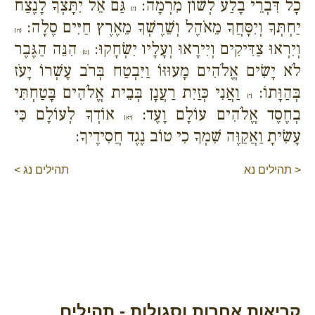
כָל דִּבְרֵי בָלַע לְשׁוֹן מִרְמָה:
גַּם אֵל יִתָּצְךָ לָנֶצַח
{ז}
יַחְתְּךָ וְיִסָּחֲךָ מֵאֹהֶל וְשֵׁרֶשְׁךָ מֵאֶרֶץ חַיִּים סֶלָה:
{ח}
וְיִרְאוּ צַדִּיקִים וְיִירָאוּ וְעָלָיו יִשְׂחָקוּ:
הִנֵּה הַגֶּבֶר
{ט}
לֹא יָשִׂים אֱלֹהִים מָעוּזּוֹ וַיִּבְטַח בְּרֹב עָשְׁרוֹ יָעֹז
בְּהַוָּתוֹ:
וַאֲנִי כְּזַיִת רַעֲנָן בְּבֵית אֱלֹהִים בָּטַחְתִּי
{י}
בְחֶסֶד אֱלֹהִים עוֹלָם וָעֶד:
אוֹדְךָ לְעוֹלָם כִּי
{יא}
עָשִׂיתָ וַאֲקַוֶּה שִׁמְךָ כִי טוֹב נֶגֶד חֲסִידֶיךָ:
< תהילים נא
תהילים נג >
קריאות אחרות וסגולות - תהילים