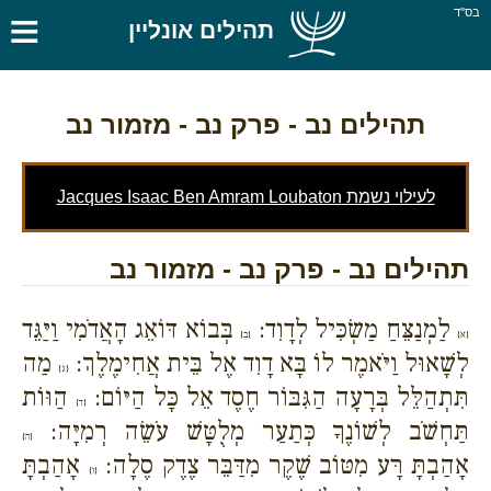
≡
בס''ד
תהילים אונליין
תהילים נב
- פרק נב - מזמור נב
לעילוי נשמת Jacques Isaac Ben Amram Loubaton
תהילים נב - פרק נב - מזמור נב
לַמְנַצֵּחַ מַשְׂכִּיל לְדָוִד:
בְּבוֹא דּוֹאֵג הָאֲדֹמִי וַיַּגֵּד
{א}
{ב}
לְשָׁאוּל וַיֹּאמֶר לוֹ בָּא דָוִד אֶל בֵּית אֲחִימֶלֶךְ:
מַה
{ג}
תִּתְהַלֵּל בְּרָעָה הַגִּבּוֹר חֶסֶד אֵל כָּל הַיּוֹם:
הַוּוֹת
{ד}
תַּחְשֹׁב לְשׁוֹנֶךָ כְּתַעַר מְלֻטָּשׁ עֹשֵׂה רְמִיָּה:
{ה}
אָהַבְתָּ רָּע מִטּוֹב שֶׁקֶר מִדַּבֵּר צֶדֶק סֶלָה:
אָהַבְתָּ
{ו}