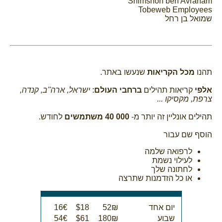
Shimshon ben Avraham
Tobeweb Employees
שמואל בן רחל
תהנו
מכל הקריאות
שנעשו באתר.
אלפי
קריאות תהילים
ברחבי העולם
:
ישראל, ארה''ב, קנדה,
צרפת, מקסיקו ...
תהילים אונליין זה יותר מ-
000 40 משתמשים
לחודש.
הוסף שם עבור
לרפואה שלמה
לעילוי נשמת
לחתונה שלך
או כל הזדמנות שתרצה
יום אחד
52₪
$18
16€
שבוע
180₪
$61
54€