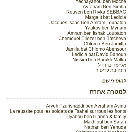
Yechayahou ben Moche
Avraham Ben Simha
Reuven ben Rivka SEBBAG
Margalit bat Ledicia
Jacques Isaac Ben Amram Loubaton
Yaakov ben Myriam
Amram ben Itshak Loubaton
Chemouel Eliezer ben Batcheva
Chlomo Ben Jamilla
Jamila bat Chlomo Abensour
Ledicia bat David Banoun
Nissim ben Barukh Malka
אליעזר בן רחל
רינה בת לדיסיה
להוסיף שם
למטרה אחרת
Aryeh Tzurishaddi ben Avraham Avinu
La reussite pour les soldats de Tsahal sur tous les fronts
Elyahou ben H'anna & family
Makhlouf ben Sarah
Nathan ben Yehuda