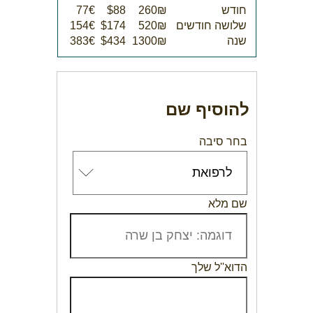
חודש
260₪
$88
77€
שלושה חודשים
520₪
$174
154€
שנה
1300₪
$434
383€
להוסיף שם
בחר סיבה
שם מלא
הדוא''ל שלך