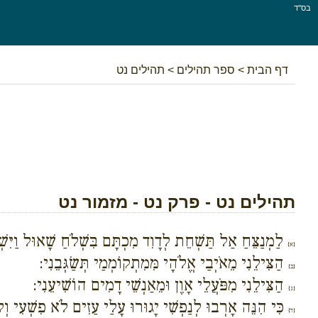
בס''ד
דף הבית
>
ספר תהילים
>
תהילים נט
תהילים נט - פרק נט - מזמור נט
לַמְנַצֵּחַ אַל תַּשְׁחֵת לְדָוִד מִכְתָּם בִּשְׁלֹחַ שָׁאוּל וַיִּ
{א}
הַצִּילֵנִי מֵאֹיְבַי אֱלֹהָי מִּמִתְקוֹמְמַי תְּשַׂגְּבֵנִי:
{ב}
הַצִּילֵנִי מִפֹּעֲלֵי אָוֶן וּמֵאַנְשֵׁי דָמִים הוֹשִׁיעֵנִי:
{ג}
כִּי הִנֵּה אָרְבוּ לְנַפְשִׁי יָגוּרוּ עָלַי עַזִים לֹא פִשְׁעִי ו
{ד}