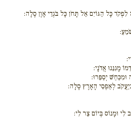
ְקֹד כָּל הַגּוֹיִם אַל תָּחֹן כָּל בֹּגְדֵי אָוֶן סֶלָה:
ֹמֵעַ:
י:
וֹ מָגִנֵּנוּ אֲדֹנָי:
וּמִכַּחַשׁ יְסַפֵּרוּ:
בְּיַעֲקֹב לְאַפְסֵי הָאָרֶץ סֶלָה:
גָּב לִי וּמָנוֹס בְּיוֹם צַר לִי: