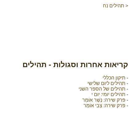
< תהילים נח
קריאות אחרות וסגולות - תהילים
-
תיקון הכללי
-
תהילים ליום שלישי
-
תהילים של הספר השני
-
תהילים יומי: יום י
-
פרק שירה: נֶשֶׁר אוֹמֵר
-
פרק שירה: צְבִי אוֹמֵר