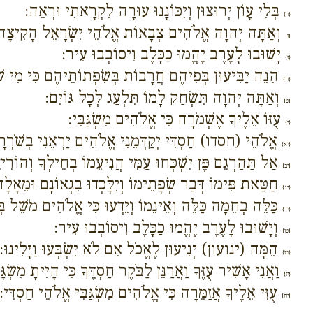
בְּלִי עָוֹן יְרוּצוּן וְיִכּוֹנָנוּ עוּרָה לִקְרָאתִי וּרְאֵה:
{ה}
וְאַתָּה יְהוָה אֱלֹהִים צְבָאוֹת אֱלֹהֵי יִשְׂרָאֵל הָקִיצָה לִפ
{ו}
יָשׁוּבוּ לָעֶרֶב יֶהֱמוּ כַכָּלֶב וִיסוֹבְבוּ עִיר:
{ז}
הִנֵּה יַבִּיעוּן בְּפִיהֶם חֲרָבוֹת בְּשִׂפְתוֹתֵיהֶם כִּי מִי שׁ
{ח}
וְאַתָּה יְהוָה תִּשְׂחַק לָמוֹ תִּלְעַג לְכָל גּוֹיִם:
{ט}
עֻזּוֹ אֵלֶיךָ אֶשְׁמֹרָה כִּי אֱלֹהִים מִשְׂגַּבִּי:
{י}
אֱלֹהֵי (חסדו) חַסְדִּי יְקַדְּמֵנִי אֱלֹהִים יַרְאֵנִי בְשֹׁרְרָ
{יא}
אַל תַּהַרְגֵם פֶּן יִשְׁכְּחוּ עַמִּי הֲנִיעֵמוֹ בְחֵילְךָ וְהוֹרִידֵמ
{יב}
חַטַּאת פִּימוֹ דְּבַר שְׂפָתֵימוֹ וְיִלָּכְדוּ בִגְאוֹנָם וּמֵאָלָה 
{יג}
כַּלֵּה בְחֵמָה כַּלֵּה וְאֵינֵמוֹ וְיֵדְעוּ כִּי אֱלֹהִים מֹשֵׁל 
{יד}
וְיָשׁוּבוּ לָעֶרֶב יֶהֱמוּ כַכָּלֶב וִיסוֹבְבוּ עִיר:
{טו}
הֵמָּה (ינועון) יְנִיעוּן לֶאֱכֹל אִם לֹא יִשְׂבְּעוּ וַיָּלִינוּ:
{טז}
וַאֲנִי אָשִׁיר עֻזֶּךָ וַאֲרַנֵּן לַבֹּקֶר חַסְדֶּךָ כִּי הָיִיתָ מִשְׂ
{יז}
עֻזִּי אֵלֶיךָ אֲזַמֵּרָה כִּי אֱלֹהִים מִשְׂגַּבִּי אֱלֹהֵי חַסְדִּי:
{יח}