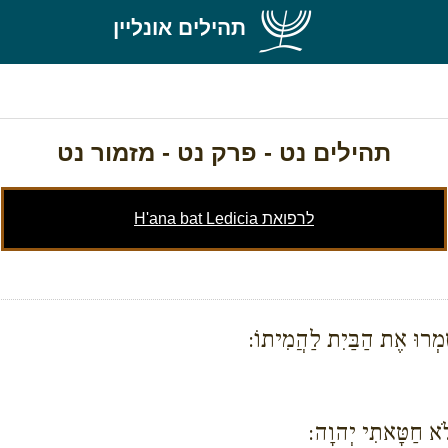
תהילים אונליין
תהילים נט
- פרק נט - מזמור נט
לרפואת H'ana bat Ledicia
שְׁמְרוּ אֶת הַבַּיִת לַהֲמִיתוֹ:
ְלֹא חַטָּאתִי יְהוָה: