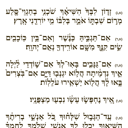
זְד֤וֹן לִבְּךָ֙ הִשִּׁיאֶ֔ךָ שֹׁכְנִ֥י בְחַגְוֵי־סֶּ֖לַע
(א,ג)
מְר֣וֹם שִׁבְתּ֑וֹ אֹמֵ֣ר בְּלִבּ֔וֹ מִ֥י יוֹרִדֵ֖נִי אָֽרֶץ׃
אִם־תַּגְבִּ֣יהַּ כַּנֶּ֔שֶׁר וְאִם־בֵּ֥ין כּֽוֹכָבִ֖ים
(א,ד)
שִׂ֣ים קִנֶּ֑ךָ מִשָּׁ֥ם אוֹרִֽידְךָ֖ נְאֻם־יְהוָֽה׃
אִם־גַּנָּבִ֤ים בָּאֽוּ־לְךָ֙ אִם־שׁ֣וֹדְדֵי לַ֔יְלָה
(א,ה)
אֵ֣יךְ נִדְמֵ֔יתָה הֲל֥וֹא יִגְנְב֖וּ דַּיָּ֑ם אִם־בֹּֽצְרִים֙
בָּ֣אוּ לָ֔ךְ הֲל֖וֹא יַשְׁאִ֥ירוּ עֹלֵלֽוֹת׃
אֵ֚יךְ נֶחְפְּשׂ֣וּ עֵשָׂ֔ו נִבְע֖וּ מַצְפֻּנָֽיו׃
(א,ו)
עַֽד־הַגְּב֣וּל שִׁלְּח֗וּךָ כֹּ֚ל אַנְשֵׁ֣י בְרִיתֶ֔ךָ
(א,ז)
הִשִּׁיא֛וּךָ יָכְל֥וּ לְךָ֖ אַנְשֵׁ֣י שְׁלֹמֶ֑ךָ לַחְמְךָ֗