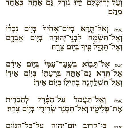
וְעַל־יְרוּשָׁלִַ֙ם֙ יַדּ֣וּ גוֹרָ֔ל גַּם־אַתָּ֖ה כְּאַחַ֥ד
מֵהֶֽם׃
וְאַל־תֵּ֤רֶא בְיוֹם־אָחִ֙יךָ֙ בְּי֣וֹם נָכְר֔וֹ
(א,יב)
וְאַל־תִּשְׂמַ֥ח לִבְנֵֽי־יְהוּדָ֖ה בְּי֣וֹם אָבְדָ֑ם
וְאַל־תַּגְדֵּ֥ל פִּ֖יךָ בְּי֥וֹם צָרָֽה׃
אַל־תָּב֤וֹא בְשַֽׁעַר־עַמִּי֙ בְּי֣וֹם אֵידָ֔ם
(א,יג)
אַל־תֵּ֧רֶא גַם־אַתָּ֛ה בְּרָעָת֖וֹ בְּי֣וֹם אֵיד֑וֹ
וְאַל־תִּשְׁלַ֥חְנָה בְחֵיל֖וֹ בְּי֥וֹם אֵידֽוֹ׃
וְאַֽל־תַּעֲמֹד֙ עַל־הַפֶּ֔רֶק לְהַכְרִ֖ית
(א,יד)
אֶת־פְּלִיטָ֑יו וְאַל־תַּסְגֵּ֥ר שְׂרִידָ֖יו בְּי֥וֹם צָרָֽה׃
כִּֽי־קָר֥וֹב יוֹם־יְהוָ֖ה עַל־כָּל־הַגּוֹיִ֑ם
(א,טו)