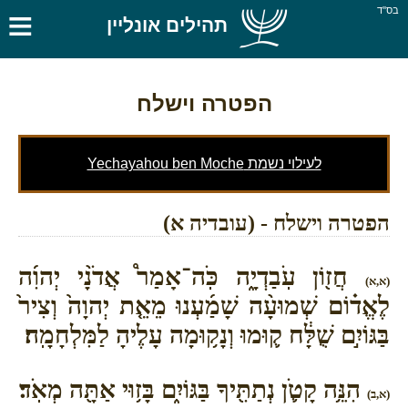
≡
בס''ד
תהילים אונליין
הפטרה וישלח
לעילוי נשמת Yechayahou ben Moche
הפטרה וישלח - (עובדיה א)
חֲז֖וֹן עֹֽבַדְיָ֑ה כֹּֽה־אָמַר֩ אֲדֹנָ֨י יְהוִ֜ה
(א,א)
לֶאֱד֗וֹם שְׁמוּעָ֨ה שָׁמַ֜עְנוּ מֵאֵ֤ת יְהוָה֙ וְצִיר֙
בַּגּוֹיִ֣ם שֻׁלָּ֔ח ק֛וּמוּ וְנָק֥וּמָה עָלֶיהָ לַמִּלְחָמָֽה׃
הִנֵּ֥ה קָטֹ֛ן נְתַתִּ֖יךָ בַּגּוֹיִ֑ם בָּז֥וּי אַתָּ֖ה מְאֹֽד׃
(א,ב)