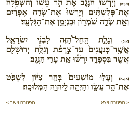
וְיָרְשׁ֨וּ הַנֶּ֜גֶב אֶת־הַ֣ר עֵשָׂ֗ו וְהַשְּׁפֵלָה֙
(א,יט)
אֶת־פְּלִשְׁתִּ֔ים וְיָרְשׁוּ֙ אֶת־שְׂדֵ֣ה אֶפְרַ֔יִם
וְאֵ֖ת שְׂדֵ֣ה שֹׁמְר֑וֹן וּבִנְיָמִ֖ן אֶת־הַגִּלְעָֽד׃
וְגָלֻ֣ת הַֽחֵל־הַ֠זֶּה לִבְנֵ֨י יִשְׂרָאֵ֤ל
(א,כ)
אֲשֶֽׁר־כְּנַעֲנִים֙ עַד־צָ֣רְפַ֔ת וְגָלֻ֥ת יְרוּשָׁלִַ֖ם
אֲשֶׁ֣ר בִּסְפָרַ֑ד יִֽרְשׁ֕וּ אֵ֖ת עָרֵ֥י הַנֶּֽגֶב׃
וְעָל֤וּ מֽוֹשִׁעִים֙ בְּהַ֣ר צִיּ֔וֹן לִשְׁפֹּ֖ט
(א,כא)
אֶת־הַ֣ר עֵשָׂ֑ו וְהָיְתָ֥ה לַֽיהוָ֖ה הַמְּלוּכָֽה׃
< הפטרה ויצא
הפטרה וישב >