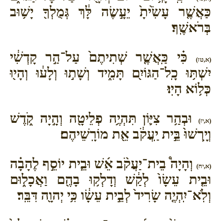
כַּאֲשֶׁ֤ר עָשִׂ֙יתָ֙ יֵעָ֣שֶׂה לָּ֔ךְ גְּמֻלְךָ֖ יָשׁ֥וּב
בְּרֹאשֶֽׁךָ׃
כִּ֗י כַּֽאֲשֶׁ֤ר שְׁתִיתֶם֙ עַל־הַ֣ר קָדְשִׁ֔י
(א,טז)
יִשְׁתּ֥וּ כָֽל־הַגּוֹיִ֖ם תָּמִ֑יד וְשָׁת֣וּ וְלָע֔וּ וְהָי֖וּ
כְּל֥וֹא הָיֽוּ׃
וּבְהַ֥ר צִיּ֛וֹן תִּהְיֶ֥ה פְלֵיטָ֖ה וְהָ֣יָה קֹ֑דֶשׁ
(א,יז)
וְיָֽרְשׁוּ֙ בֵּ֣ית יַֽעֲקֹ֔ב אֵ֖ת מוֹרָֽשֵׁיהֶם׃
וְהָיָה֩ בֵית־יַעֲקֹ֨ב אֵ֜שׁ וּבֵ֧ית יוֹסֵ֣ף לֶהָבָ֗ה
(א,יח)
וּבֵ֤ית עֵשָׂו֙ לְקַ֔שׁ וְדָלְק֥וּ בָהֶ֖ם וַאֲכָל֑וּם
וְלֹֽא־יִֽהְיֶ֤ה שָׂרִיד֙ לְבֵ֣ית עֵשָׂ֔ו כִּ֥י יְהוָ֖ה דִּבֵּֽר׃