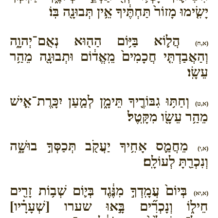
יָשִׂ֤ימוּ מָזוֹר֙ תַּחְתֶּ֔יךָ אֵ֥ין תְּבוּנָ֖ה בּֽוֹ׃
הֲל֛וֹא בַּיּ֥וֹם הַה֖וּא נְאֻם־יְהוָ֑ה
(א,ח)
וְהַאֲבַדְתִּ֤י חֲכָמִים֙ מֵֽאֱד֔וֹם וּתְבוּנָ֖ה מֵהַ֥ר
עֵשָֽׂו׃
וְחַתּ֥וּ גִבּוֹרֶ֖יךָ תֵּימָ֑ן לְמַ֧עַן יִכָּֽרֶת־אִ֛ישׁ
(א,ט)
מֵהַ֥ר עֵשָׂ֖ו מִקָּֽטֶל׃
מֵחֲמַ֛ס אָחִ֥יךָ יַעֲקֹ֖ב תְּכַסְּךָ֣ בוּשָׁ֑ה
(א,י)
וְנִכְרַ֖תָּ לְעוֹלָֽם׃
בְּיוֹם֙ עֲמָֽדְךָ֣ מִנֶּ֔גֶד בְּי֛וֹם שְׁב֥וֹת זָרִ֖ים
(א,יא)
חֵיל֑וֹ וְנָכְרִ֞ים בָּ֣אוּ שערו [שְׁעָרָ֗יו]