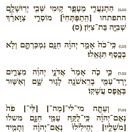
הִתְנַעֲרִ֧י מֵעָפָ֛ר ק֥וּמִי שְּׁבִ֖י יְרֽוּשָׁלִָ֑ם
(נב,ב)
התפתחו [הִֽתְפַּתְּחִי֙] מוֹסְרֵ֣י צַוָּארֵ֔ךְ
שְׁבִיָּ֖ה בַּת־צִיּֽוֹן׃ (ס)
כִּֽי־כֹה֙ אָמַ֣ר יְהוָ֔ה חִנָּ֖ם נִמְכַּרְתֶּ֑ם וְלֹ֥א
(נב,ג)
בְכֶ֖סֶף תִּגָּאֵֽלוּ׃
כִּ֣י כֹ֤ה אָמַר֙ אֲדֹנָ֣י יְהוִ֔ה מִצְרַ֛יִם
(נב,ד)
יָֽרַד־עַמִּ֥י בָרִֽאשֹׁנָ֖ה לָג֣וּר שָׁ֑ם וְאַשּׁ֖וּר
בְּאֶ֥פֶס עֲשָׁקֽוֹ׃
וְעַתָּ֤ה מי־לי־[מַה־] [לִּי־] פֹה֙
(נב,ה)
נְאֻם־יְהוָ֔ה כִּֽי־לֻקַּ֥ח עַמִּ֖י חִנָּ֑ם משלו
[מֹשְׁלָ֤יו] יְהֵילִ֙ילוּ֙ נְאֻם־יְהוָ֔ה וְתָמִ֥יד