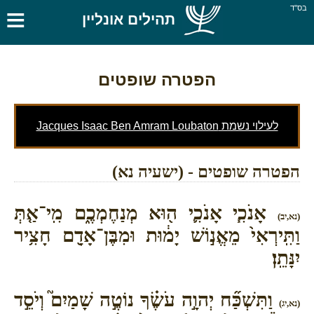
≡
בס''ד
תהילים אונליין
הפטרה שופטים
לעילוי נשמת Jacques Isaac Ben Amram Loubaton
הפטרה שופטים - (ישעיה נא)
אָנֹכִ֧י אָנֹכִ֛י ה֖וּא מְנַחֶמְכֶ֑ם מִֽי־אַ֤תְּ
(נא,יב)
וַתִּֽירְאִי֙ מֵאֱנ֣וֹשׁ יָמ֔וּת וּמִבֶּן־אָדָ֖ם חָצִ֥יר
יִנָּתֵֽן׃
וַתִּשְׁכַּ֞ח יְהוָ֣ה עֹשֶׂ֗ךָ נוֹטֶ֣ה שָׁמַיִם֮ וְיֹסֵ֣ד
(נא,יג)