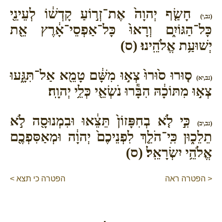
חָשַׂ֤ף יְהוָה֙ אֶת־זְר֣וֹעַ קָדְשׁ֔וֹ לְעֵינֵ֖י
(נב,י)
כָּל־הַגּוֹיִ֑ם וְרָאוּ֙ כָּל־אַפְסֵי־אָ֔רֶץ אֵ֖ת
יְשׁוּעַ֥ת אֱלֹהֵֽינוּ׃ (ס)
ס֤וּרוּ ס֙וּרוּ֙ צְא֣וּ מִשָּׁ֔ם טָמֵ֖א אַל־תִּגָּ֑עוּ
(נב,יא)
צְא֣וּ מִתּוֹכָ֔הּ הִבָּ֕רוּ נֹשְׂאֵ֖י כְּלֵ֥י יְהוָֽה׃
כִּ֣י לֹ֤א בְחִפָּזוֹן֙ תֵּצֵ֔אוּ וּבִמְנוּסָ֖ה לֹ֣א
(נב,יב)
תֵלֵכ֑וּן כִּֽי־הֹלֵ֤ךְ לִפְנֵיכֶם֙ יְהוָ֔ה וּמְאַסִּפְכֶ֖ם
אֱלֹהֵ֥י יִשְׂרָאֵֽל׃ (ס)
< הפטרה ראה
הפטרה כי תצא >