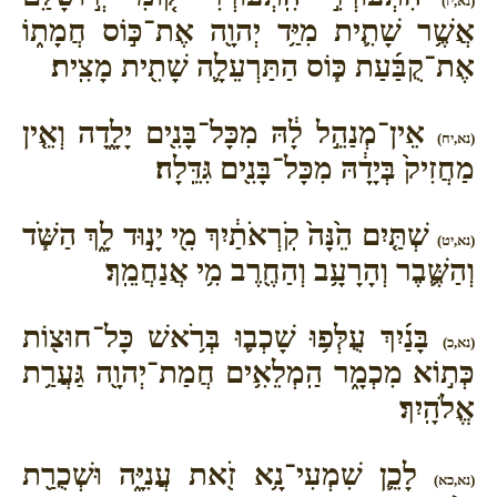
(נא,יז)
אֲשֶׁ֥ר שָׁתִ֛ית מִיַּ֥ד יְהוָ֖ה אֶת־כּ֣וֹס חֲמָת֑וֹ
אֶת־קֻבַּ֜עַת כּ֧וֹס הַתַּרְעֵלָ֛ה שָׁתִ֖ית מָצִֽית׃
אֵין־מְנַהֵ֣ל לָ֔הּ מִכָּל־בָּנִ֖ים יָלָ֑דָה וְאֵ֤ין
(נא,יח)
מַחֲזִיק֙ בְּיָדָ֔הּ מִכָּל־בָּנִ֖ים גִּדֵּֽלָה׃
שְׁתַּ֤יִם הֵ֙נָּה֙ קֹֽרְאֹתַ֔יִךְ מִ֖י יָנ֣וּד לָ֑ךְ הַשֹּׁ֧ד
(נא,יט)
וְהַשֶּׁ֛בֶר וְהָרָעָ֥ב וְהַחֶ֖רֶב מִ֥י אֲנַחֲמֵֽךְ׃
בָּנַ֜יִךְ עֻלְּפ֥וּ שָׁכְב֛וּ בְּרֹ֥אשׁ כָּל־חוּצ֖וֹת
(נא,כ)
כְּת֣וֹא מִכְמָ֑ר הַֽמְלֵאִ֥ים חֲמַת־יְהוָ֖ה גַּעֲרַ֥ת
אֱלֹהָֽיִךְ׃
לָכֵ֛ן שִׁמְעִי־נָ֥א זֹ֖את עֲנִיָּ֑ה וּשְׁכֻרַ֖ת
(נא,כא)