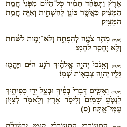
אָרֶץ֒ וַתְּפַחֵ֨ד תָּמִ֜יד כָּל־הַיּ֗וֹם מִפְּנֵי֙ חֲמַ֣ת
הַמֵּצִ֔יק כַּאֲשֶׁ֥ר כּוֹנֵ֖ן לְהַשְׁחִ֑ית וְאַיֵּ֖ה חֲמַ֥ת
הַמֵּצִֽיק׃
מִהַ֥ר צֹעֶ֖ה לְהִפָּתֵ֑חַ וְלֹא־יָמ֣וּת לַשַּׁ֔חַת
(נא,יד)
וְלֹ֥א יֶחְסַ֖ר לַחְמֽוֹ׃
וְאָֽנֹכִי֙ יְהוָ֣ה אֱלֹהֶ֔יךָ רֹגַ֣ע הַיָּ֔ם וַיֶּהֱמ֖וּ
(נא,טו)
גַּלָּ֑יו יְהוָ֥ה צְבָא֖וֹת שְׁמֽוֹ׃
וָאָשִׂ֤ים דְּבָרַי֙ בְּפִ֔יךָ וּבְצֵ֥ל יָדִ֖י כִּסִּיתִ֑יךָ
(נא,טז)
לִנְטֹ֤עַ שָׁמַ֙יִם֙ וְלִיסֹ֣ד אָ֔רֶץ וְלֵאמֹ֥ר לְצִיּ֖וֹן
עַמִּי־אָֽתָּה׃ (ס)
הִתְעוֹרְרִ֣י הִֽתְעוֹרְרִ֗י ק֚וּמִי יְר֣וּשָׁלִַ֔ם