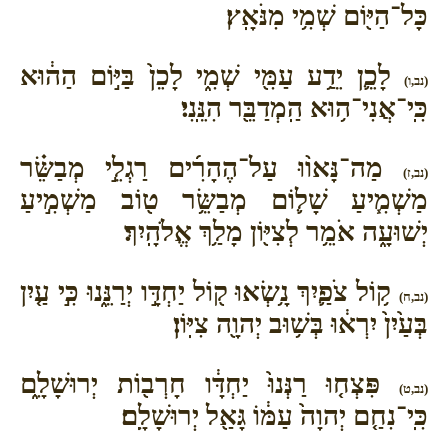
כָּל־הַיּ֖וֹם שְׁמִ֥י מִנֹּאָֽץ׃
לָכֵ֛ן יֵדַ֥ע עַמִּ֖י שְׁמִ֑י לָכֵן֙ בַּיּ֣וֹם הַה֔וּא
(נב,ו)
כִּֽי־אֲנִי־ה֥וּא הַֽמְדַבֵּ֖ר הִנֵּֽנִי׃
מַה־נָּאו֨וּ עַל־הֶהָרִ֜ים רַגְלֵ֣י מְבַשֵּׂ֗ר
(נב,ז)
מַשְׁמִ֧יעַ שָׁל֛וֹם מְבַשֵּׂ֥ר ט֖וֹב מַשְׁמִ֣יעַ
יְשׁוּעָ֑ה אֹמֵ֥ר לְצִיּ֖וֹן מָלַ֥ךְ אֱלֹהָֽיִךְ׃
ק֥וֹל צֹפַ֛יִךְ נָ֥שְׂאוּ ק֖וֹל יַחְדָּ֣ו יְרַנֵּ֑נוּ כִּ֣י עַ֤יִן
(נב,ח)
בְּעַ֙יִן֙ יִרְא֔וּ בְּשׁ֥וּב יְהוָ֖ה צִיּֽוֹן׃
פִּצְח֤וּ רַנְּנוּ֙ יַחְדָּ֔ו חָרְב֖וֹת יְרוּשָׁלִָ֑ם
(נב,ט)
כִּֽי־נִחַ֤ם יְהוָה֙ עַמּ֔וֹ גָּאַ֖ל יְרוּשָׁלִָֽם׃