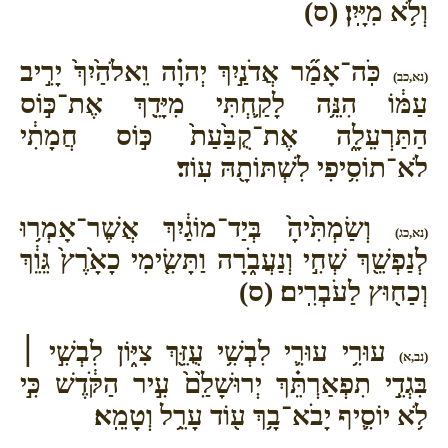
וְלֹ֥א מִיָּֽיִן׃ (ס)
כֹּֽה־אָמַ֞ר אֲדֹנַ֣יִךְ יְהוָ֗ה וֵאלֹהַ֙יִךְ֙ יָרִ֣יב
(נא,כב)
עַמּ֔וֹ הִנֵּ֥ה לָקַ֛חְתִּי מִיָּדֵ֖ךְ אֶת־כּ֣וֹס
הַתַּרְעֵלָ֑ה אֶת־קֻבַּ֙עַת֙ כּ֣וֹס חֲמָתִ֔י
לֹא־תוֹסִ֥יפִי לִשְׁתּוֹתָ֖הּ עֽוֹד׃
וְשַׂמְתִּ֙יהָ֙ בְּיַד־מוֹגַ֔יִךְ אֲשֶׁר־אָמְר֥וּ
(נא,כג)
לְנַפְשֵׁ֖ךְ שְׁחִ֣י וְנַעֲבֹ֑רָה וַתָּשִׂ֤ימִי כָאָ֙רֶץ֙ גֵּוֵ֔ךְ
וְכַח֖וּץ לַעֹבְרִֽים׃ (ס)
עוּרִ֥י עוּרִ֛י לִבְשִׁ֥י עֻזֵּ֖ךְ צִיּ֑וֹן לִבְשִׁ֣י ׀
(נב,א)
בִּגְדֵ֣י תִפְאַרְתֵּ֗ךְ יְרוּשָׁלִַ֙ם֙ עִ֣יר הַקֹּ֔דֶשׁ כִּ֣י
לֹ֥א יוֹסִ֛יף יָבֹא־בָ֥ךְ ע֖וֹד עָרֵ֥ל וְטָמֵֽא׃