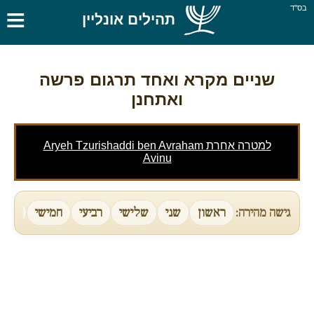
≡
בס''ד
תהילים אונליין
שניים מקרא ואחד תרגום פרשה
ואתחנן
למטרה אחרת Aryeh Tzurishaddi ben Avraham
Avinu
גישה מהירה:
ראשון
שני
שלישי
רביעי
חמישי
שישי