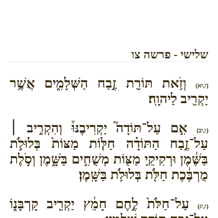
שלישי - פרשה צו
וְזֹ֥את תּוֹרַ֖ת זֶ֣בַח הַשְּׁלָמִ֑ים אֲשֶׁ֥ר
(ז,יא)
יַקְרִ֖יב לַיהוָֽה׃
אִ֣ם עַל־תּוֹדָה֮ יַקְרִיבֶנּוּ֒ וְהִקְרִ֣יב ׀
(ז,יב)
עַל־זֶ֣בַח הַתּוֹדָ֗ה חַלּ֤וֹת מַצּוֹת֙ בְּלוּלֹ֣ת
בַּשֶּׁ֔מֶן וּרְקִיקֵ֥י מַצּ֖וֹת מְשֻׁחִ֣ים בַּשָּׁ֑מֶן וְסֹ֣לֶת
מֻרְבֶּ֔כֶת חַלֹּ֖ת בְּלוּלֹ֥ת בַּשָּֽׁמֶן׃
עַל־חַלֹּת֙ לֶ֣חֶם חָמֵ֔ץ יַקְרִ֖יב קָרְבָּנ֑וֹ
(ז,יג)