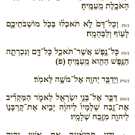
הָאֹכֶ֖לֶת מֵֽעַמֶּֽיהָ׃
וְכָל־דָּם֙ לֹ֣א תֹאכְל֔וּ בְּכֹ֖ל מוֹשְׁבֹתֵיכֶ֑ם
(ז,כו)
לָע֖וֹף וְלַבְּהֵמָֽה׃
כָּל־נֶ֖פֶשׁ אֲשֶׁר־תֹּאכַ֣ל כָּל־דָּ֑ם וְנִכְרְתָ֛ה
(ז,כז)
הַנֶּ֥פֶשׁ הַהִ֖וא מֵֽעַמֶּֽיהָ׃ (פ)
וַיְדַבֵּ֥ר יְהוָ֖ה אֶל־מֹשֶׁ֥ה לֵּאמֹֽר׃
(ז,כח)
דַּבֵּ֛ר אֶל־בְּנֵ֥י יִשְׂרָאֵ֖ל לֵאמֹ֑ר הַמַּקְרִ֞יב
(ז,כט)
אֶת־זֶ֤בַח שְׁלָמָיו֙ לַיהוָ֔ה יָבִ֧יא אֶת־קָרְבָּנ֛וֹ
לַיהוָ֖ה מִזֶּ֥בַח שְׁלָמָֽיו׃
יָדָ֣יו תְּבִיאֶ֔ינָה אֵ֖ת אִשֵּׁ֣י יְהוָ֑ה