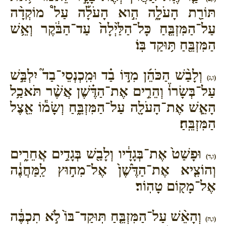
תּוֹרַ֖ת הָעֹלָ֑ה הִ֣וא הָעֹלָ֡ה עַל֩ מוֹקְדָ֨ה
עַל־הַמִּזְבֵּ֤חַ כָּל־הַלַּ֙יְלָה֙ עַד־הַבֹּ֔קֶר וְאֵ֥שׁ
הַמִּזְבֵּ֖חַ תּ֥וּקַד בּֽוֹ׃
וְלָבַ֨שׁ הַכֹּהֵ֜ן מִדּ֣וֹ בַ֗ד וּמִֽכְנְסֵי־בַד֮ יִלְבַּ֣שׁ
(ו,ג)
עַל־בְּשָׂרוֹ֒ וְהֵרִ֣ים אֶת־הַדֶּ֗שֶׁן אֲשֶׁ֨ר תֹּאכַ֥ל
הָאֵ֛שׁ אֶת־הָעֹלָ֖ה עַל־הַמִּזְבֵּ֑חַ וְשָׂמ֕וֹ אֵ֖צֶל
הַמִּזְבֵּֽחַ׃
וּפָשַׁט֙ אֶת־בְּגָדָ֔יו וְלָבַ֖שׁ בְּגָדִ֣ים אֲחֵרִ֑ים
(ו,ד)
וְהוֹצִ֤יא אֶת־הַדֶּ֙שֶׁן֙ אֶל־מִח֣וּץ לַֽמַּחֲנֶ֔ה
אֶל־מָק֖וֹם טָהֽוֹר׃
וְהָאֵ֨שׁ עַל־הַמִּזְבֵּ֤חַ תּֽוּקַד־בּוֹ֙ לֹ֣א תִכְבֶּ֔ה
(ו,ה)