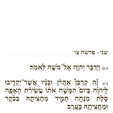
שני - פרשה צו
וַיְדַבֵּ֥ר יְהוָ֖ה אֶל־מֹשֶׁ֥ה לֵּאמֹֽר׃
(ו,יב)
זֶ֡ה קָרְבַּן֩ אַהֲרֹ֨ן וּבָנָ֜יו אֲשֶׁר־יַקְרִ֣יבוּ
(ו,יג)
לַֽיהוָ֗ה בְּיוֹם֙ הִמָּשַׁ֣ח אֹת֔וֹ עֲשִׂירִ֨ת הָאֵפָ֥ה
סֹ֛לֶת מִנְחָ֖ה תָּמִ֑יד מַחֲצִיתָ֣הּ בַּבֹּ֔קֶר
וּמַחֲצִיתָ֖הּ בָּעָֽרֶב׃