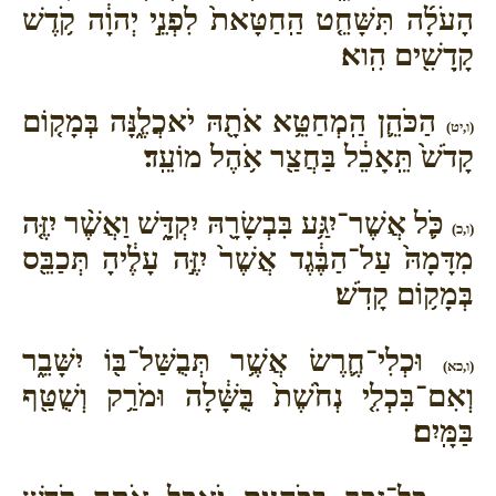
הָעֹלָ֜ה תִּשָּׁחֵ֤ט הַֽחַטָּאת֙ לִפְנֵ֣י יְהוָ֔ה קֹ֥דֶשׁ
קָֽדָשִׁ֖ים הִֽוא׃
הַכֹּהֵ֛ן הַֽמְחַטֵּ֥א אֹתָ֖הּ יֹאכֲלֶ֑נָּה בְּמָק֤וֹם
(ו,יט)
קָדֹשׁ֙ תֵּֽאָכֵ֔ל בַּחֲצַ֖ר אֹ֥הֶל מוֹעֵֽד׃
כֹּ֛ל אֲשֶׁר־יִגַּ֥ע בִּבְשָׂרָ֖הּ יִקְדָּ֑שׁ וַאֲשֶׁ֨ר יִזֶּ֤ה
(ו,כ)
מִדָּמָהּ֙ עַל־הַבֶּ֔גֶד אֲשֶׁר֙ יִזֶּ֣ה עָלֶ֔יהָ תְּכַבֵּ֖ס
בְּמָק֥וֹם קָדֹֽשׁ׃
וּכְלִי־חֶ֛רֶשׂ אֲשֶׁ֥ר תְּבֻשַּׁל־בּ֖וֹ יִשָּׁבֵ֑ר
(ו,כא)
וְאִם־בִּכְלִ֤י נְחֹ֙שֶׁת֙ בֻּשָּׁ֔לָה וּמֹרַ֥ק וְשֻׁטַּ֖ף
בַּמָּֽיִם׃