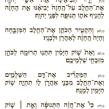
(ז,ל)
אֶת־הַחֵ֤לֶב עַל־הֶֽחָזֶה֙ יְבִיאֶ֔נּוּ אֵ֣ת הֶחָזֶ֗ה
לְהָנִ֥יף אֹת֛וֹ תְּנוּפָ֖ה לִפְנֵ֥י יְהוָֽה׃
וְהִקְטִ֧יר הַכֹּהֵ֛ן אֶת־הַחֵ֖לֶב הַמִּזְבֵּ֑חָה
(ז,לא)
וְהָיָה֙ הֶֽחָזֶ֔ה לְאַהֲרֹ֖ן וּלְבָנָֽיו׃
וְאֵת֙ שׁ֣וֹק הַיָּמִ֔ין תִּתְּנ֥וּ תְרוּמָ֖ה לַכֹּהֵ֑ן
(ז,לב)
מִזִּבְחֵ֖י שַׁלְמֵיכֶֽם׃
הַמַּקְרִ֞יב אֶת־דַּ֧ם הַשְּׁלָמִ֛ים
(ז,לג)
וְאֶת־הַחֵ֖לֶב מִבְּנֵ֣י אַהֲרֹ֑ן ל֧וֹ תִהְיֶ֛ה שׁ֥וֹק
הַיָּמִ֖ין לְמָנָֽה׃
כִּי֩ אֶת־חֲזֵ֨ה הַתְּנוּפָ֜ה וְאֵ֣ת ׀ שׁ֣וֹק
(ז,לד)