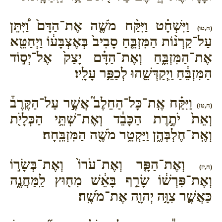
וַיִּשְׁחָ֗ט וַיִּקַּ֨ח מֹשֶׁ֤ה אֶת־הַדָּם֙ וַ֠יִּתֵּן
(ח,טו)
עַל־קַרְנ֨וֹת הַמִּזְבֵּ֤חַ סָבִיב֙ בְּאֶצְבָּע֔וֹ וַיְחַטֵּ֖א
אֶת־הַמִּזְבֵּ֑חַ וְאֶת־הַדָּ֗ם יָצַק֙ אֶל־יְס֣וֹד
הַמִּזְבֵּ֔חַ וַֽיְקַדְּשֵׁ֖הוּ לְכַפֵּ֥ר עָלָֽיו׃
וַיִּקַּ֗ח אֶֽת־כָּל־הַחֵלֶב֮ אֲשֶׁ֣ר עַל־הַקֶּרֶב֒
(ח,טז)
וְאֵת֙ יֹתֶ֣רֶת הַכָּבֵ֔ד וְאֶת־שְׁתֵּ֥י הַכְּלָיֹ֖ת
וְאֶֽת־חֶלְבְּהֶ֑ן וַיַּקְטֵ֥ר מֹשֶׁ֖ה הַמִּזְבֵּֽחָה׃
וְאֶת־הַפָּ֤ר וְאֶת־עֹרוֹ֙ וְאֶת־בְּשָׂר֣וֹ
(ח,יז)
וְאֶת־פִּרְשׁ֔וֹ שָׂרַ֣ף בָּאֵ֔שׁ מִח֖וּץ לַֽמַּחֲנֶ֑ה
כַּאֲשֶׁ֛ר צִוָּ֥ה יְהוָ֖ה אֶת־מֹשֶֽׁה׃