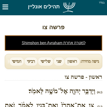
≡
בס''ד
תהילים אונליין
פרשה צו
למטרה אחרת Shimshon ben Avraham
גישה מהירה:
ראשון
שני
שלישי
רביעי
חמישי
שישי
ראשון - פרשה צו
וַיְדַבֵּ֥ר יְהוָ֖ה אֶל־מֹשֶׁ֥ה לֵּאמֹֽר׃
(ו,א)
צַ֤ו אֶֽת־אַהֲרֹן֙ וְאֶת־בָּנָ֣יו לֵאמֹ֔ר זֹ֥את
(ו,ב)