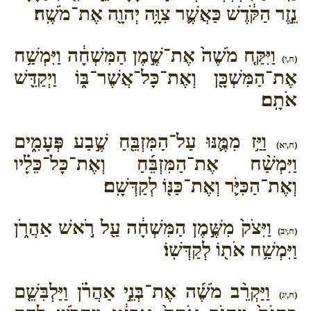
נֵ֣זֶר הַקֹּ֔דֶשׁ כַּאֲשֶׁ֛ר צִוָּ֥ה יְהוָ֖ה אֶת־מֹשֶֽׁה׃
וַיִּקַּ֤ח מֹשֶׁה֙ אֶת־שֶׁ֣מֶן הַמִּשְׁחָ֔ה וַיִּמְשַׁ֥ח
(ח,י)
אֶת־הַמִּשְׁכָּ֖ן וְאֶת־כָּל־אֲשֶׁר־בּ֑וֹ וַיְקַדֵּ֖שׁ
אֹתָֽם׃
וַיַּ֥ז מִמֶּ֛נּוּ עַל־הַמִּזְבֵּ֖חַ שֶׁ֣בַע פְּעָמִ֑ים
(ח,יא)
וַיִּמְשַׁ֨ח אֶת־הַמִּזְבֵּ֜חַ וְאֶת־כָּל־כֵּלָ֗יו
וְאֶת־הַכִּיֹּ֛ר וְאֶת־כַּנּ֖וֹ לְקַדְּשָֽׁם׃
וַיִּצֹק֙ מִשֶּׁ֣מֶן הַמִּשְׁחָ֔ה עַ֖ל רֹ֣אשׁ אַהֲרֹ֑ן
(ח,יב)
וַיִּמְשַׁ֥ח אֹת֖וֹ לְקַדְּשֽׁוֹ׃
וַיַּקְרֵ֨ב מֹשֶׁ֜ה אֶת־בְּנֵ֣י אַהֲרֹ֗ן וַיַּלְבִּשֵׁ֤ם
(ח,יג)