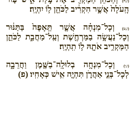
(ז,ח)
הָֽעֹלָה֙ אֲשֶׁ֣ר הִקְרִ֔יב לַכֹּהֵ֖ן ל֥וֹ יִהְיֶֽה׃
וְכָל־מִנְחָ֗ה אֲשֶׁ֤ר תֵּֽאָפֶה֙ בַּתַּנּ֔וּר
(ז,ט)
וְכָל־נַעֲשָׂ֥ה בַמַּרְחֶ֖שֶׁת וְעַֽל־מַחֲבַ֑ת לַכֹּהֵ֛ן
הַמַּקְרִ֥יב אֹתָ֖הּ ל֥וֹ תִֽהְיֶֽה׃
וְכָל־מִנְחָ֥ה בְלוּלָֽה־בַשֶּׁ֖מֶן וַחֲרֵבָ֑ה
(ז,י)
לְכָל־בְּנֵ֧י אַהֲרֹ֛ן תִּהְיֶ֖ה אִ֥ישׁ כְּאָחִֽיו׃ (פ)