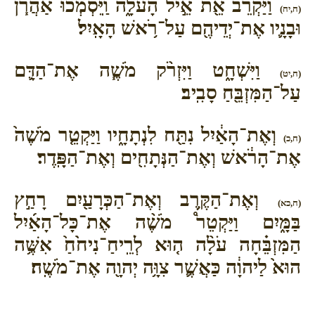
וַיַּקְרֵ֕ב אֵ֖ת אֵ֣יל הָעֹלָ֑ה וַֽיִּסְמְכ֞וּ אַהֲרֹ֧ן
(ח,יח)
וּבָנָ֛יו אֶת־יְדֵיהֶ֖ם עַל־רֹ֥אשׁ הָאָֽיִל׃
וַיִּשְׁחָ֑ט וַיִּזְרֹ֨ק מֹשֶׁ֧ה אֶת־הַדָּ֛ם
(ח,יט)
עַל־הַמִּזְבֵּ֖חַ סָבִֽיב׃
וְאֶת־הָאַ֔יִל נִתַּ֖ח לִנְתָחָ֑יו וַיַּקְטֵ֤ר מֹשֶׁה֙
(ח,כ)
אֶת־הָרֹ֔אשׁ וְאֶת־הַנְּתָחִ֖ים וְאֶת־הַפָּֽדֶר׃
וְאֶת־הַקֶּ֥רֶב וְאֶת־הַכְּרָעַ֖יִם רָחַ֣ץ
(ח,כא)
בַּמָּ֑יִם וַיַּקְטֵר֩ מֹשֶׁ֨ה אֶת־כָּל־הָאַ֜יִל
הַמִּזְבֵּ֗חָה עֹלָ֨ה ה֤וּא לְרֵֽיחַ־נִיחֹ֙חַ֙ אִשֶּׁ֥ה
הוּא֙ לַיהוָ֔ה כַּאֲשֶׁ֛ר צִוָּ֥ה יְהוָ֖ה אֶת־מֹשֶֽׁה׃