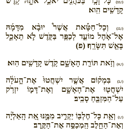
כָּל־זָכָ֥ר בַּכֹּהֲנִ֖ים יֹאכַ֣ל אֹתָ֑הּ קֹ֥דֶשׁ
(ו,כב)
קָֽדָשִׁ֖ים הִֽוא׃
וְכָל־חַטָּ֡את אֲשֶׁר֩ יוּבָ֨א מִדָּמָ֜הּ
(ו,כג)
אֶל־אֹ֧הֶל מוֹעֵ֛ד לְכַפֵּ֥ר בַּקֹּ֖דֶשׁ לֹ֣א תֵאָכֵ֑ל
בָּאֵ֖שׁ תִּשָּׂרֵֽף׃ (פ)
וְזֹ֥את תּוֹרַ֖ת הָאָשָׁ֑ם קֹ֥דֶשׁ קָֽדָשִׁ֖ים הֽוּא׃
(ז,א)
בִּמְק֗וֹם אֲשֶׁ֤ר יִשְׁחֲטוּ֙ אֶת־הָ֣עֹלָ֔ה
(ז,ב)
יִשְׁחֲט֖וּ אֶת־הָאָשָׁ֑ם וְאֶת־דָּמ֛וֹ יִזְרֹ֥ק
עַל־הַמִּזְבֵּ֖חַ סָבִֽיב׃
וְאֵ֥ת כָּל־חֶלְבּ֖וֹ יַקְרִ֣יב מִמֶּ֑נּוּ אֵ֚ת הָֽאַלְיָ֔ה
(ז,ג)
וְאֶת־הַחֵ֖לֶב הַֽמְכַסֶּ֥ה אֶת־הַקֶּֽרֶב׃