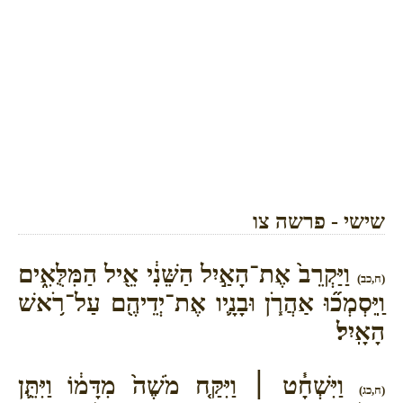
שישי - פרשה צו
וַיַּקְרֵב֙ אֶת־הָאַ֣יִל הַשֵּׁנִ֔י אֵ֖יל הַמִּלֻּאִ֑ים
(ח,כב)
וַֽיִּסְמְכ֞וּ אַהֲרֹ֧ן וּבָנָ֛יו אֶת־יְדֵיהֶ֖ם עַל־רֹ֥אשׁ
הָאָֽיִל׃
וַיִּשְׁחָ֓ט ׀ וַיִּקַּ֤ח מֹשֶׁה֙ מִדָּמ֔וֹ וַיִּתֵּ֛ן
(ח,כג)