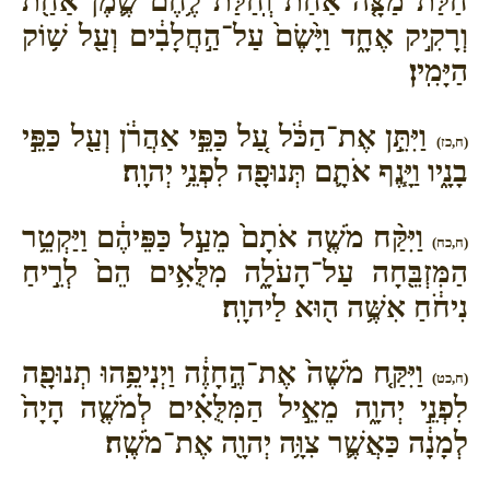
חַלַּ֨ת מַצָּ֤ה אַחַת֙ וְֽחַלַּ֨ת לֶ֥חֶם שֶׁ֛מֶן אַחַ֖ת
וְרָקִ֣יק אֶחָ֑ד וַיָּ֙שֶׂם֙ עַל־הַ֣חֲלָבִ֔ים וְעַ֖ל שׁ֥וֹק
הַיָּמִֽין׃
וַיִּתֵּ֣ן אֶת־הַכֹּ֔ל עַ֚ל כַּפֵּ֣י אַהֲרֹ֔ן וְעַ֖ל כַּפֵּ֣י
(ח,כז)
בָנָ֑יו וַיָּ֧נֶף אֹתָ֛ם תְּנוּפָ֖ה לִפְנֵ֥י יְהוָֽה׃
וַיִּקַּ֨ח מֹשֶׁ֤ה אֹתָם֙ מֵעַ֣ל כַּפֵּיהֶ֔ם וַיַּקְטֵ֥ר
(ח,כח)
הַמִּזְבֵּ֖חָה עַל־הָעֹלָ֑ה מִלֻּאִ֥ים הֵם֙ לְרֵ֣יחַ
נִיחֹ֔חַ אִשֶּׁ֥ה ה֖וּא לַיהוָֽה׃
וַיִּקַּ֤ח מֹשֶׁה֙ אֶת־הֶ֣חָזֶ֔ה וַיְנִיפֵ֥הוּ תְנוּפָ֖ה
(ח,כט)
לִפְנֵ֣י יְהוָ֑ה מֵאֵ֣יל הַמִּלֻּאִ֗ים לְמֹשֶׁ֤ה הָיָה֙
לְמָנָ֔ה כַּאֲשֶׁ֛ר צִוָּ֥ה יְהוָ֖ה אֶת־מֹשֶֽׁה׃