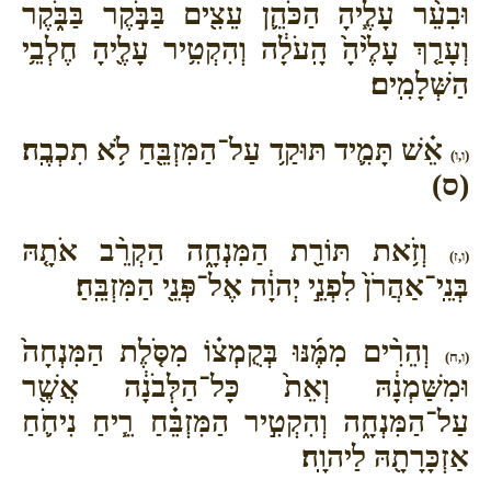
וּבִעֵ֨ר עָלֶ֧יהָ הַכֹּהֵ֛ן עֵצִ֖ים בַּבֹּ֣קֶר בַּבֹּ֑קֶר
וְעָרַ֤ךְ עָלֶ֙יהָ֙ הָֽעֹלָ֔ה וְהִקְטִ֥יר עָלֶ֖יהָ חֶלְבֵ֥י
הַשְּׁלָמִֽים׃
אֵ֗שׁ תָּמִ֛יד תּוּקַ֥ד עַל־הַמִּזְבֵּ֖חַ לֹ֥א תִכְבֶֽה׃
(ו,ו)
(ס)
וְזֹ֥את תּוֹרַ֖ת הַמִּנְחָ֑ה הַקְרֵ֨ב אֹתָ֤הּ
(ו,ז)
בְּנֵֽי־אַהֲרֹן֙ לִפְנֵ֣י יְהוָ֔ה אֶל־פְּנֵ֖י הַמִּזְבֵּֽחַ׃
וְהֵרִ֨ים מִמֶּ֜נּוּ בְּקֻמְצ֗וֹ מִסֹּ֤לֶת הַמִּנְחָה֙
(ו,ח)
וּמִשַּׁמְנָ֔הּ וְאֵת֙ כָּל־הַלְּבֹנָ֔ה אֲשֶׁ֖ר
עַל־הַמִּנְחָ֑ה וְהִקְטִ֣יר הַמִּזְבֵּ֗חַ רֵ֧יחַ נִיחֹ֛חַ
אַזְכָּרָתָ֖הּ לַיהוָֽה׃