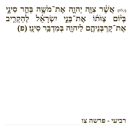
אֲשֶׁ֨ר צִוָּ֧ה יְהוָ֛ה אֶת־מֹשֶׁ֖ה בְּהַ֣ר סִינָ֑י
(ז,לח)
בְּי֨וֹם צַוֺּת֜וֹ אֶת־בְּנֵ֣י יִשְׂרָאֵ֗ל לְהַקְרִ֧יב
אֶת־קָרְבְּנֵיהֶ֛ם לַיהוָ֖ה בְּמִדְבַּ֥ר סִינָֽי׃ (פ)
רביעי - פרשה צו