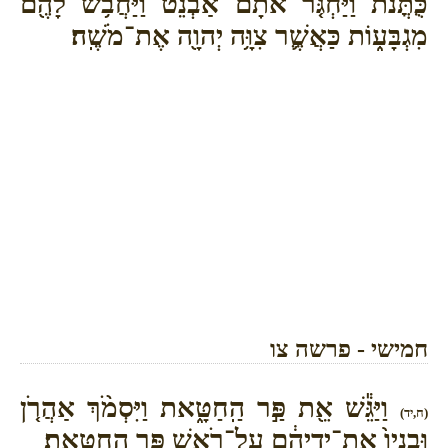
כֻּתֳּנֹת֙ וַיַּחְגֹּ֤ר אֹתָם֙ אַבְנֵ֔ט וַיַּחֲבֹ֥שׁ לָהֶ֖ם
מִגְבָּע֑וֹת כַּאֲשֶׁ֛ר צִוָּ֥ה יְהוָ֖ה אֶת־מֹשֶֽׁה׃
חמישי - פרשה צו
וַיַּגֵּ֕שׁ אֵ֖ת פַּ֣ר הַֽחַטָּ֑את וַיִּסְמֹ֨ךְ אַהֲרֹ֤ן
(ח,יד)
וּבָנָיו֙ אֶת־יְדֵיהֶ֔ם עַל־רֹ֖אשׁ פַּ֥ר הַֽחַטָּֽאת׃