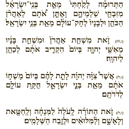
הַתְּרוּמָ֗ה לָקַ֙חְתִּי֙ מֵאֵ֣ת בְּנֵֽי־יִשְׂרָאֵ֔ל
מִזִּבְחֵ֖י שַׁלְמֵיהֶ֑ם וָאֶתֵּ֣ן אֹ֠תָם לְאַהֲרֹ֨ן
הַכֹּהֵ֤ן וּלְבָנָיו֙ לְחָק־עוֹלָ֔ם מֵאֵ֖ת בְּנֵ֥י יִשְׂרָאֵֽל׃
זֹ֣את מִשְׁחַ֤ת אַהֲרֹן֙ וּמִשְׁחַ֣ת בָּנָ֔יו
(ז,לה)
מֵאִשֵּׁ֖י יְהוָ֑ה בְּיוֹם֙ הִקְרִ֣יב אֹתָ֔ם לְכַהֵ֖ן
לַיהוָֽה׃
אֲשֶׁר֩ צִוָּ֨ה יְהוָ֜ה לָתֵ֣ת לָהֶ֗ם בְּיוֹם֙ מָשְׁח֣וֹ
(ז,לו)
אֹתָ֔ם מֵאֵ֖ת בְּנֵ֣י יִשְׂרָאֵ֑ל חֻקַּ֥ת עוֹלָ֖ם
לְדֹרֹתָֽם׃
זֹ֣את הַתּוֹרָ֗ה לָֽעֹלָה֙ לַמִּנְחָ֔ה וְלַֽחַטָּ֖את
(ז,לז)
וְלָאָשָׁ֑ם וְלַ֨מִּלּוּאִ֔ים וּלְזֶ֖בַח הַשְּׁלָמִֽים׃