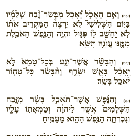
וְאִ֣ם הֵאָכֹ֣ל יֵ֠אָכֵל מִבְּשַׂר־זֶ֨בַח שְׁלָמָ֜יו
(ז,יח)
בַּיּ֣וֹם הַשְּׁלִישִׁי֮ לֹ֣א יֵרָצֶה֒ הַמַּקְרִ֣יב אֹת֗וֹ
לֹ֧א יֵחָשֵׁ֛ב ל֖וֹ פִּגּ֣וּל יִהְיֶ֑ה וְהַנֶּ֛פֶשׁ הָאֹכֶ֥לֶת
מִמֶּ֖נּוּ עֲוֺנָ֥הּ תִּשָּֽׂא׃
וְהַבָּשָׂ֞ר אֲשֶׁר־יִגַּ֤ע בְּכָל־טָמֵא֙ לֹ֣א
(ז,יט)
יֵֽאָכֵ֔ל בָּאֵ֖שׁ יִשָּׂרֵ֑ף וְהַ֨בָּשָׂ֔ר כָּל־טָה֖וֹר
יֹאכַ֥ל בָּשָֽׂר׃
וְהַנֶּ֜פֶשׁ אֲשֶׁר־תֹּאכַ֣ל בָּשָׂ֗ר מִזֶּ֤בַח
(ז,כ)
הַשְּׁלָמִים֙ אֲשֶׁ֣ר לַיהוָ֔ה וְטֻמְאָת֖וֹ עָלָ֑יו
וְנִכְרְתָ֛ה הַנֶּ֥פֶשׁ הַהִ֖וא מֵעַמֶּֽיהָ׃