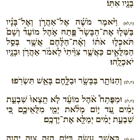
בָנָ֖יו אִתּֽוֹ׃
וַיֹּ֨אמֶר מֹשֶׁ֜ה אֶל־אַהֲרֹ֣ן וְאֶל־בָּנָ֗יו
(ח,לא)
בַּשְּׁל֣וּ אֶת־הַבָּשָׂר֮ פֶּ֣תַח אֹ֣הֶל מוֹעֵד֒ וְשָׁם֙
תֹּאכְל֣וּ אֹת֔וֹ וְאֶ֨ת־הַלֶּ֔חֶם אֲשֶׁ֖ר בְּסַ֣ל
הַמִּלֻּאִ֑ים כַּאֲשֶׁ֤ר צִוֵּ֙יתִי֙ לֵאמֹ֔ר אַהֲרֹ֥ן וּבָנָ֖יו
יֹאכְלֻֽהוּ׃
וְהַנּוֹתָ֥ר בַּבָּשָׂ֖ר וּבַלָּ֑חֶם בָּאֵ֖שׁ תִּשְׂרֹֽפוּ׃
(ח,לב)
וּמִפֶּתַח֩ אֹ֨הֶל מוֹעֵ֜ד לֹ֤א תֵֽצְאוּ֙ שִׁבְעַ֣ת
(ח,לג)
יָמִ֔ים עַ֚ד י֣וֹם מְלֹ֔את יְמֵ֖י מִלֻּאֵיכֶ֑ם כִּ֚י
שִׁבְעַ֣ת יָמִ֔ים יְמַלֵּ֖א אֶת־יֶדְכֶֽם׃
כַּאֲשֶׁ֥ר עָשָׂ֖ה בַּיּ֣וֹם הַזֶּ֑ה צִוָּ֧ה יְהוָ֛ה
(ח,לד)