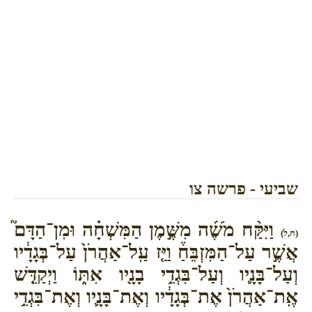
שביעי - פרשה צו
וַיִּקַּ֨ח מֹשֶׁ֜ה מִשֶּׁ֣מֶן הַמִּשְׁחָ֗ה וּמִן־הַדָּם֮
(ח,ל)
אֲשֶׁ֣ר עַל־הַמִּזְבֵּחַ֒ וַיַּ֤ז עַֽל־אַהֲרֹן֙ עַל־בְּגָדָ֔יו
וְעַל־בָּנָ֛יו וְעַל־בִּגְדֵ֥י בָנָ֖יו אִתּ֑וֹ וַיְקַדֵּ֤שׁ
אֶֽת־אַהֲרֹן֙ אֶת־בְּגָדָ֔יו וְאֶת־בָּנָ֛יו וְאֶת־בִּגְדֵ֥י