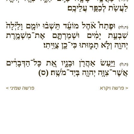
לַעֲשֹׂ֖ת לְכַפֵּ֥ר עֲלֵיכֶֽם׃
וּפֶתַח֩ אֹ֨הֶל מוֹעֵ֜ד תֵּשְׁב֨וּ יוֹמָ֤ם וָלַ֙יְלָה֙
(ח,לה)
שִׁבְעַ֣ת יָמִ֔ים וּשְׁמַרְתֶּ֛ם אֶת־מִשְׁמֶ֥רֶת
יְהוָ֖ה וְלֹ֣א תָמ֑וּתוּ כִּי־כֵ֖ן צֻוֵּֽיתִי׃
וַיַּ֥עַשׂ אַהֲרֹ֖ן וּבָנָ֑יו אֵ֚ת כָּל־הַדְּבָרִ֔ים
(ח,לו)
אֲשֶׁר־צִוָּ֥ה יְהוָ֖ה בְּיַד־מֹשֶֽׁה׃ (ס)
< פרשה ויקרא
פרשה שמיני >