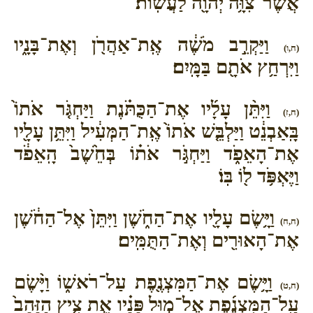
אֲשֶׁר־צִוָּ֥ה יְהוָ֖ה לַעֲשֽׂוֹת׃
וַיַּקְרֵ֣ב מֹשֶׁ֔ה אֶֽת־אַהֲרֹ֖ן וְאֶת־בָּנָ֑יו
(ח,ו)
וַיִּרְחַ֥ץ אֹתָ֖ם בַּמָּֽיִם׃
וַיִּתֵּ֨ן עָלָ֜יו אֶת־הַכֻּתֹּ֗נֶת וַיַּחְגֹּ֤ר אֹתוֹ֙
(ח,ז)
בָּֽאַבְנֵ֔ט וַיַּלְבֵּ֤שׁ אֹתוֹ֙ אֶֽת־הַמְּעִ֔יל וַיִּתֵּ֥ן עָלָ֖יו
אֶת־הָאֵפֹ֑ד וַיַּחְגֹּ֣ר אֹת֗וֹ בְּחֵ֙שֶׁב֙ הָֽאֵפֹ֔ד
וַיֶּאְפֹּ֥ד ל֖וֹ בּֽוֹ׃
וַיָּ֥שֶׂם עָלָ֖יו אֶת־הַחֹ֑שֶׁן וַיִּתֵּן֙ אֶל־הַחֹ֔שֶׁן
(ח,ח)
אֶת־הָאוּרִ֖ים וְאֶת־הַתֻּמִּֽים׃
וַיָּ֥שֶׂם אֶת־הַמִּצְנֶ֖פֶת עַל־רֹאשׁ֑וֹ וַיָּ֨שֶׂם
(ח,ט)
עַֽל־הַמִּצְנֶ֜פֶת אֶל־מ֣וּל פָּנָ֗יו אֵ֣ת צִ֤יץ הַזָּהָב֙