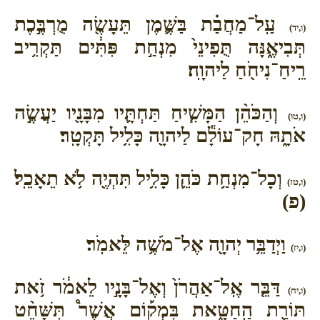
עַֽל־מַחֲבַ֗ת בַּשֶּׁ֛מֶן תֵּעָשֶׂ֖ה מֻרְבֶּ֣כֶת
(ו,יד)
תְּבִיאֶ֑נָּה תֻּפִינֵי֙ מִנְחַ֣ת פִּתִּ֔ים תַּקְרִ֥יב
רֵֽיחַ־נִיחֹ֖חַ לַיהוָֽה׃
וְהַכֹּהֵ֨ן הַמָּשִׁ֧יחַ תַּחְתָּ֛יו מִבָּנָ֖יו יַעֲשֶׂ֣ה
(ו,טו)
אֹתָ֑הּ חָק־עוֹלָ֕ם לַיהוָ֖ה כָּלִ֥יל תָּקְטָֽר׃
וְכָל־מִנְחַ֥ת כֹּהֵ֛ן כָּלִ֥יל תִּהְיֶ֖ה לֹ֥א תֵאָכֵֽל׃
(ו,טז)
(פ)
וַיְדַבֵּ֥ר יְהוָ֖ה אֶל־מֹשֶׁ֥ה לֵּאמֹֽר׃
(ו,יז)
דַּבֵּ֤ר אֶֽל־אַהֲרֹן֙ וְאֶל־בָּנָ֣יו לֵאמֹ֔ר זֹ֥את
(ו,יח)
תּוֹרַ֖ת הַֽחַטָּ֑את בִּמְק֡וֹם אֲשֶׁר֩ תִּשָּׁחֵ֨ט