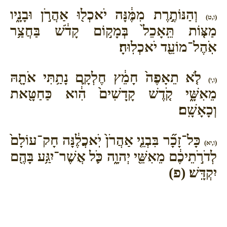
וְהַנּוֹתֶ֣רֶת מִמֶּ֔נָּה יֹאכְל֖וּ אַהֲרֹ֣ן וּבָנָ֑יו
(ו,ט)
מַצּ֤וֹת תֵּֽאָכֵל֙ בְּמָק֣וֹם קָדֹ֔שׁ בַּחֲצַ֥ר
אֹֽהֶל־מוֹעֵ֖ד יֹאכְלֽוּהָ׃
לֹ֤א תֵאָפֶה֙ חָמֵ֔ץ חֶלְקָ֛ם נָתַ֥תִּי אֹתָ֖הּ
(ו,י)
מֵאִשָּׁ֑י קֹ֤דֶשׁ קָֽדָשִׁים֙ הִ֔וא כַּחַטָּ֖את
וְכָאָשָֽׁם׃
כָּל־זָכָ֞ר בִּבְנֵ֤י אַהֲרֹן֙ יֹֽאכֲלֶ֔נָּה חָק־עוֹלָם֙
(ו,יא)
לְדֹרֹ֣תֵיכֶ֔ם מֵאִשֵּׁ֖י יְהוָ֑ה כֹּ֛ל אֲשֶׁר־יִגַּ֥ע בָּהֶ֖ם
יִקְדָּֽשׁ׃ (פ)