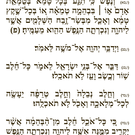
וְנֶ֜פֶשׁ כִּֽי־תִגַּ֣ע בְּכָל־טָמֵ֗א בְּטֻמְאַ֤ת
(ז,כא)
אָדָם֙ א֣וֹ ׀ בִּבְהֵמָ֣ה טְמֵאָ֗ה א֚וֹ בְּכָל־שֶׁ֣קֶץ
טָמֵ֔א וְאָכַ֛ל מִבְּשַׂר־זֶ֥בַח הַשְּׁלָמִ֖ים אֲשֶׁ֣ר
לַיהוָ֑ה וְנִכְרְתָ֛ה הַנֶּ֥פֶשׁ הַהִ֖וא מֵעַמֶּֽיהָ׃ (פ)
וַיְדַבֵּ֥ר יְהוָ֖ה אֶל־מֹשֶׁ֥ה לֵּאמֹֽר׃
(ז,כב)
דַּבֵּ֛ר אֶל־בְּנֵ֥י יִשְׂרָאֵ֖ל לֵאמֹ֑ר כָּל־חֵ֜לֶב
(ז,כג)
שׁ֥וֹר וְכֶ֛שֶׂב וָעֵ֖ז לֹ֥א תֹאכֵֽלוּ׃
וְחֵ֤לֶב נְבֵלָה֙ וְחֵ֣לֶב טְרֵפָ֔ה יֵעָשֶׂ֖ה
(ז,כד)
לְכָל־מְלָאכָ֑ה וְאָכֹ֖ל לֹ֥א תֹאכְלֻֽהוּ׃
כִּ֚י כָּל־אֹכֵ֣ל חֵ֔לֶב מִן־הַ֨בְּהֵמָ֔ה אֲשֶׁ֨ר
(ז,כה)
יַקְרִ֥יב מִמֶּ֛נָּה אִשֶּׁ֖ה לַיהוָ֑ה וְנִכְרְתָ֛ה הַנֶּ֥פֶשׁ