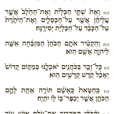
וְאֵת֙ שְׁתֵּ֣י הַכְּלָיֹ֔ת וְאֶת־הַחֵ֙לֶב֙ אֲשֶׁ֣ר
(ז,ד)
עֲלֵיהֶ֔ן אֲשֶׁ֖ר עַל־הַכְּסָלִ֑ים וְאֶת־הַיֹּתֶ֙רֶת֙
עַל־הַכָּבֵ֔ד עַל־הַכְּלָיֹ֖ת יְסִירֶֽנָּה׃
וְהִקְטִ֨יר אֹתָ֤ם הַכֹּהֵן֙ הַמִּזְבֵּ֔חָה אִשֶּׁ֖ה
(ז,ה)
לַיהוָ֑ה אָשָׁ֖ם הֽוּא׃
כָּל־זָכָ֥ר בַּכֹּהֲנִ֖ים יֹאכְלֶ֑נּוּ בְּמָק֤וֹם קָדוֹשׁ֙
(ז,ו)
יֵאָכֵ֔ל קֹ֥דֶשׁ קָֽדָשִׁ֖ים הֽוּא׃
כַּֽחַטָּאת֙ כָּֽאָשָׁ֔ם תּוֹרָ֥ה אַחַ֖ת לָהֶ֑ם
(ז,ז)
הַכֹּהֵ֛ן אֲשֶׁ֥ר יְכַפֶּר־בּ֖וֹ ל֥וֹ יִהְיֶֽה׃
וְהַ֨כֹּהֵ֔ן הַמַּקְרִ֖יב אֶת־עֹ֣לַת אִ֑ישׁ ע֤וֹר