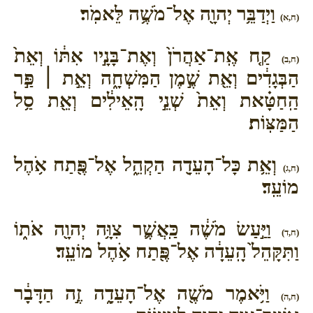
וַיְדַבֵּ֥ר יְהוָ֖ה אֶל־מֹשֶׁ֥ה לֵּאמֹֽר׃
(ח,א)
קַ֤ח אֶֽת־אַהֲרֹן֙ וְאֶת־בָּנָ֣יו אִתּ֔וֹ וְאֵת֙
(ח,ב)
הַבְּגָדִ֔ים וְאֵ֖ת שֶׁ֣מֶן הַמִּשְׁחָ֑ה וְאֵ֣ת ׀ פַּ֣ר
הַֽחַטָּ֗את וְאֵת֙ שְׁנֵ֣י הָֽאֵילִ֔ים וְאֵ֖ת סַ֥ל
הַמַּצּֽוֹת׃
וְאֵ֥ת כָּל־הָעֵדָ֖ה הַקְהֵ֑ל אֶל־פֶּ֖תַח אֹ֥הֶל
(ח,ג)
מוֹעֵֽד׃
וַיַּ֣עַשׂ מֹשֶׁ֔ה כַּֽאֲשֶׁ֛ר צִוָּ֥ה יְהוָ֖ה אֹת֑וֹ
(ח,ד)
וַתִּקָּהֵל֙ הָֽעֵדָ֔ה אֶל־פֶּ֖תַח אֹ֥הֶל מוֹעֵֽד׃
וַיֹּ֥אמֶר מֹשֶׁ֖ה אֶל־הָעֵדָ֑ה זֶ֣ה הַדָּבָ֔ר
(ח,ה)