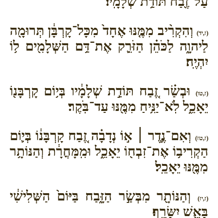
עַל־זֶ֖בַח תּוֹדַ֥ת שְׁלָמָֽיו׃
וְהִקְרִ֨יב מִמֶּ֤נּוּ אֶחָד֙ מִכָּל־קָרְבָּ֔ן תְּרוּמָ֖ה
(ז,יד)
לַיהוָ֑ה לַכֹּהֵ֗ן הַזֹּרֵ֛ק אֶת־דַּ֥ם הַשְּׁלָמִ֖ים ל֥וֹ
יִהְיֶֽה׃
וּבְשַׂ֗ר זֶ֚בַח תּוֹדַ֣ת שְׁלָמָ֔יו בְּי֥וֹם קָרְבָּנ֖וֹ
(ז,טו)
יֵאָכֵ֑ל לֹֽא־יַנִּ֥יחַ מִמֶּ֖נּוּ עַד־בֹּֽקֶר׃
וְאִם־נֶ֣דֶר ׀ א֣וֹ נְדָבָ֗ה זֶ֚בַח קָרְבָּנ֔וֹ בְּי֛וֹם
(ז,טז)
הַקְרִיב֥וֹ אֶת־זִבְח֖וֹ יֵאָכֵ֑ל וּמִֽמָּחֳרָ֔ת וְהַנּוֹתָ֥ר
מִמֶּ֖נּוּ יֵאָכֵֽל׃
וְהַנּוֹתָ֖ר מִבְּשַׂ֣ר הַזָּ֑בַח בַּיּוֹם֙ הַשְּׁלִישִׁ֔י
(ז,יז)
בָּאֵ֖שׁ יִשָּׂרֵֽף׃