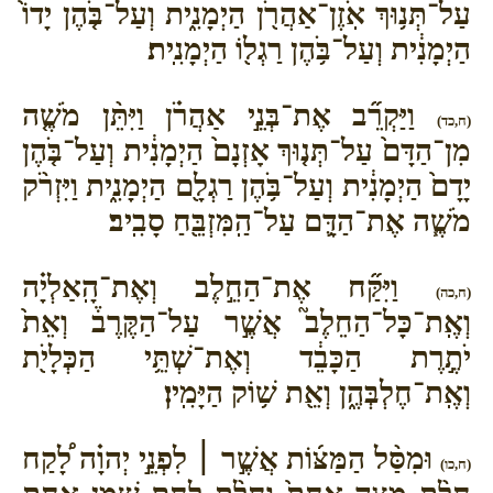
עַל־תְּנ֥וּךְ אֹֽזֶן־אַהֲרֹ֖ן הַיְמָנִ֑ית וְעַל־בֹּ֤הֶן יָדוֹ֙
הַיְמָנִ֔ית וְעַל־בֹּ֥הֶן רַגְל֖וֹ הַיְמָנִֽית׃
וַיַּקְרֵ֞ב אֶת־בְּנֵ֣י אַהֲרֹ֗ן וַיִּתֵּ֨ן מֹשֶׁ֤ה
(ח,כד)
מִן־הַדָּם֙ עַל־תְּנ֤וּךְ אָזְנָם֙ הַיְמָנִ֔ית וְעַל־בֹּ֤הֶן
יָדָם֙ הַיְמָנִ֔ית וְעַל־בֹּ֥הֶן רַגְלָ֖ם הַיְמָנִ֑ית וַיִּזְרֹ֨ק
מֹשֶׁ֧ה אֶת־הַדָּ֛ם עַל־הַֽמִּזְבֵּ֖חַ סָבִֽיב׃
וַיִּקַּ֞ח אֶת־הַחֵ֣לֶב וְאֶת־הָֽאַלְיָ֗ה
(ח,כה)
וְאֶֽת־כָּל־הַחֵלֶב֮ אֲשֶׁ֣ר עַל־הַקֶּרֶב֒ וְאֵת֙
יֹתֶ֣רֶת הַכָּבֵ֔ד וְאֶת־שְׁתֵּ֥י הַכְּלָיֹ֖ת
וְאֶֽת־חֶלְבְּהֶ֑ן וְאֵ֖ת שׁ֥וֹק הַיָּמִֽין׃
וּמִסַּ֨ל הַמַּצּ֜וֹת אֲשֶׁ֣ר ׀ לִפְנֵ֣י יְהוָ֗ה לָ֠קַח
(ח,כו)