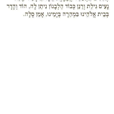
נָעִים גִילַת וְרַנֵן כְּבוֹד הַלְבָנוֹן נִיתַן לָה, הוֹד וְהָדָר
בְּבֵית אֱלֹהֵינוּ בִּמְהֵרָה בְּיָמֵינוּ, אָמֵן סֶלָה.