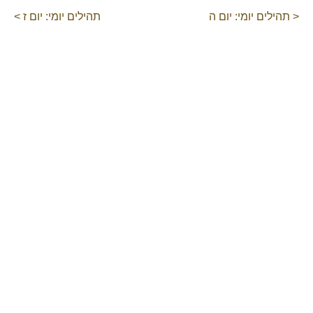
< תהילים יומי: יום ה
תהילים יומי: יום ז >