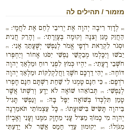
מזמור / תהילים לה
לְדָוִד רִיבָה יְהוָה אֶת יְרִיבַי לְחַם אֶת לֹחֲמָי:
{א}
{ב}
הַחֲזֵק מָגֵן וְצִנָּה וְקוּמָה בְּעֶזְרָתִי:
וְהָרֵק חֲנִית
{ג}
וּסְגֹר לִקְרַאת רֹדְפָי אֱמֹר לְנַפְשִׁי יְשֻׁעָתֵךְ אָנִי:
{ד}
יֵבֹשׁוּ וְיִכָּלְמוּ מְבַקְשֵׁי נַפְשִׁי יִסֹּגוּ אָחוֹר וְיַחְפְּרוּ
חֹשְׁבֵי רָעָתִי:
יִהְיוּ כְּמֹץ לִפְנֵי רוּחַ וּמַלְאַךְ יְהוָה
{ה}
דּוֹחֶה:
יְהִי דַרְכָּם חֹשֶׁךְ וַחֲלַקְלַקּוֹת וּמַלְאַךְ יְהוָה
{ו}
רֹדְפָם:
כִּי חִנָּם טָמְנוּ לִי שַׁחַת רִשְׁתָּם חִנָּם חָפְרוּ
{ז}
לְנַפְשִׁי:
תְּבוֹאֵהוּ שׁוֹאָה לֹא יֵדָע וְרִשְׁתּוֹ אֲשֶׁר
{ח}
טָמַן תִּלְכְּדוֹ בְּשׁוֹאָה יִפָּל בָּהּ:
וְנַפְשִׁי תָּגִיל
{ט}
בַּיהוָה תָּשִׂישׂ בִּישׁוּעָתוֹ:
כָּל עַצְמוֹתַי תֹּאמַרְנָה
{י}
יְהוָה מִי כָמוֹךָ מַצִּיל עָנִי מֵחָזָק מִמֶּנּוּ וְעָנִי וְאֶבְיוֹן
מִגֹּזְלוֹ:
יְקוּמוּן עֵדֵי חָמָס אֲשֶׁר לֹא יָדַעְתִּי
{יא}