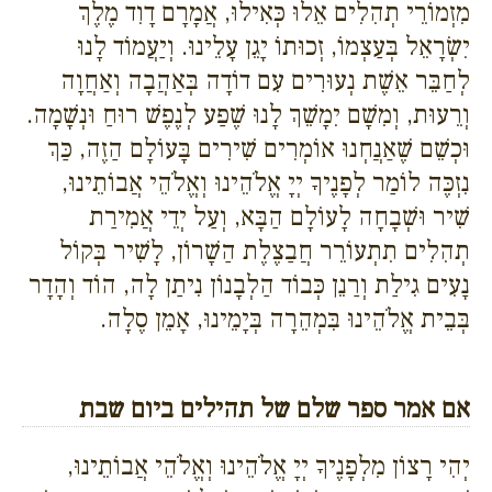
מִזְמוֹרֵי תְהִלִים אֵלוּ כְּאִילוּ, אֲמָרָם דָוִד מֶלֶךְ
יִשְׂרָאֵל בְּעַצְמוֹ, זְכוּתוֹ יָגֵן עָלֵינוּ. וְיַעֲמוֹד לָנוּ
לְחַבֵּר אֵשֶׁת נְעוּרִים עִם דוֹדָה בְּאַהֲבָה וְאַחֲוָה
וְרֵעוּת, וְמִשָׁם יִמָשֵׁךְ לָנוּ שֶׁפַע לְנֶפֶשׁ רוּחַ וּנְשָׁמָה.
וּכְשֵׁם שֶׁאַנֲחְנוּ אוֹמְרִים שִׁירִים בָּעוֹלָם הַזֶה, כַּךְ
נִזְכֶּה לוֹמַר לְפָנֶיךָ יְיָ אֱלֹהֵינוּ וְאֱלֹהֵי אֲבוֹתֵינוּ,
שִׁיר וּשְׁבָחָה לָעוֹלָם הַבָּא, וְעַל יְדֵי אֲמִירַת
תְהִלִים תִתְעוֹרֵר חֲבַצֶלֶת הַשָׁרוֹן, לָשִׁיר בְּקוֹל
נָעִים גִילַת וְרַנֵן כְּבוֹד הַלְבָנוֹן נִיתַן לָה, הוֹד וְהָדָר
בְּבֵית אֱלֹהֵינוּ בִּמְהֵרָה בְּיָמֵינוּ, אָמֵן סֶלָה.
אם אמר ספר שלם של תהילים ביום שבת
יְהִי רָצוֹן מִלְפָנֶיךָ יְיָ אֱלֹהֵינוּ וְאֱלֹהֵי אֲבוֹתֵינוּ,