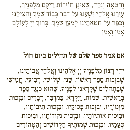
וְחַטָאָה וְנַקֵה, שֶׁאֵינָן חוֹזְרוֹת רֵיקָם מִלְפָנֶיךָ,
עָזְרֵנוּ אֱלֹהֵי יִשְׁעֵנוּ עַל דְבַר כְּבוֹד שְׁמֶךָ וְהַצִילֵנוּ
וְכַפֵּר עַל חַטֹאתֵינוּ לְמַעַן שְׁמֶךָ. בָּרוּךְ יְיָ לְעוֹלָם
אָמֵן וְאָמֵן.
אם אמר ספר שלם של תהילים ביום חול
יְהִי רָצוֹן מִלְפָנֶיךָ יְיָ אֱלֹהֵינוּ וְאֱלֹהֵי אֲבוֹתֵינוּ,
שֶׁבִזְכוּת סֵפֶר רִאשׁוֹן, שֵׁנִי, שְׁלִישִׁי, רְבִיעִי, חֲמִישִׁי
שֶׁבַּתְהִלִים שֶׁקָרָאנוּ לְפָנֶיךָ, שֶׁהוּא כְּנֶגֶד סֵפֶר
בְּרֵאשִׁית, שְׁמוֹת, וַיִקְרָא, בַּמִדְבַּר, דְבָרִים וּבִזְכוּת
מִזְמוֹרָיו, וּבִזְכוּת פְּסוּקָיו, וּבִזְכוּת תֵיבוֹתָיו,
וּבִזְכוּת אוֹתִיוֹתָיו, וּבִזְכוּת נְקוּדוֹתָיו, וּבִזְכוּת
טְעָמָיו, וּבִזְכוּת שְׁמוֹתֶיךָ הַקְדוֹשִׁים וְהַטְהוֹרִים