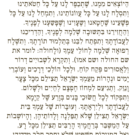
הַיוֹצְאִים מִמֶנוּ, שֶׁתְכַפֶּר לָנוּ עַל כָּל חַטֹאתֵינוּ
וְתִסְלָח לָנוּ עַל כָּל עֲווֹנוֹתֵינוּ, וְתִמְחַל לָנוּ עַל כָּל
פְּשָׁעֵינוּ שֶׁחָטָאנוּ וְשֶעָוִינוּ וְשֶׁפָּשַעְנוּ לְפָנֶיךָ.
וְהַחֲזִירֵנוּ בִּתְשוּבָה שְׁלֵמָה לְפָנֶיךָ, וְהַדְרִיכֵנוּ
לַעֲבוֹדָתֶךָ וְתִפְתַח לִבֵּנוּ בְּתַלְמוּד תוֹרָתֶךָ. וְתִשְׁלָח
רְפוּאָה שְׁלֵמָה לְחוֹלֵי עַמֶךָ (ולָחולה: לומר את
שם החולה ושם אמו). וְתִקְרָא לִשְבוּיִים דְרוֹר
וְלַאֲסוּרִים פְּקַח קוֹחַ, וּלְכָל הוֹלְכֵי דְרָכִים וְעוֹבְרֵי
יָמִים וּנְהָרוֹת מֵעַמְךָ יִשְׂרָאֵל תַצִילֵם מִכָּל צָעָר
וָנֵזֵק, וְתַגִיעֵם לִמְחוֹז חֶפְצָם לְחַיִים וּלְשָׁלוֹם.
וְתִפְקוֹד לְכָל חֲשׂוּכֵי בָּנִים בְּזֶרַע שֶׁל קַיָמָא
לַעֲבוֹדָתֶך וּלְיִרְאָתֶךָ. וְעוּבָּרוֹת שֶׁל עַמְךָ בֵּית
יִשְׂרָאֵל תַצִילֵן שֶׁלֹא תַפֵּלְנָה וְלָדוֹתֵיהֶן, וְהָיוֹשְבוֹת
עַל הַמַשְבֵּר בְּרַחֲמֶיךָ הָרַבִּים תַצִילֵן מִכָּל רָע,
וְאֶל הַמֵנִיקוֹת תַשְׁפִּיע שֶׁלֹא יֶחְסַר חָלָב מִדַדֵיהֶן.