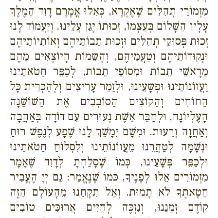
מִזְמוֹרֵי תְהִלִּים שֶׁאֶקְרָא, כְּאִלוּ אֳמָרָם דָוִד הַמֶלֶךְ
עָלָיו הַשָׁלוֹם בְּעַצְמוֹ, זְכוּתוֹ יָגֵן עָלֵינוּ. וְיַעֲמוֹד לָנוּ
זְכוּת פְּסוּקֵי תְהִלִּים וּזְכוּת תֵבוֹתֵיהֶם וְאוֹתִיוֹתֵיהֶם
וּנְקוּדוֹתֵיהֶם וְטַעֲמֵיהֶם, וְהָשֵמוֹת הָיוֹצְאִים מֵהֶם
מֵרָאשֵׁי תֵבוֹת וּמִסוֹפֵי תֵבוֹת, לְכַפֵּר חַטֹאתֵינוּ
וַעֲווֹנוֹתֵינוּ וּפְשָעֵינוּ, וּלְזַמֵר עָרִיצִים וְלְהַכְרִית כָּל
הַחוֹחִים וְהַקוֹצִים הַסוֹבְבִים אֶת הַשׁוֹשַׁנָה
הָעֶלְיוֹנָה, וּלְחַבֵּר אֵשֶׁת נְעוּרִים עִם דוֹדָה בְּאַהֲבָה
וְאַחֲוָה וְרֵעוּת. וּמִשָׁם יִמָשֵׁךְ לָנוּ שֶׁפָע לְנֶפֶשׁ רוּחַ
וּנְשָׁמָה לְטַהֲרֵנוּ מֵעֲווֹנוֹתֵינוּ וְלִסְלוֹחַ חַטֹאתֵינוּ
וּלְכַפֵּר פְּשָׁעֵינוּ, כְּמוֹ שֶׁסָלַחְתָ לְדָוִד שֶׁאָמָר
מִזְמוֹרִים אֵלוּ לְפָנֶיךָ, כּמוֹ שֶׁנֶאֱמַר: גַם יְיָ הֶעֱבִיר
חַטָאתְךָ לֹא תָמוּת. וְאַל תִקָחֵנוּ מֵהָעוֹלָם הַזֶה
קוֹדֶם זְמַנֵנוּ, וְנִזְכֶּה לְחַיִים אֲרוּכִּים טוֹבִים