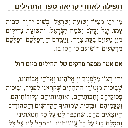
תפילה לאחרי קריאה ספר התהילים
מִי יִתֵּן מִצִּיּוֹן יְשׁוּעֻת יִשְׂרָאֵל, בְּשׁוּב יְהוָה שְׁבוּת
עַמּוֹ, יָגֵל יַעֲקֹב יִשְׂמַח יִשְׂרָאֵל. וּתְשׁוּעַת צַדִּיקִים
מֵיְיָ מָעוּזָּם בְּעֵת צָרָה. וַיַּעְזְרֵם יְיָ וַיְפַלְּטֵם, יְפַלְּטֵם
מֵרְשָׁעִים וְיוֹשִׁיעֵם כִּי חָסוּ בוֹ.
אם אמר מספר פרקים של תהילים ביום חול
יְהִי רָצוֹן מִלְפָנֶיךָ יְיָ אֱלֹהֵינוּ וְאֱלֹהֵי אֲבוֹתֵינוּ,
שֶׁבִזְכוּת מִזְמוֹרֵי הַתְהִלִים שֶׁקָרָאנוּ לְפָנֶיךָ, וּבִּזְכוּת
פְּסוּקֵיהֶם וְתֵבוֹתֵיהֶם, וְאוֹתִיוֹתֵיהֶם וּנְקוּדוֹתֵיהֶם,
וְטַעֲמֵיהֶם, וּבִּזְכוּת שְׁמוֹתֶיךָ הַקְדוֹשִׁים וְהַטְהוֹרִים
הַיוֹצְאִים מֵהֶם. שֶׁתְכַפֶּר לָנוּ עַל כָּל חַטֹאתֵינוּ
וְתִסְלָח לָנוּ עַל כָּל עֲווֹנוֹתֵינוּ, וְתִמְחַל לָנוּ עַל כָּל