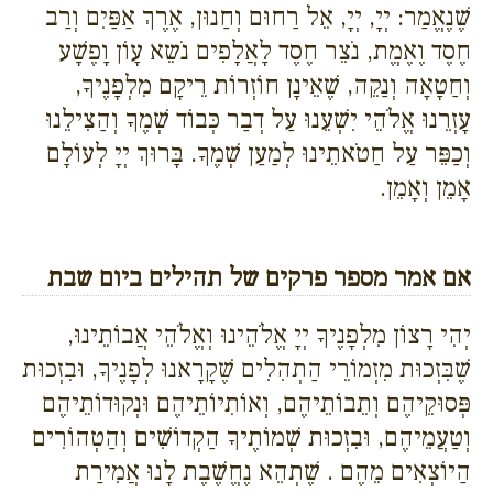
שֶׁנֶאֱמַר: יְיָ, יְיָ, אֵל רַחוּם וְחַנוּן, אֶרֶךְ אַפַּיִם וְרַב
חֶסֶד וֶאֶמֱת, נֹצֵר חֶסֶד לָאֲלָפִים נֹשֵא עָוֹן וָפֶשָׁע
וְחַטָאָה וְנַקֵה, שֶׁאֵינָן חוֹזְרוֹת רֵיקָם מִלְפָנֶיךָ,
עָזְרֵנוּ אֱלֹהֵי יִשְׁעֵנוּ עַל דְבַר כְּבוֹד שְׁמֶךָ וְהַצִילֵנוּ
וְכַפֵּר עַל חַטֹאתֵינוּ לְמַעַן שְׁמֶךָ. בָּרוּךְ יְיָ לְעוֹלָם
אָמֵן וְאָמֵן.
אם אמר מספר פרקים של תהילים ביום שבת
יְהִי רָצוֹן מִלְפָנֶיךָ יְיָ אֱלֹהֵינוּ וְאֱלֹהֵי אֲבוֹתֵינוּ,
שֶׁבִּזְכוּת מִזְמוֹרֵי הַתְהִלִים שֶׁקָרָאנוּ לְפָנֶיךָ, וּבִזְכוּת
פְּסוּקֵיהֶם וְתֵבוֹתֵיהֶם, וְאוֹתִיוֹתֵיהֶם וּנְקוּדוֹתֵיהֶם
וְטַעֲמֵיהֶם, וּבִזְכוּת שְׁמוֹתֶיךָ הַקְדוֹשִׁים וְהַטְהוֹרִים
הַיוֹצְאִים מֵהֶם . שֶׁתְהֵא נֶחֱשֶׁבֶת לָנוּ אֲמִירַת