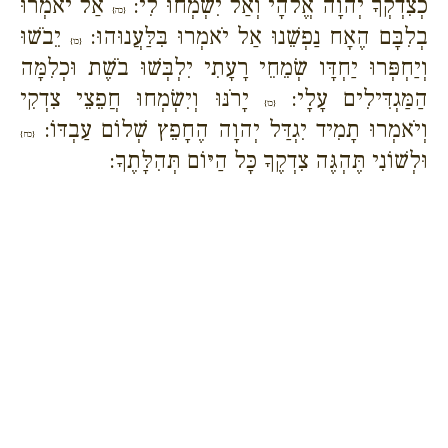
כְצִדְקְךָ יְהוָה אֱלֹהָי וְאַל יִשְׂמְחוּ לִי:
אַל יֹאמְרוּ
{כה}
בְלִבָּם הֶאָח נַפְשֵׁנוּ אַל יֹאמְרוּ בִּלַּעֲנוּהוּ:
יֵבֹשׁוּ
{כו}
וְיַחְפְּרוּ יַחְדָּו שְׂמֵחֵי רָעָתִי יִלְבְּשׁוּ בֹשֶׁת וּכְלִמָּה
הַמַּגְדִּילִים עָלָי:
יָרֹנּוּ וְיִשְׂמְחוּ חֲפֵצֵי צִדְקִי
{כז}
וְיֹאמְרוּ תָמִיד יִגְדַּל יְהוָה הֶחָפֵץ שְׁלוֹם עַבְדּוֹ:
{כח}
וּלְשׁוֹנִי תֶּהְגֶּה צִדְקֶךָ כָּל הַיּוֹם תְּהִלָּתֶךָ: