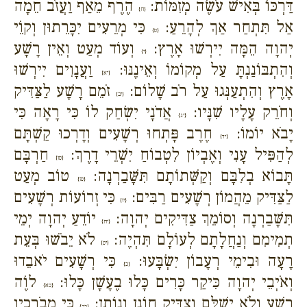
דַּרְכּוֹ בְּאִישׁ עֹשֶׂה מְזִמּוֹת:
הֶרֶף מֵאַף וַעֲזֹב חֵמָה
{ח}
אַל תִּתְחַר אַךְ לְהָרֵעַ:
כִּי מְרֵעִים יִכָּרֵתוּן וְקוֵֹי
{ט}
יְהוָה הֵמָּה יִירְשׁוּ אָרֶץ:
וְעוֹד מְעַט וְאֵין רָשָׁע
{י}
וְהִתְבּוֹנַנְתָּ עַל מְקוֹמוֹ וְאֵינֶנּוּ:
וַעֲנָוִים יִירְשׁוּ
{יא}
אָרֶץ וְהִתְעַנְּגוּ עַל רֹב שָׁלוֹם:
זֹמֵם רָשָׁע לַצַּדִּיק
{יב}
וְחֹרֵק עָלָיו שִׁנָּיו:
אֲדֹנָי יִשְׂחַק לוֹ כִּי רָאָה כִּי
{יג}
יָבֹא יוֹמוֹ:
חֶרֶב פָּתְחוּ רְשָׁעִים וְדָרְכוּ קַשְׁתָּם
{יד}
לְהַפִּיל עָנִי וְאֶבְיוֹן לִטְבוֹחַ יִשְׁרֵי דָרֶךְ:
חַרְבָּם
{טו}
תָּבוֹא בְלִבָּם וְקַשְּׁתוֹתָם תִּשָּׁבַרְנָה:
טוֹב מְעַט
{טז}
לַצַּדִּיק מֵהֲמוֹן רְשָׁעִים רַבִּים:
כִּי זְרוֹעוֹת רְשָׁעִים
{יז}
תִּשָּׁבַרְנָה וְסוֹמֵךְ צַדִּיקִים יְהוָה:
יוֹדֵעַ יְהוָה יְמֵי
{יח}
תְמִימִם וְנַחֲלָתָם לְעוֹלָם תִּהְיֶה:
לֹא יֵבֹשׁוּ בְּעֵת
{יט}
רָעָה וּבִימֵי רְעָבוֹן יִשְׂבָּעוּ:
כִּי רְשָׁעִים יֹאבֵדוּ
{כ}
וְאֹיְבֵי יְהוָה כִּיקַר כָּרִים כָּלוּ בֶעָשָׁן כָּלוּ:
לוֶֹה
{כא}
רָשָׁע וְלֹא יְשַׁלֵּם וְצַדִּיק חוֹנֵן וְנוֹתֵן:
כִּי מְבֹרָכָיו
{כב}