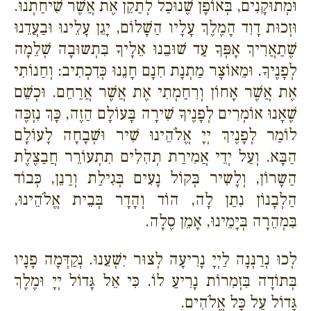
וּמְתוּקָנִים, בְּאוֹפָן שֶׁנוּכַל לְתַקֵן אֶת אֲשֶׁר שִׁיחַתְנוּ.
וּזְכוּת דָוִד הָמֶלֶךְ עָלָיו הַשָׁלוֹם, יָגֵן עָלֵינוּ וּבַעֲדֵנוּ
שֶׁתַאֲרִיךְ אָפְּךָ עַד שׁוּבֵנוּ אֵלָיךָ בִּתְשוּבָה שְׁלֵמָה
לְפָנֶיךָ. וּמֵאוֹצָר מַתְנָת חִנָם חָנֵנוּ כְּדִכְתִיב: וְחַנוֹתִי
אֶת אֲשֶׁר אָחוֹן וְרִחַמְתִי אֶת אֲשֶׁר אֲרַחֵם. וּכְשֵׁם
שֶׁאָנוּ אוֹמְרִים לְפָנֶיךָ שִׁירָה בָּעוֹלָם הַזֶה, כָּךְ נִזְכֶּה
לוֹמַר לְפָנֶיךְ יְיָ אֱלֹהֵינוּ שִׁיר וּשְׁבָחָה לָעוֹלָם
הַבָּא. וְעַל יְדֵי אֲמִירַת תְהִלִים תִתְעוֹרֵר חֲבַצֶלֶת
הַשָרוֹן, וְלָשִיר בְּקוֹל נָעִים בְּגִילַת וְרַנֵן, כְּבוֹד
הַלְבָנוֹן נִתַן לָה, הוֹד וְהָדָר בְּבֵית אֱלֹהֵינוּ,
בִּמְהֵרָה בְּיָמֵינוּ, אָמֵן סֶלָה.
לְכוּ נְרַנְּנָה לַיְיָ נָרִיעָה לְצוּר יִשְׁעֵנוּ. נְקַדְּמָה פָנָיו
בְּתוֹדָה בִּזְמִרוֹת נָרִיעַ לוֹ. כִּי אֵל גָּדוֹל יְיָ וּמֶלֶךְ
גָּדוֹל עַל כָּל אֱלֹהִים.