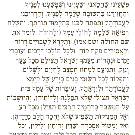
פְּשָׁעֵינוּ שֶׁחָטָאנוּ וְשֶעָוִינוּ וְשֶׁפָּשַעְנוּ לְפָנֶיךָ.
וְהַחֲזִירֵנוּ בִּתְשוּבָה שְׁלֵמָה לְפָנֶיךָ, וְהַדְרִיכֵנוּ
לַעֲבוֹדָתֶךָ וְתִפְתַח לִבֵּנוּ בְּתַלְמוּד תוֹרָתֶךָ. וְתִשְׁלָח
רְפוּאָה שְׁלֵמָה לְחוֹלֵי עַמֶךָ (ולָחולה: לומר את
שם החולה ושם אמו). וְתִקְרָא לִשְבוּיִים דְרוֹר
וְלַאֲסוּרִים פְּקַח קוֹחַ, וּלְכָל הוֹלְכֵי דְרָכִים וְעוֹבְרֵי
יָמִים וּנְהָרוֹת מֵעַמְךָ יִשְׂרָאֵל תַצִילֵם מִכָּל צָעָר
וָנֵזֵק, וְתַגִיעֵם לִמְחוֹז חֶפְצָם לְחַיִים וּלְשָׁלוֹם.
וְתִפְקוֹד לְכָל חֲשׂוּכֵי בָּנִים בְּזֶרַע שֶׁל קַיָמָא
לַעֲבוֹדָתֶך וּלְיִרְאָתֶךָ. וְעוּבָּרוֹת שֶׁל עַמְךָ בֵּית
יִשְׂרָאֵל תַצִילֵן שֶׁלֹא תַפֵּלְנָה וְלָדוֹתֵיהֶן, וְהָיוֹשְבוֹת
עַל הַמַשְבֵּר בְּרַחֲמֶיךָ הָרַבִּים תַצִילֵן מִכָּל רָע,
וְאֶל הַמֵנִיקוֹת תַשְׁפִּיע שֶׁלֹא יֶחְסַר חָלָב מִדַדֵיהֶן.
וְאַל יִמְשוֹל אַסְכְּרָה וְשֵׁדִין וְרוּחִין וְלִילִין, וְכָל