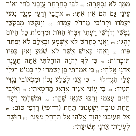
מִמְּךָ לֹא נִסְתָּרָה:
לִבִּי סְחַרְחַר עֲזָבַנִי כֹחִי וְאוֹר
{יא}
עֵינַי גַּם הֵם אֵין אִתִּי:
אֹהֲבַי וְרֵעַי מִנֶּגֶד נִגְעִי
{יב}
יַעֲמֹדוּ וּקְרוֹבַי מֵרָחֹק עָמָדוּ:
וַיְנַקְשׁוּ מְבַקְשֵׁי
{יג}
נַפְשִׁי וְדֹרְשֵׁי רָעָתִי דִּבְּרוּ הַוּוֹת וּמִרְמוֹת כָּל הַיּוֹם
יֶהְגּוּ:
וַאֲנִי כְחֵרֵשׁ לֹא אֶשְׁמָע וּכְאִלֵּם לֹא יִפְתַּח
{יד}
פִּיו:
וָאֱהִי כְּאִישׁ אֲשֶׁר לֹא שֹׁמֵעַ וְאֵין בְּפִיו
{טו}
תּוֹכָחוֹת:
כִּי לְךָ יְהוָה הוֹחָלְתִּי אַתָּה תַעֲנֶה
{טז}
אֲדֹנָי אֱלֹהָי:
כִּי אָמַרְתִּי פֶּן יִשְׂמְחוּ לִי בְּמוֹט רַגְלִי
{יז}
עָלַי הִגְדִּילוּ:
כִּי אֲנִי לְצֶלַע נָכוֹן וּמַכְאוֹבִי נֶגְדִּי
{יח}
תָמִיד:
כִּי עֲוֹנִי אַגִּיד אֶדְאַג מֵחַטָּאתִי:
וְאֹיְבַי
{יט}
{כ}
חַיִּים עָצֵמוּ וְרַבּוּ שֹׂנְאַי שָׁקֶר:
וּמְשַׁלְּמֵי רָעָה
{כא}
תַּחַת טוֹבָה יִשְׂטְנוּנִי תַּחַת (רדופי) רָדְפִי טוֹב:
{כב}
אַל תַּעַזְבֵנִי יְהוָה אֱלֹהַי אַל תִּרְחַק מִמֶּנִּי:
חוּשָׁה
{כג}
לְעֶזְרָתִי אֲדֹנָי תְּשׁוּעָתִי: