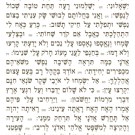
יִשְׁאָלוּנִי:
יְשַׁלְּמוּנִי רָעָה תַּחַת טוֹבָה שְׁכוֹל
{יב}
לְנַפְשִׁי:
וַאֲנִי בַּחֲלוֹתָם לְבוּשִׁי שָׂק עִנֵּיתִי בַצּוֹם
{יג}
נַפְשִׁי וּתְפִלָּתִי עַל חֵיקִי תָשׁוּב:
כְּרֵעַ כְּאָח לִי
{יד}
הִתְהַלָּכְתִּי כַּאֲבֶל אֵם קֹדֵר שַׁחוֹתִי:
וּבְצַלְעִי
{טו}
שָׂמְחוּ וְנֶאֱסָפוּ נֶאֶסְפוּ עָלַי נֵכִים וְלֹא יָדַעְתִּי קָרְעוּ
וְלֹא דָמּוּ:
בְּחַנְפֵי לַעֲגֵי מָעוֹג חָרֹק עָלַי שִׁנֵּימוֹ:
{טז}
{יז}
אֲדֹנָי כַּמָּה תִּרְאֶה הָשִׁיבָה נַפְשִׁי מִשֹּׁאֵיהֶם
מִכְּפִירִים יְחִידָתִי:
אוֹדְךָ בְּקָהָל רָב בְּעַם עָצוּם
{יח}
אֲהַלְלֶךָּ:
אַל יִשְׂמְחוּ לִי אֹיְבַי שֶׁקֶר שֹׂנְאַי חִנָּם
{יט}
יִקְרְצוּ עָיִן:
כִּי לֹא שָׁלוֹם יְדַבֵּרוּ וְעַל רִגְעֵי אֶרֶץ
{כ}
דִּבְרֵי מִרְמוֹת יַחֲשֹׁבוּן:
וַיַּרְחִיבוּ עָלַי פִּיהֶם
{כא}
אָמְרוּ הֶאָח הֶאָח רָאֲתָה עֵינֵינוּ:
רָאִיתָה יְהוָה
{כב}
אַל תֶּחֱרַשׁ אֲדֹנָי אֲל תִּרְחַק מִמֶּנִּי:
הָעִירָה
{כג}
וְהָקִיצָה לְמִשְׁפָּטִי אֱלֹהַי וַאדֹנָי לְרִיבִי:
שָׁפְטֵנִי
{כד}