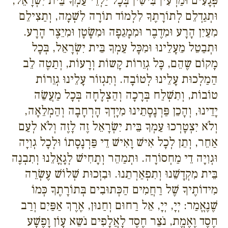
פְּגָעִים וּמַרְעִין בִּישִׁין בְּכָל יַלְדֵי עַמְךָ בֵּית יִשְׂרָאֵל,
וּתְגַדְלֵם לְתוֹרָתֶךָ לִלְמוֹד תוֹרָה לִשְׁמָה, וְתַצִילֵם
מִעַיִן הָרָע וּמִדֶבֶר וּמִמָגֵפָה וּמִשָׂטָן וּמִיֵצֶר הָרָע.
וּתְבַטֵל מֵעָלֵינוּ וּמִכָּל עַמְךָ בֵּית יִשְׂרָאֵל, בְּכָל
מָקוֹם שֶהֵם, כָּל גְזֵרוֹת קָשוֹת וְרָעוֹת, וְתַטֶה לֵב
הַמַלְכוּת עָלֵינוּ לְטוֹבָה. וְתִגְזוֹר עָלֵינוּ גְזֵרוֹת
טוֹבוֹת, וְתִשְׁלַח בְּרָכָה וְהַצְלָחָה בְּכָל מַעֲשֵׂה
יָדֵינוּ, וְהָכֵן פַּרְנָסָתֵינוּ מִיָדְךָ הָרְחָבָה וְהַמְלֵאָה,
וְלֹא יִצְטָרְכוּ עַמְךָ בֵּית יִשְׂרָאֵל זֶה לָזֶה וְלֹא לְעַם
אַחֵר, וְתֵן לְכָל אִישׁ וָאִישׁ דֵי פַּרְנָסָתוֹ וּלְכָל גְוִיָה
וּגְוִיָה דֵי מַחְסוֹרָה. וּתְמַהֵר וְתָחִישׁ לְגָאֳלֵנוּ וְתִבְנֶה
בֵּית מִקְדָשֵׁנוּ וְתִפְאַרְתֵנוּ. וּבִזְכוּת שְׁלוֹשׁ עֶשְׂרֵה
מִידוֹתֶיךָ שֶׁל רַחֲמִים הַכְּתוּבִים בְּתוֹרָתֶךָ כְּמוֹ
שֶׁנֶאֱמַר: יְיָ, יְיָ, אֵל רַחוּם וְחַנוּן, אֶרֶךְ אַפַּיִם וְרַב
חֶסֶד וֶאֶמֱת, נֹצֵר חֶסֶד לָאֲלָפִים נֹשֵא עָוֹן וָפֶשָׁע