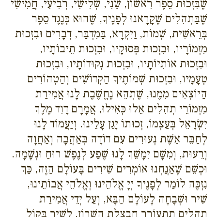
שֶׁבִּזְכוּת סֵפֶר רִאשׁוֹן, שֵׁנִי, שְׁלִישִׁי, רְבִיעִי, חֲמִישִׁי
שֶׁבַּתְהִלִים שֶׁקָרָאנוּ לְפָנֶיךָ, שֶׁהוּא כְּנֶגֶד סֵפֶר
בְּרֵאשִׁית, שְׁמוֹת, וַיִקְרָא, בַּמִדְבַּר, דְבָרִים וּבִזְכוּת
מִזְמוֹרָיו, וּבִזְכוּת פְּסוּקָיו, וּבִזְכוּת תֵיבוֹתָיו,
וּבִזְכוּת אוֹתִיוֹתָיו, וּבִזְכוּת נְקוּדוֹתָיו, וּבִזְכוּת
טְעָמָיו, וּבִזְכוּת שְׁמוֹתֶיךָ הַקְדוֹשִׁים וְהַטְהוֹרִים
הַיוֹצְאִים מִמֶנוּ, שֶׁתְהֵא נֶחֱשֶׁבֶת לָנוּ אֲמִירַת
מִזְמוֹרֵי תְהִלִים אֵלוּ כְּאִילוּ, אֲמָרָם דָוִד מֶלֶךְ
יִשְׂרָאֵל בְּעַצְמוֹ, זְכוּתוֹ יָגֵן עָלֵינוּ. וְיַעֲמוֹד לָנוּ
לְחַבֵּר אֵשֶׁת נְעוּרִים עִם דוֹדָה בְּאַהֲבָה וְאַחֲוָה
וְרֵעוּת, וְמִשָׁם יִמָשֵׁךְ לָנוּ שֶׁפַע לְנֶפֶשׁ רוּחַ וּנְשָׁמָה.
וּכְשֵׁם שֶׁאַנֲחְנוּ אוֹמְרִים שִׁירִים בָּעוֹלָם הַזֶה, כַּךְ
נִזְכֶּה לוֹמַר לְפָנֶיךָ יְיָ אֱלֹהֵינוּ וְאֱלֹהֵי אֲבוֹתֵינוּ,
שִׁיר וּשְׁבָחָה לָעוֹלָם הַבָּא, וְעַל יְדֵי אֲמִירַת
תְהִלִים תִתְעוֹרֵר חֲבַצֶלֶת הַשָׁרוֹן, לָשִׁיר בְּקוֹל