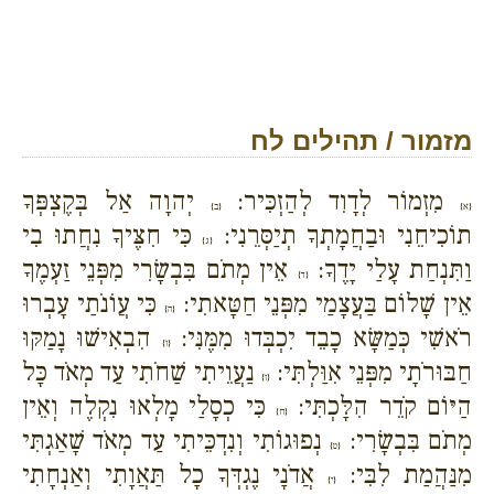
מזמור / תהילים לח
מִזְמוֹר לְדָוִד לְהַזְכִּיר:
יְהוָה אַל בְּקֶצְפְּךָ
{א}
{ב}
תוֹכִיחֵנִי וּבַחֲמָתְךָ תְיַסְּרֵנִי:
כִּי חִצֶּיךָ נִחֲתוּ בִי
{ג}
וַתִּנְחַת עָלַי יָדֶךָ:
אֵין מְתֹם בִּבְשָׂרִי מִפְּנֵי זַעְמֶךָ
{ד}
אֵין שָׁלוֹם בַּעֲצָמַי מִפְּנֵי חַטָּאתִי:
כִּי עֲוֹנֹתַי עָבְרוּ
{ה}
רֹאשִׁי כְּמַשָּׂא כָבֵד יִכְבְּדוּ מִמֶּנִּי:
הִבְאִישׁוּ נָמַקּוּ
{ו}
חַבּוּרֹתָי מִפְּנֵי אִוַּלְתִּי:
נַעֲוֵיתִי שַׁחֹתִי עַד מְאֹד כָּל
{ז}
הַיּוֹם קֹדֵר הִלָּכְתִּי:
כִּי כְסָלַי מָלְאוּ נִקְלֶה וְאֵין
{ח}
מְתֹם בִּבְשָׂרִי:
נְפוּגוֹתִי וְנִדְכֵּיתִי עַד מְאֹד שָׁאַגְתִּי
{ט}
מִנַּהֲמַת לִבִּי:
אֲדֹנָי נֶגְדְּךָ כָל תַּאֲוָתִי וְאַנְחָתִי
{י}