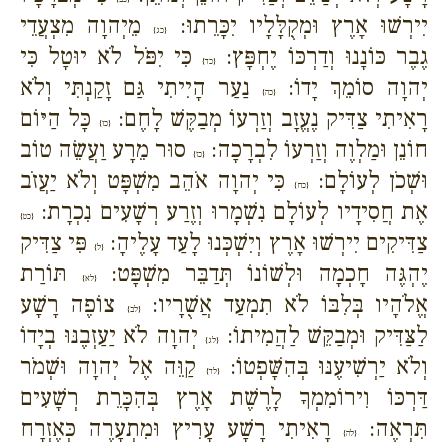
יִירְשׁוּ אָרֶץ וּמְקֻלָּלָיו יִכָּרֵתוּ:
מֵיְהוָה מִצְעֲדֵי
{כג}
גֶבֶר כּוֹנָנוּ וְדַרְכּוֹ יֶחְפָּץ:
כִּי יִפֹּל לֹא יוּטָל כִּי
{כד}
יְהוָה סוֹמֵךְ יָדוֹ:
נַעַר הָיִיתִי גַּם זָקַנְתִּי וְלֹא
{כה}
רָאִיתִי צַדִּיק נֶעֱזָב וְזַרְעוֹ מְבַקֶּשׁ לָחֶם:
כָּל הַיּוֹם
{כו}
חוֹנֵן וּמַלְוֶה וְזַרְעוֹ לִבְרָכָה:
סוּר מֵרָע וַעֲשֵׂה טוֹב
{כז}
וּשְׁכֹן לְעוֹלָם:
כִּי יְהוָה אֹהֵב מִשְׁפָּט וְלֹא יַעֲזֹב
{כח}
אֶת חֲסִידָיו לְעוֹלָם נִשְׁמָרוּ וְזֶרַע רְשָׁעִים נִכְרָת:
{כט}
צַדִּיקִים יִירְשׁוּ אָרֶץ וְיִשְׁכְּנוּ לָעַד עָלֶיהָ:
פִּי צַדִּיק
{ל}
יֶהְגֶּה חָכְמָה וּלְשׁוֹנוֹ תְּדַבֵּר מִשְׁפָּט:
תּוֹרַת
{לא}
אֱלֹהָיו בְּלִבּוֹ לֹא תִמְעַד אֲשֻׁרָיו:
צוֹפֶה רָשָׁע
{לב}
לַצַּדִּיק וּמְבַקֵּשׁ לַהֲמִיתוֹ:
יְהוָה לֹא יַעַזְבֶנּוּ בְיָדוֹ
{לג}
וְלֹא יַרְשִׁיעֶנּוּ בְּהִשָּׁפְטוֹ:
קַוֵּה אֶל יְהוָה וּשְׁמֹר
{לד}
דַּרְכּוֹ וִירוֹמִמְךָ לָרֶשֶׁת אָרֶץ בְּהִכָּרֵת רְשָׁעִים
תִּרְאֶה:
רָאִיתִי רָשָׁע עָרִיץ וּמִתְעָרֶה כְּאֶזְרָח
{לה}