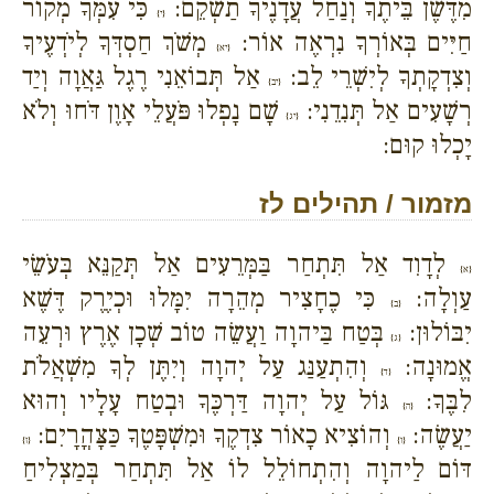
מִדֶּשֶׁן בֵּיתֶךָ וְנַחַל עֲדָנֶיךָ תַשְׁקֵם:
כִּי עִמְּךָ מְקוֹר
{י}
חַיִּים בְּאוֹרְךָ נִרְאֶה אוֹר:
מְשֹׁךְ חַסְדְּךָ לְיֹדְעֶיךָ
{יא}
וְצִדְקָתְךָ לְיִשְׁרֵי לֵב:
אַל תְּבוֹאֵנִי רֶגֶל גַּאֲוָה וְיַד
{יב}
רְשָׁעִים אַל תְּנִדֵנִי:
שָׁם נָפְלוּ פֹּעֲלֵי אָוֶן דֹּחוּ וְלֹא
{יג}
יָכְלוּ קוּם:
מזמור / תהילים לז
לְדָוִד אַל תִּתְחַר בַּמְּרֵעִים אַל תְּקַנֵּא בְּעֹשֵׂי
{א}
עַוְלָה:
כִּי כֶחָצִיר מְהֵרָה יִמָּלוּ וּכְיֶרֶק דֶּשֶׁא
{ב}
יִבּוֹלוּן:
בְּטַח בַּיהוָה וַעֲשֵׂה טוֹב שְׁכָן אֶרֶץ וּרְעֵה
{ג}
אֱמוּנָה:
וְהִתְעַנַּג עַל יְהוָה וְיִתֶּן לְךָ מִשְׁאֲלֹת
{ד}
לִבֶּךָ:
גּוֹל עַל יְהוָה דַּרְכֶּךָ וּבְטַח עָלָיו וְהוּא
{ה}
יַעֲשֶׂה:
וְהוֹצִיא כָאוֹר צִדְקֶךָ וּמִשְׁפָּטֶךָ כַּצָּהֳרָיִם:
{ו}
{ז}
דּוֹם לַיהוָה וְהִתְחוֹלֵל לוֹ אַל תִּתְחַר בְּמַצְלִיחַ