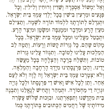
וְאַל יִמְשוֹל אַסְכְּרָה וְשֵׁדִין וְרוּחִין וְלִילִין, וְכָל
פְּגָעִים וּמַרְעִין בִּישִׁין בְּכָל יַלְדֵי עַמְךָ בֵּית יִשְׂרָאֵל,
וּתְגַדְלֵם לְתוֹרָתֶךָ לִלְמוֹד תוֹרָה לִשְׁמָה, וְתַצִילֵם
מִעַיִן הָרָע וּמִדֶבֶר וּמִמָגֵפָה וּמִשָׂטָן וּמִיֵצֶר הָרָע.
וּתְבַטֵל מֵעָלֵינוּ וּמִכָּל עַמְךָ בֵּית יִשְׂרָאֵל, בְּכָל
מָקוֹם שֶהֵם, כָּל גְזֵרוֹת קָשוֹת וְרָעוֹת, וְתַטֶה לֵב
הַמַלְכוּת עָלֵינוּ לְטוֹבָה. וְתִגְזוֹר עָלֵינוּ גְזֵרוֹת
טוֹבוֹת, וְתִשְׁלַח בְּרָכָה וְהַצְלָחָה בְּכָל מַעֲשֵׂה
יָדֵינוּ, וְהָכֵן פַּרְנָסָתֵינוּ מִיָדְךָ הָרְחָבָה וְהַמְלֵאָה,
וְלֹא יִצְטָרְכוּ עַמְךָ בֵּית יִשְׂרָאֵל זֶה לָזֶה וְלֹא לְעַם
אַחֵר, וְתֵן לְכָל אִישׁ וָאִישׁ דֵי פַּרְנָסָתוֹ וּלְכָל גְוִיָה
וּגְוִיָה דֵי מַחְסוֹרָה. וּתְמַהֵר וְתָחִישׁ לְגָאֳלֵנוּ וְתִבְנֶה
בֵּית מִקְדָשֵׁנוּ וְתִפְאַרְתֵנוּ. וּבִזְכוּת שְׁלוֹשׁ עֶשְׂרֵה
מִידוֹתֶיךָ שֶׁל רַחֲמִים הַכְּתוּבִים בְּתוֹרָתֶךָ כְּמוֹ