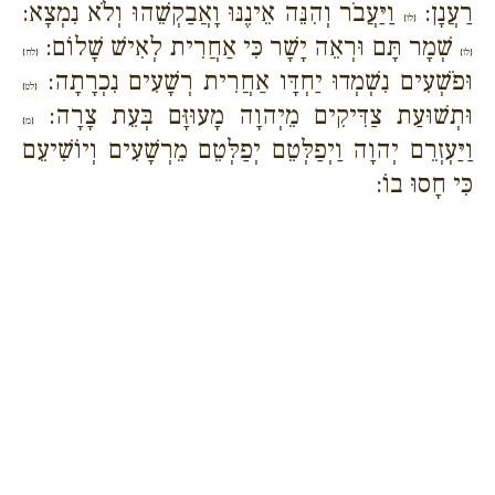
רַעֲנָן:
וַיַּעֲבֹר וְהִנֵּה אֵינֶנּוּ וָאֲבַקְשֵׁהוּ וְלֹא נִמְצָא:
{לו}
שְׁמָר תָּם וּרְאֵה יָשָׁר כִּי אַחֲרִית לְאִישׁ שָׁלוֹם:
{לז}
{לח}
וּפֹשְׁעִים נִשְׁמְדוּ יַחְדָּו אַחֲרִית רְשָׁעִים נִכְרָתָה:
{לט}
וּתְשׁוּעַת צַדִּיקִים מֵיְהוָה מָעוּזָּם בְּעֵת צָרָה:
{מ}
וַיַּעְזְרֵם יְהוָה וַיְפַלְּטֵם יְפַלְּטֵם מֵרְשָׁעִים וְיוֹשִׁיעֵם
כִּי חָסוּ בוֹ: