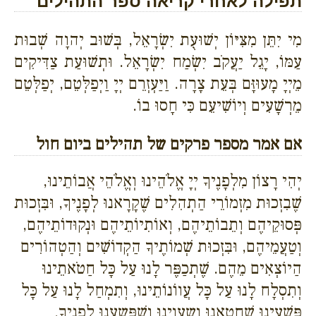
תפילה לאחרי קריאה ספר התהילים
מִי יִתֵּן מִצִּיּוֹן יְשׁוּעֻת יִשְׂרָאֵל, בְּשׁוּב יְהוָה שְׁבוּת
עַמּוֹ, יָגֵל יַעֲקֹב יִשְׂמַח יִשְׂרָאֵל. וּתְשׁוּעַת צַדִּיקִים
מֵיְיָ מָעוּזָּם בְּעֵת צָרָה. וַיַּעְזְרֵם יְיָ וַיְפַלְּטֵם, יְפַלְּטֵם
מֵרְשָׁעִים וְיוֹשִׁיעֵם כִּי חָסוּ בוֹ.
אם אמר מספר פרקים של תהילים ביום חול
יְהִי רָצוֹן מִלְפָנֶיךָ יְיָ אֱלֹהֵינוּ וְאֱלֹהֵי אֲבוֹתֵינוּ,
שֶׁבִזְכוּת מִזְמוֹרֵי הַתְהִלִים שֶׁקָרָאנוּ לְפָנֶיךָ, וּבִּזְכוּת
פְּסוּקֵיהֶם וְתֵבוֹתֵיהֶם, וְאוֹתִיוֹתֵיהֶם וּנְקוּדוֹתֵיהֶם,
וְטַעֲמֵיהֶם, וּבִּזְכוּת שְׁמוֹתֶיךָ הַקְדוֹשִׁים וְהַטְהוֹרִים
הַיוֹצְאִים מֵהֶם. שֶׁתְכַפֶּר לָנוּ עַל כָּל חַטֹאתֵינוּ
וְתִסְלָח לָנוּ עַל כָּל עֲווֹנוֹתֵינוּ, וְתִמְחַל לָנוּ עַל כָּל
פְּשָׁעֵינוּ שֶׁחָטָאנוּ וְשֶעָוִינוּ וְשֶׁפָּשַעְנוּ לְפָנֶיךָ.