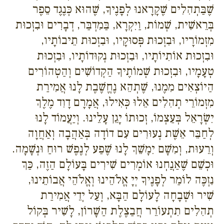
שֶׁבַּתְהִלִים שֶׁקָרָאנוּ לְפָנֶיךָ, שֶׁהוּא כְּנֶגֶד סֵפֶר
בְּרֵאשִׁית, שְׁמוֹת, וַיִקְרָא, בַּמִדְבַּר, דְבָרִים וּבִזְכוּת
מִזְמוֹרָיו, וּבִזְכוּת פְּסוּקָיו, וּבִזְכוּת תֵיבוֹתָיו,
וּבִזְכוּת אוֹתִיוֹתָיו, וּבִזְכוּת נְקוּדוֹתָיו, וּבִזְכוּת
טְעָמָיו, וּבִזְכוּת שְׁמוֹתֶיךָ הַקְדוֹשִׁים וְהַטְהוֹרִים
הַיוֹצְאִים מִמֶנוּ, שֶׁתְהֵא נֶחֱשֶׁבֶת לָנוּ אֲמִירַת
מִזְמוֹרֵי תְהִלִים אֵלוּ כְּאִילוּ, אֲמָרָם דָוִד מֶלֶךְ
יִשְׂרָאֵל בְּעַצְמוֹ, זְכוּתוֹ יָגֵן עָלֵינוּ. וְיַעֲמוֹד לָנוּ
לְחַבֵּר אֵשֶׁת נְעוּרִים עִם דוֹדָה בְּאַהֲבָה וְאַחֲוָה
וְרֵעוּת, וְמִשָׁם יִמָשֵׁךְ לָנוּ שֶׁפַע לְנֶפֶשׁ רוּחַ וּנְשָׁמָה.
וּכְשֵׁם שֶׁאַנֲחְנוּ אוֹמְרִים שִׁירִים בָּעוֹלָם הַזֶה, כַּךְ
נִזְכֶּה לוֹמַר לְפָנֶיךָ יְיָ אֱלֹהֵינוּ וְאֱלֹהֵי אֲבוֹתֵינוּ,
שִׁיר וּשְׁבָחָה לָעוֹלָם הַבָּא, וְעַל יְדֵי אֲמִירַת
תְהִלִים תִתְעוֹרֵר חֲבַצֶלֶת הַשָׁרוֹן, לָשִׁיר בְּקוֹל