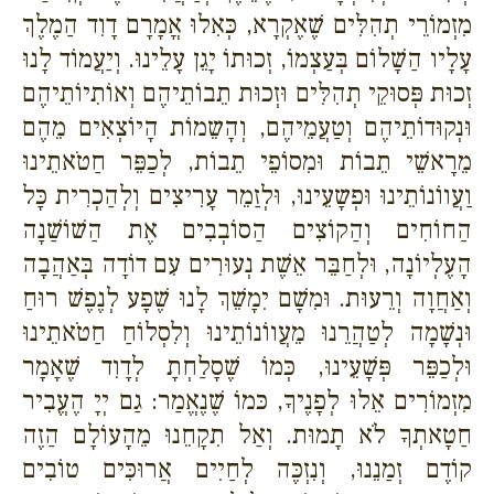
מִזְמוֹרֵי תְהִלִּים שֶׁאֶקְרָא, כְּאִלוּ אֳמָרָם דָוִד הַמֶלֶךְ
עָלָיו הַשָׁלוֹם בְּעַצְמוֹ, זְכוּתוֹ יָגֵן עָלֵינוּ. וְיַעֲמוֹד לָנוּ
זְכוּת פְּסוּקֵי תְהִלִּים וּזְכוּת תֵבוֹתֵיהֶם וְאוֹתִיוֹתֵיהֶם
וּנְקוּדוֹתֵיהֶם וְטַעֲמֵיהֶם, וְהָשֵמוֹת הָיוֹצְאִים מֵהֶם
מֵרָאשֵׁי תֵבוֹת וּמִסוֹפֵי תֵבוֹת, לְכַפֵּר חַטֹאתֵינוּ
וַעֲווֹנוֹתֵינוּ וּפְשָעֵינוּ, וּלְזַמֵר עָרִיצִים וְלְהַכְרִית כָּל
הַחוֹחִים וְהַקוֹצִים הַסוֹבְבִים אֶת הַשׁוֹשַׁנָה
הָעֶלְיוֹנָה, וּלְחַבֵּר אֵשֶׁת נְעוּרִים עִם דוֹדָה בְּאַהֲבָה
וְאַחֲוָה וְרֵעוּת. וּמִשָׁם יִמָשֵׁךְ לָנוּ שֶׁפָע לְנֶפֶשׁ רוּחַ
וּנְשָׁמָה לְטַהֲרֵנוּ מֵעֲווֹנוֹתֵינוּ וְלִסְלוֹחַ חַטֹאתֵינוּ
וּלְכַפֵּר פְּשָׁעֵינוּ, כְּמוֹ שֶׁסָלַחְתָ לְדָוִד שֶׁאָמָר
מִזְמוֹרִים אֵלוּ לְפָנֶיךָ, כּמוֹ שֶׁנֶאֱמַר: גַם יְיָ הֶעֱבִיר
חַטָאתְךָ לֹא תָמוּת. וְאַל תִקָחֵנוּ מֵהָעוֹלָם הַזֶה
קוֹדֶם זְמַנֵנוּ, וְנִזְכֶּה לְחַיִים אֲרוּכִּים טוֹבִים