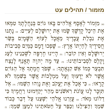
מזמור / תהילים עט
מִזְמוֹר לְאָסָף אֱלֹהִים בָּאוּ גוֹיִם בְּנַחֲלָתֶךָ טִמְּאוּ
{א}
אֶת הֵיכַל קָדְשֶׁךָ שָׂמוּ אֶת יְרוּשָׁלִַם לְעִיִּים:
נָתְנוּ
{ב}
אֶת נִבְלַת עֲבָדֶיךָ מַאֲכָל לְעוֹף הַשָּׁמָיִם בְּשַׂר
חֲסִידֶיךָ לְחַיְתוֹ אָרֶץ:
שָׁפְכוּ דָמָם כַּמַּיִם סְבִיבוֹת
{ג}
יְרוּשָׁלִָם וְאֵין קוֹבֵר:
הָיִינוּ חֶרְפָּה לִשְׁכֵנֵינוּ לַעַג
{ד}
וָקֶלֶס לִסְבִיבוֹתֵינוּ:
עַד מָה יְהוָה תֶּאֱנַף לָנֶצַח
{ה}
תִּבְעַר כְּמוֹ אֵשׁ קִנְאָתֶךָ:
שְׁפֹךְ חֲמָתְךָ אֶל הַגּוֹיִם
{ו}
אֲשֶׁר לֹא יְדָעוּךָ וְעַל מַמְלָכוֹת אֲשֶׁר בְּשִׁמְךָ לֹא
קָרָאוּ:
כִּי אָכַל אֶת יַעֲקֹב וְאֶת נָוֵהוּ הֵשַׁמּוּ:
אַל
{ז}
{ח}
תִּזְכָּר לָנוּ עֲוֹנֹת רִאשֹׁנִים מַהֵר יְקַדְּמוּנוּ רַחֲמֶיךָ כִּי
דַלּוֹנוּ מְאֹד:
עָזְרֵנוּ אֱלֹהֵי יִשְׁעֵנוּ עַל דְּבַר כְּבוֹד
{ט}
שְׁמֶךָ וְהַצִּילֵנוּ וְכַפֵּר עַל חַטֹּאתֵינוּ לְמַעַן שְׁמֶךָ:
{י}