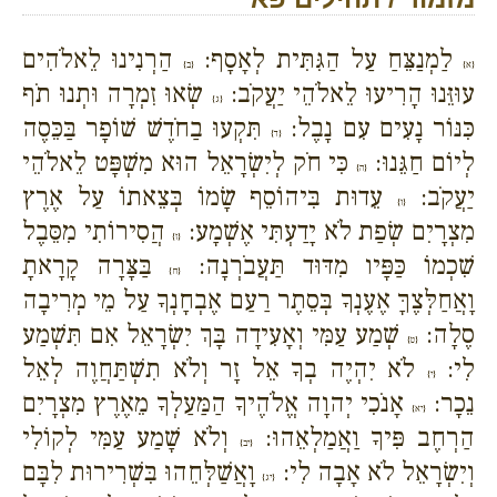
לַמְנַצֵּחַ עַל הַגִּתִּית לְאָסָף:
הַרְנִינוּ לֵאלֹהִים
{א}
{ב}
עוּזֵּנוּ הָרִיעוּ לֵאלֹהֵי יַעֲקֹב:
שְׂאוּ זִמְרָה וּתְנוּ תֹף
{ג}
כִּנּוֹר נָעִים עִם נָבֶל:
תִּקְעוּ בַחֹדֶשׁ שׁוֹפָר בַּכֵּסֶה
{ד}
לְיוֹם חַגֵּנוּ:
כִּי חֹק לְיִשְׂרָאֵל הוּא מִשְׁפָּט לֵאלֹהֵי
{ה}
יַעֲקֹב:
עֵדוּת בִּיהוֹסֵף שָׂמוֹ בְּצֵאתוֹ עַל אֶרֶץ
{ו}
מִצְרָיִם שְׂפַת לֹא יָדַעְתִּי אֶשְׁמָע:
הֲסִירוֹתִי מִסֵּבֶל
{ז}
שִׁכְמוֹ כַּפָּיו מִדּוּד תַּעֲבֹרְנָה:
בַּצָּרָה קָרָאתָ
{ח}
וָאֲחַלְּצֶךָּ אֶעֶנְךָ בְּסֵתֶר רַעַם אֶבְחָנְךָ עַל מֵי מְרִיבָה
סֶלָה:
שְׁמַע עַמִּי וְאָעִידָה בָּךְ יִשְׂרָאֵל אִם תִּשְׁמַע
{ט}
לִי:
לֹא יִהְיֶה בְךָ אֵל זָר וְלֹא תִשְׁתַּחֲוֶה לְאֵל
{י}
נֵכָר:
אָנֹכִי יְהוָה אֱלֹהֶיךָ הַמַּעַלְךָ מֵאֶרֶץ מִצְרָיִם
{יא}
הַרְחֶב פִּיךָ וַאֲמַלְאֵהוּ:
וְלֹא שָׁמַע עַמִּי לְקוֹלִי
{יב}
וְיִשְׂרָאֵל לֹא אָבָה לִי:
וָאֲשַׁלְּחֵהוּ בִּשְׁרִירוּת לִבָּם
{יג}