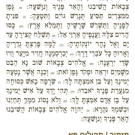
צְבָאוֹת הֲשִׁיבֵנוּ וְהָאֵר פָּנֶיךָ וְנִוָּשֵׁעָה:
גֶּפֶן
{ט}
מִמִּצְרַיִם תַּסִּיעַ תְּגָרֵשׁ גּוֹיִם וַתִּטָּעֶהָ:
פִּנִּיתָ
{י}
לְפָנֶיהָ וַתַּשְׁרֵשׁ שָׁרָשֶׁיהָ וַתְּמַלֵּא אָרֶץ:
כָּסּוּ
{יא}
הָרִים צִלָּהּ וַעֲנָפֶיהָ אַרְזֵי אֵל:
תְּשַׁלַּח קְצִירֶהָ עַד
{יב}
יָם וְאֶל נָהָר יוֹנְקוֹתֶיהָ:
לָמָּה פָּרַצְתָּ גְדֵרֶיהָ
{יג}
וְאָרוּהָ כָּל עֹבְרֵי דָרֶךְ:
יְכַרְסְמֶנָּה חֲזִיר מִיָּעַר וְזִיז
{יד}
שָׂדַי יִרְעֶנָּה:
אֱלֹהִים צְבָאוֹת שׁוּב נָא הַבֵּט
{טו}
מִשָּׁמַיִם וּרְאֵה וּפְקֹד גֶּפֶן זֹאת:
וְכַנָּה אֲשֶׁר נָטְעָה
{טז}
יְמִינֶךָ וְעַל בֵּן אִמַּצְתָּה לָּךְ:
שְׂרֻפָה בָאֵשׁ כְּסוּחָה
{יז}
מִגַּעֲרַת פָּנֶיךָ יֹאבֵדוּ:
תְּהִי יָדְךָ עַל אִישׁ יְמִינֶךָ
{יח}
עַל בֶּן אָדָם אִמַּצְתָּ לָּךְ:
וְלֹא נָסוֹג מִמֶּךָּ תְּחַיֵּנוּ
{יט}
וּבְשִׁמְךָ נִקְרָא:
יְהוָה אֱלֹהִים צְבָאוֹת הֲשִׁיבֵנוּ
{כ}
הָאֵר פָּנֶיךָ וְנִוָּשֵׁעָה:
מזמור / תהילים פא