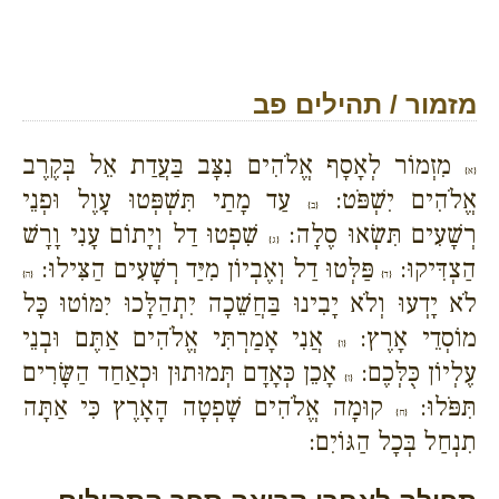
מזמור / תהילים פב
מִזְמוֹר לְאָסָף אֱלֹהִים נִצָּב בַּעֲדַת אֵל בְּקֶרֶב
{א}
אֱלֹהִים יִשְׁפֹּט:
עַד מָתַי תִּשְׁפְּטוּ עָוֶל וּפְנֵי
{ב}
רְשָׁעִים תִּשְׂאוּ סֶלָה:
שִׁפְטוּ דַל וְיָתוֹם עָנִי וָרָשׁ
{ג}
הַצְדִּיקוּ:
פַּלְּטוּ דַל וְאֶבְיוֹן מִיַּד רְשָׁעִים הַצִּילוּ:
{ד}
{ה}
לֹא יָדְעוּ וְלֹא יָבִינוּ בַּחֲשֵׁכָה יִתְהַלָּכוּ יִמּוֹטוּ כָּל
מוֹסְדֵי אָרֶץ:
אֲנִי אָמַרְתִּי אֱלֹהִים אַתֶּם וּבְנֵי
{ו}
עֶלְיוֹן כֻּלְּכֶם:
אָכֵן כְּאָדָם תְּמוּתוּן וּכְאַחַד הַשָּׂרִים
{ז}
תִּפֹּלוּ:
קוּמָה אֱלֹהִים שָׁפְטָה הָאָרֶץ כִּי אַתָּה
{ח}
תִנְחַל בְּכָל הַגּוֹיִם: