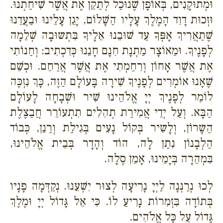
וּמְתוּקָנִים, בְּאוֹפָן שֶׁנוּכַל לְתַקֵן אֶת אֲשֶׁר שִׁיחַתְנוּ.
וּזְכוּת דָוִד הָמֶלֶךְ עָלָיו הַשָׁלוֹם, יָגֵן עָלֵינוּ וּבַעֲדֵנוּ
שֶׁתַאֲרִיךְ אָפְּךָ עַד שׁוּבֵנוּ אֵלָיךָ בִּתְשוּבָה שְׁלֵמָה
לְפָנֶיךָ. וּמֵאוֹצָר מַתְנָת חִנָם חָנֵנוּ כְּדִכְתִיב: וְחַנוֹתִי
אֶת אֲשֶׁר אָחוֹן וְרִחַמְתִי אֶת אֲשֶׁר אֲרַחֵם. וּכְשֵׁם
שֶׁאָנוּ אוֹמְרִים לְפָנֶיךָ שִׁירָה בָּעוֹלָם הַזֶה, כָּךְ נִזְכֶּה
לוֹמַר לְפָנֶיךְ יְיָ אֱלֹהֵינוּ שִׁיר וּשְׁבָחָה לָעוֹלָם
הַבָּא. וְעַל יְדֵי אֲמִירַת תְהִלִים תִתְעוֹרֵר חֲבַצֶלֶת
הַשָרוֹן, וְלָשִיר בְּקוֹל נָעִים בְּגִילַת וְרַנֵן, כְּבוֹד
הַלְבָנוֹן נִתַן לָה, הוֹד וְהָדָר בְּבֵית אֱלֹהֵינוּ,
בִּמְהֵרָה בְּיָמֵינוּ, אָמֵן סֶלָה.
לְכוּ נְרַנְּנָה לַיְיָ נָרִיעָה לְצוּר יִשְׁעֵנוּ. נְקַדְּמָה פָנָיו
בְּתוֹדָה בִּזְמִרוֹת נָרִיעַ לוֹ. כִּי אֵל גָּדוֹל יְיָ וּמֶלֶךְ
גָּדוֹל עַל כָּל אֱלֹהִים.