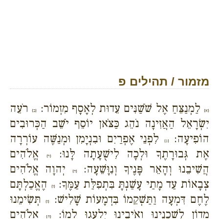
מזמור / תהילים פ
לַמְנַצֵּחַ אֶל שֹׁשַׁנִּים עֵדוּת לְאָסָף מִזְמוֹר:
רֹעֵה
{א}
{ב}
יִשְׂרָאֵל הַאֲזִינָה נֹהֵג כַּצֹּאן יוֹסֵף יֹשֵׁב הַכְּרוּבִים
הוֹפִיעָה:
לִפְנֵי אֶפְרַיִם וּבִנְיָמִן וּמְנַשֶּׁה עוֹרְרָה
{ג}
אֶת גְּבוּרָתֶךָ וּלְכָה לִישֻׁעָתָה לָּנוּ:
אֱלֹהִים
{ד}
הֲשִׁיבֵנוּ וְהָאֵר פָּנֶיךָ וְנִוָּשֵׁעָה:
יְהוָה אֱלֹהִים
{ה}
צְבָאוֹת עַד מָתַי עָשַׁנְתָּ בִּתְפִלַּת עַמֶּךָ:
הֶאֱכַלְתָּם
{ו}
לֶחֶם דִּמְעָה וַתַּשְׁקֵמוֹ בִּדְמָעוֹת שָׁלִישׁ:
תְּשִׂימֵנוּ
{ז}
מָדוֹן לִשְׁכֵנֵינוּ וְאֹיְבֵינוּ יִלְעֲגוּ לָמוֹ:
אֱלֹהִים
{ח}