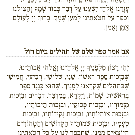
עָזְרֵנוּ אֱלֹהֵי יִשְׁעֵנוּ עַל דְבַר כְּבוֹד שְׁמֶךָ וְהַצִילֵנוּ
וְכַפֵּר עַל חַטֹאתֵינוּ לְמַעַן שְׁמֶךָ. בָּרוּךְ יְיָ לְעוֹלָם
אָמֵן וְאָמֵן.
אם אמר ספר שלם של תהילים ביום חול
יְהִי רָצוֹן מִלְפָנֶיךָ יְיָ אֱלֹהֵינוּ וְאֱלֹהֵי אֲבוֹתֵינוּ,
שֶׁבִזְכוּת סֵפֶר רִאשׁוֹן, שֵׁנִי, שְׁלִישִׁי, רְבִיעִי, חֲמִישִׁי
שֶׁבַּתְהִלִים שֶׁקָרָאנוּ לְפָנֶיךָ, שֶׁהוּא כְּנֶגֶד סֵפֶר
בְּרֵאשִׁית, שְׁמוֹת, וַיִקְרָא, בַּמִדְבַּר, דְבָרִים וּבִזְכוּת
מִזְמוֹרָיו, וּבִזְכוּת פְּסוּקָיו, וּבִזְכוּת תֵיבוֹתָיו,
וּבִזְכוּת אוֹתִיוֹתָיו, וּבִזְכוּת נְקוּדוֹתָיו, וּבִזְכוּת
טְעָמָיו, וּבִזְכוּת שְׁמוֹתֶיךָ הַקְדוֹשִׁים וְהַטְהוֹרִים
הַיוֹצְאִים מִמֶנוּ, שֶׁתְכַפֶּר לָנוּ עַל כָּל חַטֹאתֵינוּ