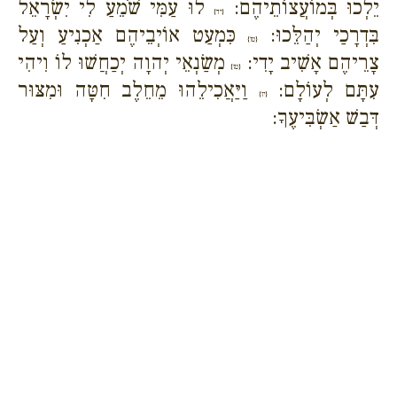
יֵלְכוּ בְּמוֹעֲצוֹתֵיהֶם:
לוּ עַמִּי שֹׁמֵעַ לִי יִשְׂרָאֵל
{יד}
בִּדְרָכַי יְהַלֵּכוּ:
כִּמְעַט אוֹיְבֵיהֶם אַכְנִיעַ וְעַל
{טו}
צָרֵיהֶם אָשִׁיב יָדִי:
מְשַׂנְאֵי יְהוָה יְכַחֲשׁוּ לוֹ וִיהִי
{טז}
עִתָּם לְעוֹלָם:
וַיַּאֲכִילֵהוּ מֵחֵלֶב חִטָּה וּמִצּוּר
{יז}
דְּבַשׁ אַשְׂבִּיעֶךָ: