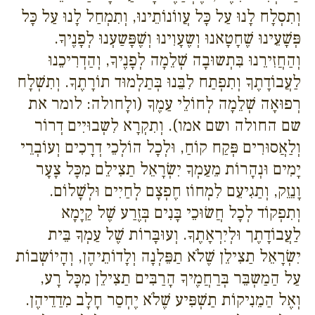
וְתִסְלָח לָנוּ עַל כָּל עֲווֹנוֹתֵינוּ, וְתִמְחַל לָנוּ עַל כָּל
פְּשָׁעֵינוּ שֶׁחָטָאנוּ וְשֶעָוִינוּ וְשֶׁפָּשַעְנוּ לְפָנֶיךָ.
וְהַחֲזִירֵנוּ בִּתְשוּבָה שְׁלֵמָה לְפָנֶיךָ, וְהַדְרִיכֵנוּ
לַעֲבוֹדָתֶךָ וְתִפְתַח לִבֵּנוּ בְּתַלְמוּד תוֹרָתֶךָ. וְתִשְׁלָח
רְפוּאָה שְׁלֵמָה לְחוֹלֵי עַמֶךָ (ולָחולה: לומר את
שם החולה ושם אמו). וְתִקְרָא לִשְבוּיִים דְרוֹר
וְלַאֲסוּרִים פְּקַח קוֹחַ, וּלְכָל הוֹלְכֵי דְרָכִים וְעוֹבְרֵי
יָמִים וּנְהָרוֹת מֵעַמְךָ יִשְׂרָאֵל תַצִילֵם מִכָּל צָעָר
וָנֵזֵק, וְתַגִיעֵם לִמְחוֹז חֶפְצָם לְחַיִים וּלְשָׁלוֹם.
וְתִפְקוֹד לְכָל חֲשׂוּכֵי בָּנִים בְּזֶרַע שֶׁל קַיָמָא
לַעֲבוֹדָתֶך וּלְיִרְאָתֶךָ. וְעוּבָּרוֹת שֶׁל עַמְךָ בֵּית
יִשְׂרָאֵל תַצִילֵן שֶׁלֹא תַפֵּלְנָה וְלָדוֹתֵיהֶן, וְהָיוֹשְבוֹת
עַל הַמַשְבֵּר בְּרַחֲמֶיךָ הָרַבִּים תַצִילֵן מִכָּל רָע,
וְאֶל הַמֵנִיקוֹת תַשְׁפִּיע שֶׁלֹא יֶחְסַר חָלָב מִדַדֵיהֶן.