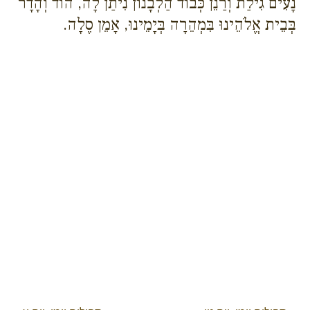
נָעִים גִילַת וְרַנֵן כְּבוֹד הַלְבָנוֹן נִיתַן לָה, הוֹד וְהָדָר
בְּבֵית אֱלֹהֵינוּ בִּמְהֵרָה בְּיָמֵינוּ, אָמֵן סֶלָה.