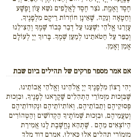
חֶסֶד וֶאֶמֱת, נֹצֵר חֶסֶד לָאֲלָפִים נֹשֵא עָוֹן וָפֶשָׁע
וְחַטָאָה וְנַקֵה, שֶׁאֵינָן חוֹזְרוֹת רֵיקָם מִלְפָנֶיךָ,
עָזְרֵנוּ אֱלֹהֵי יִשְׁעֵנוּ עַל דְבַר כְּבוֹד שְׁמֶךָ וְהַצִילֵנוּ
וְכַפֵּר עַל חַטֹאתֵינוּ לְמַעַן שְׁמֶךָ. בָּרוּךְ יְיָ לְעוֹלָם
אָמֵן וְאָמֵן.
אם אמר מספר פרקים של תהילים ביום שבת
יְהִי רָצוֹן מִלְפָנֶיךָ יְיָ אֱלֹהֵינוּ וְאֱלֹהֵי אֲבוֹתֵינוּ,
שֶׁבִּזְכוּת מִזְמוֹרֵי הַתְהִלִים שֶׁקָרָאנוּ לְפָנֶיךָ, וּבִזְכוּת
פְּסוּקֵיהֶם וְתֵבוֹתֵיהֶם, וְאוֹתִיוֹתֵיהֶם וּנְקוּדוֹתֵיהֶם
וְטַעֲמֵיהֶם, וּבִזְכוּת שְׁמוֹתֶיךָ הַקְדוֹשִׁים וְהַטְהוֹרִים
הַיוֹצְאִים מֵהֶם . שֶׁתְהֵא נֶחֱשֶׁבֶת לָנוּ אֲמִירַת
מִזְמוֹרֵי תְהִלִים אֵלוּ כְּאִילוּ, אֲמָרָם דָוִד מֶלֶךְ