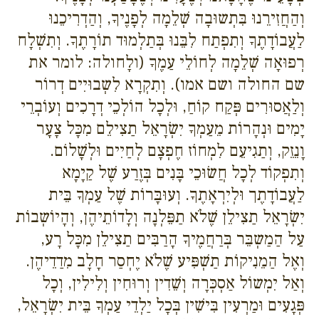
וְהַחֲזִירֵנוּ בִּתְשוּבָה שְׁלֵמָה לְפָנֶיךָ, וְהַדְרִיכֵנוּ
לַעֲבוֹדָתֶךָ וְתִפְתַח לִבֵּנוּ בְּתַלְמוּד תוֹרָתֶךָ. וְתִשְׁלָח
רְפוּאָה שְׁלֵמָה לְחוֹלֵי עַמֶךָ (ולָחולה: לומר את
שם החולה ושם אמו). וְתִקְרָא לִשְבוּיִים דְרוֹר
וְלַאֲסוּרִים פְּקַח קוֹחַ, וּלְכָל הוֹלְכֵי דְרָכִים וְעוֹבְרֵי
יָמִים וּנְהָרוֹת מֵעַמְךָ יִשְׂרָאֵל תַצִילֵם מִכָּל צָעָר
וָנֵזֵק, וְתַגִיעֵם לִמְחוֹז חֶפְצָם לְחַיִים וּלְשָׁלוֹם.
וְתִפְקוֹד לְכָל חֲשׂוּכֵי בָּנִים בְּזֶרַע שֶׁל קַיָמָא
לַעֲבוֹדָתֶך וּלְיִרְאָתֶךָ. וְעוּבָּרוֹת שֶׁל עַמְךָ בֵּית
יִשְׂרָאֵל תַצִילֵן שֶׁלֹא תַפֵּלְנָה וְלָדוֹתֵיהֶן, וְהָיוֹשְבוֹת
עַל הַמַשְבֵּר בְּרַחֲמֶיךָ הָרַבִּים תַצִילֵן מִכָּל רָע,
וְאֶל הַמֵנִיקוֹת תַשְׁפִּיע שֶׁלֹא יֶחְסַר חָלָב מִדַדֵיהֶן.
וְאַל יִמְשוֹל אַסְכְּרָה וְשֵׁדִין וְרוּחִין וְלִילִין, וְכָל
פְּגָעִים וּמַרְעִין בִּישִׁין בְּכָל יַלְדֵי עַמְךָ בֵּית יִשְׂרָאֵל,