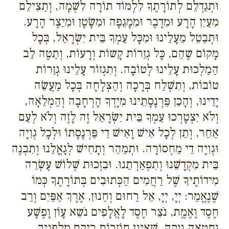
וּתְגַדְלֵם לְתוֹרָתֶךָ לִלְמוֹד תוֹרָה לִשְׁמָה, וְתַצִילֵם
מִעַיִן הָרָע וּמִדֶבֶר וּמִמָגֵפָה וּמִשָׂטָן וּמִיֵצֶר הָרָע.
וּתְבַטֵל מֵעָלֵינוּ וּמִכָּל עַמְךָ בֵּית יִשְׂרָאֵל, בְּכָל
מָקוֹם שֶהֵם, כָּל גְזֵרוֹת קָשוֹת וְרָעוֹת, וְתַטֶה לֵב
הַמַלְכוּת עָלֵינוּ לְטוֹבָה. וְתִגְזוֹר עָלֵינוּ גְזֵרוֹת
טוֹבוֹת, וְתִשְׁלַח בְּרָכָה וְהַצְלָחָה בְּכָל מַעֲשֵׂה
יָדֵינוּ, וְהָכֵן פַּרְנָסָתֵינוּ מִיָדְךָ הָרְחָבָה וְהַמְלֵאָה,
וְלֹא יִצְטָרְכוּ עַמְךָ בֵּית יִשְׂרָאֵל זֶה לָזֶה וְלֹא לְעַם
אַחֵר, וְתֵן לְכָל אִישׁ וָאִישׁ דֵי פַּרְנָסָתוֹ וּלְכָל גְוִיָה
וּגְוִיָה דֵי מַחְסוֹרָה. וּתְמַהֵר וְתָחִישׁ לְגָאֳלֵנוּ וְתִבְנֶה
בֵּית מִקְדָשֵׁנוּ וְתִפְאַרְתֵנוּ. וּבִזְכוּת שְׁלוֹשׁ עֶשְׂרֵה
מִידוֹתֶיךָ שֶׁל רַחֲמִים הַכְּתוּבִים בְּתוֹרָתֶךָ כְּמוֹ
שֶׁנֶאֱמַר: יְיָ, יְיָ, אֵל רַחוּם וְחַנוּן, אֶרֶךְ אַפַּיִם וְרַב
חֶסֶד וֶאֶמֱת, נֹצֵר חֶסֶד לָאֲלָפִים נֹשֵא עָוֹן וָפֶשָׁע
וְחַטָאָה וְנַקֵה, שֶׁאֵינָן חוֹזְרוֹת רֵיקָם מִלְפָנֶיךָ,