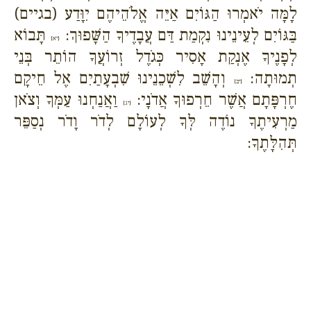
לָמָּה יֹאמְרוּ הַגּוֹיִם אַיֵּה אֱלֹהֵיהֶם יִוָּדַע (בגיים)
בַּגּוֹיִם לְעֵינֵינוּ נִקְמַת דַּם עֲבָדֶיךָ הַשָּׁפוּךְ:
תָּבוֹא
{יא}
לְפָנֶיךָ אֶנְקַת אָסִיר כְּגֹדֶל זְרוֹעֲךָ הוֹתֵר בְּנֵי
תְמוּתָה:
וְהָשֵׁב לִשְׁכֵנֵינוּ שִׁבְעָתַיִם אֶל חֵיקָם
{יב}
חֶרְפָּתָם אֲשֶׁר חֵרְפוּךָ אֲדֹנָי:
וַאֲנַחְנוּ עַמְּךָ וְצֹאן
{יג}
מַרְעִיתֶךָ נוֹדֶה לְּךָ לְעוֹלָם לְדֹר וָדֹר נְסַפֵּר
תְּהִלָּתֶךָ: