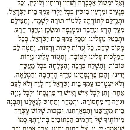
וְאַל יִמְשוֹל אַסְכְּרָה וְשֵׁדִין וְרוּחִין וְלִילִין, וְכָל
פְּגָעִים וּמַרְעִין בִּישִׁין בְּכָל יַלְדֵי עַמְךָ בֵּית יִשְׂרָאֵל,
וּתְגַדְלֵם לְתוֹרָתֶךָ לִלְמוֹד תוֹרָה לִשְׁמָה, וְתַצִילֵם
מִעַיִן הָרָע וּמִדֶבֶר וּמִמָגֵפָה וּמִשָׂטָן וּמִיֵצֶר הָרָע.
וּתְבַטֵל מֵעָלֵינוּ וּמִכָּל עַמְךָ בֵּית יִשְׂרָאֵל, בְּכָל
מָקוֹם שֶהֵם, כָּל גְזֵרוֹת קָשוֹת וְרָעוֹת, וְתַטֶה לֵב
הַמַלְכוּת עָלֵינוּ לְטוֹבָה. וְתִגְזוֹר עָלֵינוּ גְזֵרוֹת
טוֹבוֹת, וְתִשְׁלַח בְּרָכָה וְהַצְלָחָה בְּכָל מַעֲשֵׂה
יָדֵינוּ, וְהָכֵן פַּרְנָסָתֵינוּ מִיָדְךָ הָרְחָבָה וְהַמְלֵאָה,
וְלֹא יִצְטָרְכוּ עַמְךָ בֵּית יִשְׂרָאֵל זֶה לָזֶה וְלֹא לְעַם
אַחֵר, וְתֵן לְכָל אִישׁ וָאִישׁ דֵי פַּרְנָסָתוֹ וּלְכָל גְוִיָה
וּגְוִיָה דֵי מַחְסוֹרָה. וּתְמַהֵר וְתָחִישׁ לְגָאֳלֵנוּ וְתִבְנֶה
בֵּית מִקְדָשֵׁנוּ וְתִפְאַרְתֵנוּ. וּבִזְכוּת שְׁלוֹשׁ עֶשְׂרֵה
מִידוֹתֶיךָ שֶׁל רַחֲמִים הַכְּתוּבִים בְּתוֹרָתֶךָ כְּמוֹ
שֶׁנֶאֱמַר: יְיָ, יְיָ, אֵל רַחוּם וְחַנוּן, אֶרֶךְ אַפַּיִם וְרַב