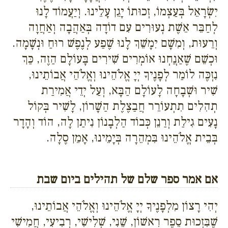
יִשְׂרָאֵל בְּעַצְמוֹ, זְכוּתוֹ יָגֵן עָלֵינוּ. וְיַעֲמוֹד לָנוּ
לְחַבֵּר אֵשֶׁת נְעוּרִים עִם דוֹדָה בְּאַהֲבָה וְאַחֲוָה
וְרֵעוּת, וְמִשָׁם יִמָשֵׁךְ לָנוּ שֶׁפַע לְנֶפֶשׁ רוּחַ וּנְשָׁמָה.
וּכְשֵׁם שֶׁאַנֲחְנוּ אוֹמְרִים שִׁירִים בָּעוֹלָם הַזֶה, כַּךְ
נִזְכֶּה לוֹמַר לְפָנֶיךָ יְיָ אֱלֹהֵינוּ וְאֱלֹהֵי אֲבוֹתֵינוּ,
שִׁיר וּשְׁבָחָה לָעוֹלָם הַבָּא, וְעַל יְדֵי אֲמִירַת
תְהִלִים תִתְעוֹרֵר חֲבַצֶלֶת הַשָׁרוֹן, לָשִׁיר בְּקוֹל
נָעִים גִילַת וְרַנֵן כְּבוֹד הַלְבָנוֹן נִיתַן לָה, הוֹד וְהָדָר
בְּבֵית אֱלֹהֵינוּ בִּמְהֵרָה בְּיָמֵינוּ, אָמֵן סֶלָה.
אם אמר ספר שלם של תהילים ביום שבת
יְהִי רָצוֹן מִלְפָנֶיךָ יְיָ אֱלֹהֵינוּ וְאֱלֹהֵי אֲבוֹתֵינוּ,
שֶׁבִּזְכוּת סֵפֶר רִאשׁוֹן, שֵׁנִי, שְׁלִישִׁי, רְבִיעִי, חֲמִישִׁי