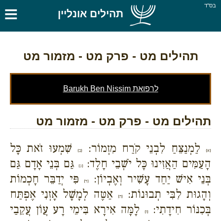
≡
בס''ד
תהילים אונליין
תהילים מט
- פרק מט - מזמור מט
לרפואת Barukh Ben Nissim
תהילים מט - פרק מט - מזמור מט
לַמְנַצֵּחַ לִבְנֵי קֹרַח מִזְמוֹר:
שִׁמְעוּ זֹאת כָּל
{א}
{ב}
הָעַמִּים הַאֲזִינוּ כָּל יֹשְׁבֵי חָלֶד:
גַּם בְּנֵי אָדָם גַּם
{ג}
בְּנֵי אִישׁ יַחַד עָשִׁיר וְאֶבְיוֹן:
פִּי יְדַבֵּר חָכְמוֹת
{ד}
וְהָגוּת לִבִּי תְבוּנוֹת:
אַטֶּה לְמָשָׁל אָזְנִי אֶפְתַּח
{ה}
בְּכִנּוֹר חִידָתִי:
לָמָּה אִירָא בִּימֵי רָע עֲוֹן עֲקֵבַי
{ו}