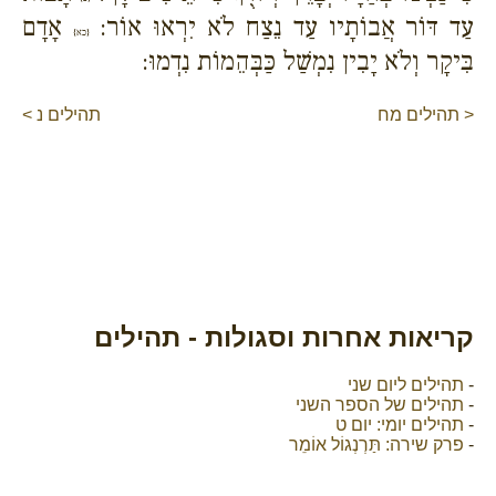
עַד דּוֹר אֲבוֹתָיו עַד נֵצַח לֹא יִרְאוּ אוֹר:
אָדָם
{כא}
בִּיקָר וְלֹא יָבִין נִמְשַׁל כַּבְּהֵמוֹת נִדְמוּ:
< תהילים מח
תהילים נ >
קריאות אחרות וסגולות - תהילים
-
תהילים ליום שני
-
תהילים של הספר השני
-
תהילים יומי: יום ט
-
פרק שירה: תַּרְנְגוֹל אוֹמֵר