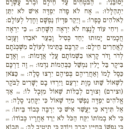
יְסוּבֵּנִי:
הַבֹּטְחִים עַל חֵילָם וּבְרֹב עָשְׁרָם
{ז}
יִתְהַלָּלוּ:
אָח לֹא פָדֹה יִפְדֶּה אִישׁ לֹא יִתֵּן
{ח}
לֵאלֹהִים כָּפְרוֹ:
וְיֵקַר פִּדְיוֹן נַפְשָׁם וְחָדַל לְעוֹלָם:
{ט}
וִיחִי עוֹד לָנֶצַח לֹא יִרְאֶה הַשָּׁחַת:
כִּי יִרְאֶה
{י}
{יא}
חֲכָמִים יָמוּתוּ יַחַד כְּסִיל וָבַעַר יֹאבֵדוּ וְעָזְבוּ
לַאֲחֵרִים חֵילָם:
קִרְבָּם בָּתֵּימוֹ לְעוֹלָם מִשְׁכְּנֹתָם
{יב}
לְדֹר וָדֹר קָרְאוּ בִשְׁמוֹתָם עֲלֵי אֲדָמוֹת:
וְאָדָם
{יג}
בִּיקָר בַּל יָלִין נִמְשַׁל כַּבְּהֵמוֹת נִדְמוּ:
זֶה דַרְכָּם
{יד}
כֵּסֶל לָמוֹ וְאַחֲרֵיהֶם בְּפִיהֶם יִרְצוּ סֶלָה:
כַּצֹּאן
{טו}
לִשְׁאוֹל שַׁתּוּ מָוֶת יִרְעֵם וַיִּרְדּוּ בָם יְשָׁרִים לַבֹּקֶר
(וצירם) וְצוּרָם לְבַלּוֹת שְׁאוֹל מִזְּבֻל לוֹ:
אַךְ
{טז}
אֱלֹהִים יִפְדֶּה נַפְשִׁי מִיַּד שְׁאוֹל כִּי יִקָּחֵנִי סֶלָה:
{יז}
אַל תִּירָא כִּי יַעֲשִׁר אִישׁ כִּי יִרְבֶּה כְּבוֹד בֵּיתוֹ:
{יח}
כִּי לֹא בְמוֹתוֹ יִקַּח הַכֹּל לֹא יֵרֵד אַחֲרָיו כְּבוֹדוֹ:
{יט}
כִּי נַפְשׁוֹ בְּחַיָּיו יְבָרֵךְ וְיוֹדֻךָ כִּי תֵיטִיב לָךְ:
תָּבוֹא
{כ}