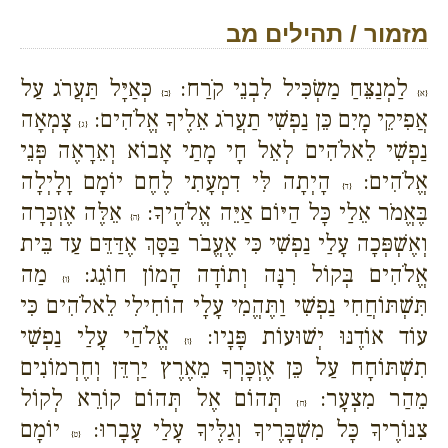
מזמור / תהילים מב
לַמְנַצֵּחַ מַשְׂכִּיל לִבְנֵי קֹרַח:
כְּאַיָּל תַּעֲרֹג עַל
{א}
{ב}
אֲפִיקֵי מָיִם כֵּן נַפְשִׁי תַעֲרֹג אֵלֶיךָ אֱלֹהִים:
צָמְאָה
{ג}
נַפְשִׁי לֵאלֹהִים לְאֵל חָי מָתַי אָבוֹא וְאֵרָאֶה פְּנֵי
אֱלֹהִים:
הָיְתָה לִּי דִמְעָתִי לֶחֶם יוֹמָם וָלָיְלָה
{ד}
בֶּאֱמֹר אֵלַי כָּל הַיּוֹם אַיֵּה אֱלֹהֶיךָ:
אֵלֶּה אֶזְכְּרָה
{ה}
וְאֶשְׁפְּכָה עָלַי נַפְשִׁי כִּי אֶעֱבֹר בַּסָּךְ אֶדַּדֵּם עַד בֵּית
אֱלֹהִים בְּקוֹל רִנָּה וְתוֹדָה הָמוֹן חוֹגֵג:
מַה
{ו}
תִּשְׁתּוֹחֲחִי נַפְשִׁי וַתֶּהֱמִי עָלָי הוֹחִילִי לֵאלֹהִים כִּי
עוֹד אוֹדֶנּוּ יְשׁוּעוֹת פָּנָיו:
אֱלֹהַי עָלַי נַפְשִׁי
{ז}
תִשְׁתּוֹחָח עַל כֵּן אֶזְכָּרְךָ מֵאֶרֶץ יַרְדֵּן וְחֶרְמוֹנִים
מֵהַר מִצְעָר:
תְּהוֹם אֶל תְּהוֹם קוֹרֵא לְקוֹל
{ח}
צִנּוֹרֶיךָ כָּל מִשְׁבָּרֶיךָ וְגַלֶּיךָ עָלַי עָבָרוּ:
יוֹמָם
{ט}