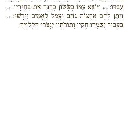
עַבְדּוֹ:
וַיּוֹצִא עַמּוֹ בְשָׂשׂוֹן בְּרִנָּה אֶת בְּחִירָיו:
{מג}
{מד}
וַיִּתֵּן לָהֶם אַרְצוֹת גּוֹיִם וַעֲמַל לְאֻמִּים יִירָשׁוּ:
{מה}
בַּעֲבוּר יִשְׁמְרוּ חֻקָּיו וְתוֹרֹתָיו יִנְצֹרוּ הַלְלוּיָהּ: