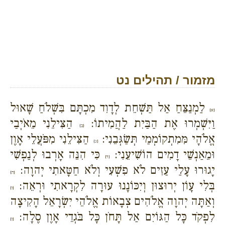
מזמור / תהילים נט
לַמְנַצֵּחַ אַל תַּשְׁחֵת לְדָוִד מִכְתָּם בִּשְׁלֹחַ שָׁאוּל
{א}
וַיִּשְׁמְרוּ אֶת הַבַּיִת לַהֲמִיתוֹ:
הַצִּילֵנִי מֵאֹיְבַי
{ב}
אֱלֹהָי מִּמִתְקוֹמְמַי תְּשַׂגְּבֵנִי:
הַצִּילֵנִי מִפֹּעֲלֵי אָוֶן
{ג}
וּמֵאַנְשֵׁי דָמִים הוֹשִׁיעֵנִי:
כִּי הִנֵּה אָרְבוּ לְנַפְשִׁי
{ד}
יָגוּרוּ עָלַי עַזִים לֹא פִשְׁעִי וְלֹא חַטָּאתִי יְהוָה:
{ה}
בְּלִי עָוֹן יְרוּצוּן וְיִכּוֹנָנוּ עוּרָה לִקְרָאתִי וּרְאֵה:
{ו}
וְאַתָּה יְהוָה אֱלֹהִים צְבָאוֹת אֱלֹהֵי יִשְׂרָאֵל הָקִיצָה
לִפְקֹד כָּל הַגּוֹיִם אַל תָּחֹן כָּל בֹּגְדֵי אָוֶן סֶלָה:
{ז}