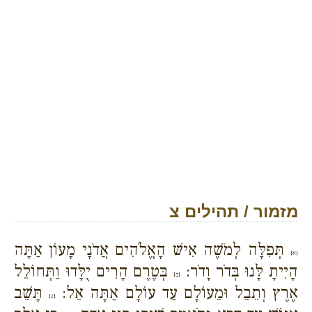
מזמור / תהילים צ
תְּפִלָּה לְמֹשֶׁה אִישׁ הָאֱלֹהִים אֲדֹנָי מָעוֹן אַתָּה
{א}
הָיִיתָ לָּנוּ בְּדֹר וָדֹר:
בְּטֶרֶם הָרִים יֻלָּדוּ וַתְּחוֹלֵל
{ב}
אֶרֶץ וְתֵבֵל וּמֵעוֹלָם עַד עוֹלָם אַתָּה אֵל:
תָּשֵׁב
{ג}