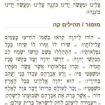
עָלֵינוּ וּמַעֲשֵׂה יָדֵינוּ כּוֹנְנָה עָלֵינוּ וּמַעֲשֵׂה יָדֵינוּ
כּוֹנְנֵהוּ:
מזמור / תהילים קה
הוֹדוּ לַיהוָה קִרְאוּ בִּשְׁמוֹ הוֹדִיעוּ בָעַמִּים
{א}
עֲלִילוֹתָיו:
שִׁירוּ לוֹ זַמְּרוּ לוֹ שִׂיחוּ בְּכָל
{ב}
נִפְלְאוֹתָיו:
הִתְהַלְלוּ בְּשֵׁם קָדְשׁוֹ יִשְׂמַח לֵב
{ג}
מְבַקְשֵׁי יְהוָה:
דִּרְשׁוּ יְהוָה וְעֻזּוֹ בַּקְּשׁוּ פָנָיו
{ד}
תָּמִיד:
זִכְרוּ נִפְלְאוֹתָיו אֲשֶׁר עָשָׂה מֹפְתָיו
{ה}
וּמִשְׁפְּטֵי פִיו:
זֶרַע אַבְרָהָם עַבְדּוֹ בְּנֵי יַעֲקֹב
{ו}
בְּחִירָיו:
הוּא יְהוָה אֱלֹהֵינוּ בְּכָל הָאָרֶץ
{ז}
מִשְׁפָּטָיו:
זָכַר לְעוֹלָם בְּרִיתוֹ דָּבָר צִוָּה לְאֶלֶף
{ח}
דּוֹר:
אֲשֶׁר כָּרַת אֶת אַבְרָהָם וּשְׁבוּעָתוֹ לְיִשְׂחָק:
{ט}
וַיַּעֲמִידֶהָ לְיַעֲקֹב לְחֹק לְיִשְׂרָאֵל בְּרִית עוֹלָם:
{י}
{יא}