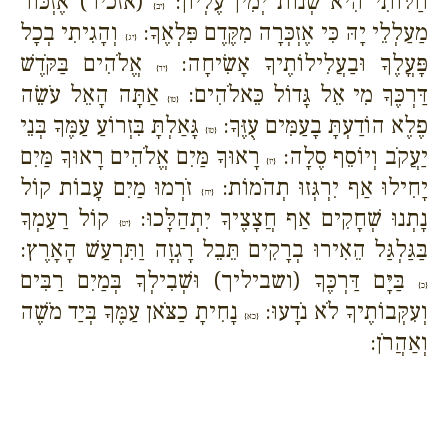
חַלּוֹתִי הִיא שְׁנוֹת יְמִין עֶלְיוֹן:
(אזכיר) אֶזְכּוֹר
{יב}
מַעַלְלֵי יָהּ כִּי אֶזְכְּרָה מִקֶּדֶם פִּלְאֶךָ:
וְהָגִיתִי בְכָל
{יג}
פָּעֳלֶךָ וּבַעֲלִילוֹתֶיךָ אָשִׂיחָה:
אֱלֹהִים בַּקֹּדֶשׁ
{יד}
דַּרְכֶּךָ מִי אֵל גָּדוֹל כֵּאלֹהִים:
אַתָּה הָאֵל עֹשֵׂה
{טו}
פֶלֶא הוֹדַעְתָּ בָעַמִּים עֻזֶּךָ:
גָּאַלְתָּ בִּזְרוֹעַ עַמֶּךָ בְּנֵי
{טז}
יַעֲקֹב וְיוֹסֵף סֶלָה:
רָאוּךָ מַּיִם אֱלֹהִים רָאוּךָ מַּיִם
{יז}
יָחִילוּ אַף יִרְגְּזוּ תְהֹמוֹת:
זֹרְמוּ מַיִם עָבוֹת קוֹל
{יח}
נָתְנוּ שְׁחָקִים אַף חֲצָצֶיךָ יִתְהַלָּכוּ:
קוֹל רַעַמְךָ
{יט}
בַּגַּלְגַּל הֵאִירוּ בְרָקִים תֵּבֵל רָגְזָה וַתִּרְעַשׁ הָאָרֶץ:
בַּיָּם דַּרְכֶּךָ (ושביליך) וּשְׁבִילְךָ בְּמַיִם רַבִּים
{כ}
וְעִקְּבוֹתֶיךָ לֹא נֹדָעוּ:
נָחִיתָ כַצֹּאן עַמֶּךָ בְּיַד מֹשֶׁה
{כא}
וְאַהֲרֹן: