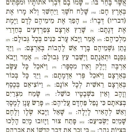
אֲשֶׁר בָּחַר בּוֹ:
שָׂמוּ בָם דִּבְרֵי אֹתוֹתָיו וּמֹפְתִים
{כז}
בְּאֶרֶץ חָם:
שָׁלַח חֹשֶׁךְ וַיַּחְשִׁךְ וְלֹא מָרוּ אֶת
{כח}
(דבריו) דְּבָרוֹ:
הָפַךְ אֶת מֵימֵיהֶם לְדָם וַיָּמֶת
{כט}
אֶת דְּגָתָם:
שָׁרַץ אַרְצָם צְפַרְדְּעִים בְּחַדְרֵי
{ל}
מַלְכֵיהֶם:
אָמַר וַיָּבֹא עָרֹב כִּנִּים בְּכָל גְּבוּלָם:
{לא}
{לב}
נָתַן גִּשְׁמֵיהֶם בָּרָד אֵשׁ לֶהָבוֹת בְּאַרְצָם:
וַיַּךְ
{לג}
גַּפְנָם וּתְאֵנָתָם וַיְשַׁבֵּר עֵץ גְּבוּלָם:
אָמַר וַיָּבֹא
{לד}
אַרְבֶּה וְיֶלֶק וְאֵין מִסְפָּר:
וַיֹּאכַל כָּל עֵשֶׂב
{לה}
בְּאַרְצָם וַיֹּאכַל פְּרִי אַדְמָתָם:
וַיַּךְ כָּל בְּכוֹר
{לו}
בְּאַרְצָם רֵאשִׁית לְכָל אוֹנָם:
וַיּוֹצִיאֵם בְּכֶסֶף
{לז}
וְזָהָב וְאֵין בִּשְׁבָטָיו כּוֹשֵׁל:
שָׂמַח מִצְרַיִם
{לח}
בְּצֵאתָם כִּי נָפַל פַּחְדָּם עֲלֵיהֶם:
פָּרַשׂ עָנָן לְמָסָךְ
{לט}
וְאֵשׁ לְהָאִיר לָיְלָה:
שָׁאַל וַיָּבֵא שְׂלָו וְלֶחֶם
{מ}
שָׁמַיִם יַשְׂבִּיעֵם:
פָּתַח צוּר וַיָּזוּבוּ מָיִם הָלְכוּ
{מא}
בַּצִּיּוֹת נָהָר:
כִּי זָכַר אֶת דְּבַר קָדְשׁוֹ אֶת אַבְרָהָם
{מב}