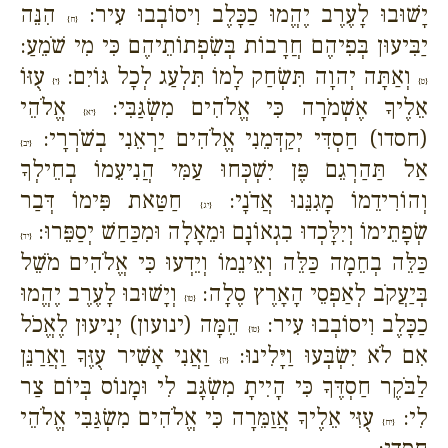
יָשׁוּבוּ לָעֶרֶב יֶהֱמוּ כַכָּלֶב וִיסוֹבְבוּ עִיר:
הִנֵּה
{ח}
יַבִּיעוּן בְּפִיהֶם חֲרָבוֹת בְּשִׂפְתוֹתֵיהֶם כִּי מִי שֹׁמֵעַ:
וְאַתָּה יְהוָה תִּשְׂחַק לָמוֹ תִּלְעַג לְכָל גּוֹיִם:
עֻזּוֹ
{ט}
{י}
אֵלֶיךָ אֶשְׁמֹרָה כִּי אֱלֹהִים מִשְׂגַּבִּי:
אֱלֹהֵי
{יא}
(חסדו) חַסְדִּי יְקַדְּמֵנִי אֱלֹהִים יַרְאֵנִי בְשֹׁרְרָי:
{יב}
אַל תַּהַרְגֵם פֶּן יִשְׁכְּחוּ עַמִּי הֲנִיעֵמוֹ בְחֵילְךָ
וְהוֹרִידֵמוֹ מָגִנֵּנוּ אֲדֹנָי:
חַטַּאת פִּימוֹ דְּבַר
{יג}
שְׂפָתֵימוֹ וְיִלָּכְדוּ בִגְאוֹנָם וּמֵאָלָה וּמִכַּחַשׁ יְסַפֵּרוּ:
{יד}
כַּלֵּה בְחֵמָה כַּלֵּה וְאֵינֵמוֹ וְיֵדְעוּ כִּי אֱלֹהִים מֹשֵׁל
בְּיַעֲקֹב לְאַפְסֵי הָאָרֶץ סֶלָה:
וְיָשׁוּבוּ לָעֶרֶב יֶהֱמוּ
{טו}
כַכָּלֶב וִיסוֹבְבוּ עִיר:
הֵמָּה (ינועון) יְנִיעוּן לֶאֱכֹל
{טז}
אִם לֹא יִשְׂבְּעוּ וַיָּלִינוּ:
וַאֲנִי אָשִׁיר עֻזֶּךָ וַאֲרַנֵּן
{יז}
לַבֹּקֶר חַסְדֶּךָ כִּי הָיִיתָ מִשְׂגָּב לִי וּמָנוֹס בְּיוֹם צַר
לִי:
עֻזִּי אֵלֶיךָ אֲזַמֵּרָה כִּי אֱלֹהִים מִשְׂגַּבִּי אֱלֹהֵי
{יח}