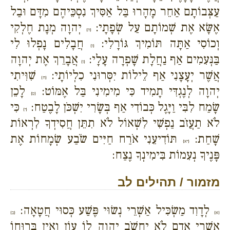
עַצְּבוֹתָם אַחֵר מָהָרוּ בַּל אַסִּיךְ נִסְכֵּיהֶם מִדָּם וּבַל
אֶשָּׂא אֶת שְׁמוֹתָם עַל שְׂפָתָי:
יְהוָה מְנָת חֶלְקִי
{ה}
וְכוֹסִי אַתָּה תּוֹמִיךְ גּוֹרָלִי:
חֲבָלִים נָפְלוּ לִי
{ו}
בַּנְּעִמִים אַף נַחֲלָת שָׁפְרָה עָלָי:
אֲבָרֵךְ אֶת יְהוָה
{ז}
אֲשֶׁר יְעָצָנִי אַף לֵילוֹת יִסְּרוּנִי כִלְיוֹתָי:
שִׁוִּיתִי
{ח}
יְהוָה לְנֶגְדִּי תָמִיד כִּי מִימִינִי בַּל אֶמּוֹט:
לָכֵן
{ט}
שָׂמַח לִבִּי וַיָּגֶל כְּבוֹדִי אַף בְּשָׂרִי יִשְׁכֹּן לָבֶטַח:
כִּי
{י}
לֹא תַעֲזֹב נַפְשִׁי לִשְׁאוֹל לֹא תִתֵּן חֲסִידְךָ לִרְאוֹת
שָׁחַת:
תּוֹדִיעֵנִי אֹרַח חַיִּים שֹׂבַע שְׂמָחוֹת אֶת
{יא}
פָּנֶיךָ נְעִמוֹת בִּימִינְךָ נֶצַח:
מזמור / תהילים לב
לְדָוִד מַשְׂכִּיל אַשְׁרֵי נְשׂוּי פֶּשַׁע כְּסוּי חֲטָאָה:
{א}
{ב}
אַשְׁרֵי אָדָם לֹא יַחְשֹׁב יְהוָה לוֹ עָוֹן וְאֵין בְּרוּחוֹ