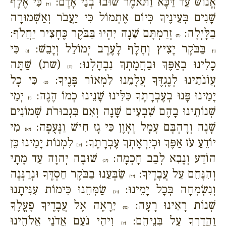
אֱנוֹשׁ עַד דַּכָּא וַתֹּאמֶר שׁוּבוּ בְנֵי אָדָם:
כִּי אֶלֶף
{ד}
שָׁנִים בְּעֵינֶיךָ כְּיוֹם אֶתְמוֹל כִּי יַעֲבֹר וְאַשְׁמוּרָה
בַלָּיְלָה:
זְרַמְתָּם שֵׁנָה יִהְיוּ בַּבֹּקֶר כֶּחָצִיר יַחֲלֹף:
{ה}
בַּבֹּקֶר יָצִיץ וְחָלָף לָעֶרֶב יְמוֹלֵל וְיָבֵשׁ:
כִּי
{ו}
{ז}
כָלִינוּ בְאַפֶּךָ וּבַחֲמָתְךָ נִבְהָלְנוּ:
(שת) שַׁתָּה
{ח}
עֲוֹנֹתֵינוּ לְנֶגְדֶּךָ עֲלֻמֵנוּ לִמְאוֹר פָּנֶיךָ:
כִּי כָל
{ט}
יָמֵינוּ פָּנוּ בְעֶבְרָתֶךָ כִּלִּינוּ שָׁנֵינוּ כְמוֹ הֶגֶה:
יְמֵי
{י}
שְׁנוֹתֵינוּ בָהֶם שִׁבְעִים שָׁנָה וְאִם בִּגְבוּרֹת שְׁמוֹנִים
שָׁנָה וְרָהְבָּם עָמָל וָאָוֶן כִּי גָז חִישׁ וַנָּעֻפָה:
מִי
{יא}
יוֹדֵעַ עֹז אַפֶּךָ וּכְיִרְאָתְךָ עֶבְרָתֶךָ:
לִמְנוֹת יָמֵינוּ כֵּן
{יב}
הוֹדַע וְנָבִא לְבַב חָכְמָה:
שׁוּבָה יְהוָה עַד מָתָי
{יג}
וְהִנָּחֵם עַל עֲבָדֶיךָ:
שַׂבְּעֵנוּ בַבֹּקֶר חַסְדֶּךָ וּנְרַנְּנָה
{יד}
וְנִשְׂמְחָה בְּכָל יָמֵינוּ:
שַׂמְּחֵנוּ כִּימוֹת עִנִּיתָנוּ
{טו}
שְׁנוֹת רָאִינוּ רָעָה:
יֵרָאֶה אֶל עֲבָדֶיךָ פָעֳלֶךָ
{טז}
וַהֲדָרְךָ עַל בְּנֵיהֶם:
וִיהִי נֹעַם אֲדֹנָי אֱלֹהֵינוּ
{יז}