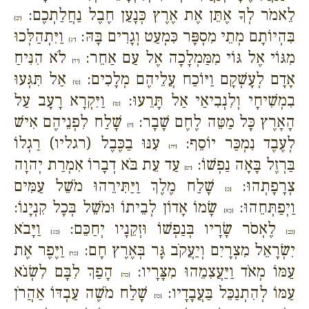
לֵאמֹר לְךָ אֶתֵּן אֶת אֶרֶץ כְּנָעַן חֶבֶל נַחֲלַתְכֶם:
{יב}
בִּהְיוֹתָם מְתֵי מִסְפָּר כִּמְעַט וְגָרִים בָּהּ:
וַיִּתְהַלְּכוּ
{יג}
מִגּוֹי אֶל גּוֹי מִמַּמְלָכָה אֶל עַם אַחֵר:
לֹא הִנִּיחַ
{יד}
אָדָם לְעָשְׁקָם וַיּוֹכַח עֲלֵיהֶם מְלָכִים:
אַל תִּגְּעוּ
{טו}
בִמְשִׁיחָי וְלִנְבִיאַי אַל תָּרֵעוּ:
וַיִּקְרָא רָעָב עַל
{טז}
הָאָרֶץ כָּל מַטֵּה לֶחֶם שָׁבָר:
שָׁלַח לִפְנֵיהֶם אִישׁ
{יז}
לְעֶבֶד נִמְכַּר יוֹסֵף:
עִנּוּ בַכֶּבֶל (רגליו) רַגְלוֹ
{יח}
בַּרְזֶל בָּאָה נַפְשׁוֹ:
עַד עֵת בֹּא דְבָרוֹ אִמְרַת יְהוָה
{יט}
צְרָפָתְהוּ:
שָׁלַח מֶלֶךְ וַיַּתִּירֵהוּ מֹשֵׁל עַמִּים
{כ}
וַיְפַתְּחֵהוּ:
שָׂמוֹ אָדוֹן לְבֵיתוֹ וּמֹשֵׁל בְּכָל קִנְיָנוֹ:
{כא}
לֶאְסֹר שָׂרָיו בְּנַפְשׁוֹ וּזְקֵנָיו יְחַכֵּם:
וַיָּבֹא
{כב}
{כג}
יִשְׂרָאֵל מִצְרָיִם וְיַעֲקֹב גָּר בְּאֶרֶץ חָם:
וַיֶּפֶר אֶת
{כד}
עַמּוֹ מְאֹד וַיַּעֲצִמֵהוּ מִצָּרָיו:
הָפַךְ לִבָּם לִשְׂנֹא
{כה}
עַמּוֹ לְהִתְנַכֵּל בַּעֲבָדָיו:
שָׁלַח מֹשֶׁה עַבְדּוֹ אַהֲרֹן
{כו}