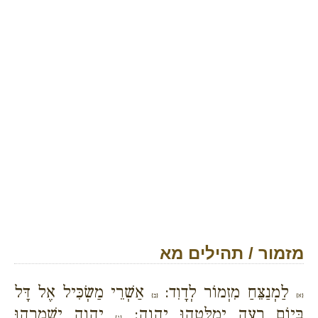
מזמור / תהילים מא
לַמְנַצֵּחַ מִזְמוֹר לְדָוִד:
אַשְׁרֵי מַשְׂכִּיל אֶל דָּל
{א}
{ב}
בְּיוֹם רָעָה יְמַלְּטֵהוּ יְהוָה:
יְהוָה יִשְׁמְרֵהוּ
{ג}