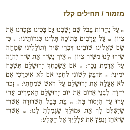
מזמור / תהילים קלז
עַל נַהֲרוֹת בָּבֶל שָׁם יָשַׁבְנוּ גַּם בָּכִינוּ בְּזָכְרֵנוּ אֶת
{א}
צִיּוֹן:
עַל עֲרָבִים בְּתוֹכָהּ תָּלִינוּ כִּנֹּרוֹתֵינוּ:
כִּי
{ב}
{ג}
שָׁם שְׁאֵלוּנוּ שׁוֹבֵינוּ דִּבְרֵי שִׁיר וְתוֹלָלֵינוּ שִׂמְחָה
שִׁירוּ לָנוּ מִשִּׁיר צִיּוֹן:
אֵיךְ נָשִׁיר אֶת שִׁיר יְהוָה
{ד}
עַל אַדְמַת נֵכָר:
אִם אֶשְׁכָּחֵךְ יְרוּשָׁלִָם תִּשְׁכַּח
{ה}
יְמִינִי:
תִּדְבַּק לְשׁוֹנִי לְחִכִּי אִם לֹא אֶזְכְּרֵכִי אִם
{ו}
לֹא אַעֲלֶה אֶת יְרוּשָׁלִַם עַל רֹאשׁ שִׂמְחָתִי:
זְכֹר
{ז}
יְהוָה לִבְנֵי אֱדוֹם אֵת יוֹם יְרוּשָׁלִָם הָאֹמְרִים עָרוּ
עָרוּ עַד הַיְסוֹד בָּהּ:
בַּת בָּבֶל הַשְּׁדוּדָה אַשְׁרֵי
{ח}
שֶׁיְשַׁלֶּם לָךְ אֶת גְּמוּלֵךְ שֶׁגָּמַלְתְּ לָנוּ:
אַשְׁרֵי
{ט}
שֶׁיֹּאחֵז וְנִפֵּץ אֶת עֹלָלַיִךְ אֶל הַסָּלַע: