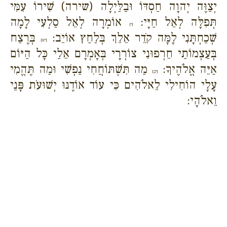
יְצַוֶּה יְהוָה חַסְדּוֹ וּבַלַּיְלָה (שירה) שִׁירוֹ עִמִּי
תְּפִלָּה לְאֵל חַיָּי:
אוֹמְרָה לְאֵל סַלְעִי לָמָה
{י}
שְׁכַחְתָּנִי לָמָּה קֹדֵר אֵלֵךְ בְּלַחַץ אוֹיֵב:
בְּרֶצַח
{יא}
בְּעַצְמוֹתַי חֵרְפוּנִי צוֹרְרָי בְּאָמְרָם אֵלַי כָּל הַיּוֹם
אַיֵּה אֱלֹהֶיךָ:
מַה תִּשְׁתּוֹחֲחִי נַפְשִׁי וּמַה תֶּהֱמִי
{יב}
עָלָי הוֹחִילִי לֵאלֹהִים כִּי עוֹד אוֹדֶנּוּ יְשׁוּעֹת פָּנַי
וֵאלֹהָי: