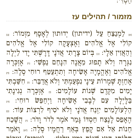
חַסְדִּי:
מזמור / תהילים עז
לַמְנַצֵּחַ עַל (ידיתון) יְדוּתוּן לְאָסָף מִזְמוֹר:
{א}
{ב}
קוֹלִי אֶל אֱלֹהִים וְאֶצְעָקָה קוֹלִי אֶל אֱלֹהִים
וְהַאֲזִין אֵלָי:
בְּיוֹם צָרָתִי אֲדֹנָי דָּרָשְׁתִּי יָדִי לַיְלָה
{ג}
נִגְּרָה וְלֹא תָפוּג מֵאֲנָה הִנָּחֵם נַפְשִׁי:
אֶזְכְּרָה
{ד}
אֱלֹהִים וְאֶהֱמָיָה אָשִׂיחָה וְתִתְעַטֵּף רוּחִי סֶלָה:
{ה}
אָחַזְתָּ שְׁמֻרוֹת עֵינָי נִפְעַמְתִּי וְלֹא אֲדַבֵּר:
חִשַּׁבְתִּי
{ו}
יָמִים מִקֶּדֶם שְׁנוֹת עוֹלָמִים:
אֶזְכְּרָה נְגִינָתִי
{ז}
בַּלָּיְלָה עִם לְבָבִי אָשִׂיחָה וַיְחַפֵּשׂ רוּחִי:
{ח}
הַלְעוֹלָמִים יִזְנַח אֲדֹנָי וְלֹא יֹסִיף לִרְצוֹת עוֹד:
{ט}
הֶאָפֵס לָנֶצַח חַסְדּוֹ גָּמַר אֹמֶר לְדֹר וָדֹר:
הֲשָׁכַח
{י}
חַנּוֹת אֵל אִם קָפַץ בְּאַף רַחֲמָיו סֶלָה:
וָאֹמַר
{יא}