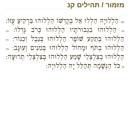
מזמור / תהילים קנ
הַלְלוּיָהּ הַלְלוּ אֵל בְּקָדְשׁוֹ הַלְלוּהוּ בִּרְקִיעַ עֻזּוֹ:
{א}
הַלְלוּהוּ בִגְבוּרֹתָיו הַלְלוּהוּ כְּרֹב גֻּדְלוֹ:
{ב}
{ג}
הַלְלוּהוּ בְּתֵקַע שׁוֹפָר הַלְלוּהוּ בְּנֵבֶל וְכִנּוֹר:
{ד}
הַלְלוּהוּ בְתֹף וּמָחוֹל הַלְלוּהוּ בְּמִנִּים וְעוּגָב:
{ה}
הַלְלוּהוּ בְצִלְצְלֵי שָׁמַע הַלְלוּהוּ בְּצִלְצְלֵי תְרוּעָה:
כֹּל הַנְּשָׁמָה תְּהַלֵּל יָהּ הַלְלוּיָהּ:
{ו}