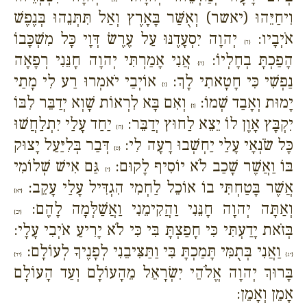
וִיחַיֵּהוּ (יאשר) וְאֻשַּׁר בָּאָרֶץ וְאַל תִּתְּנֵהוּ בְּנֶפֶשׁ
אֹיְבָיו:
יְהוָה יִסְעָדֶנּוּ עַל עֶרֶשׂ דְּוָי כָּל מִשְׁכָּבוֹ
{ד}
הָפַכְתָּ בְחָלְיוֹ:
אֲנִי אָמַרְתִּי יְהוָה חָנֵּנִי רְפָאָה
{ה}
נַפְשִׁי כִּי חָטָאתִי לָךְ:
אוֹיְבַי יֹאמְרוּ רַע לִי מָתַי
{ו}
יָמוּת וְאָבַד שְׁמוֹ:
וְאִם בָּא לִרְאוֹת שָׁוְא יְדַבֵּר לִבּוֹ
{ז}
יִקְבָּץ אָוֶן לוֹ יֵצֵא לַחוּץ יְדַבֵּר:
יַחַד עָלַי יִתְלַחֲשׁוּ
{ח}
כָּל שֹׂנְאָי עָלַי יַחְשְׁבוּ רָעָה לִי:
דְּבַר בְּלִיַּעַל יָצוּק
{ט}
בּוֹ וַאֲשֶׁר שָׁכַב לֹא יוֹסִיף לָקוּם:
גַּם אִישׁ שְׁלוֹמִי
{י}
אֲשֶׁר בָּטַחְתִּי בוֹ אוֹכֵל לַחְמִי הִגְדִּיל עָלַי עָקֵב:
{יא}
וְאַתָּה יְהוָה חָנֵּנִי וַהֲקִימֵנִי וַאֲשַׁלְּמָה לָהֶם:
{יב}
בְּזֹאת יָדַעְתִּי כִּי חָפַצְתָּ בִּי כִּי לֹא יָרִיעַ אֹיְבִי עָלָי:
וַאֲנִי בְּתֻמִּי תָּמַכְתָּ בִּי וַתַּצִּיבֵנִי לְפָנֶיךָ לְעוֹלָם:
{יג}
{יד}
בָּרוּךְ יְהוָה אֱלֹהֵי יִשְׂרָאֵל מֵהָעוֹלָם וְעַד הָעוֹלָם
אָמֵן וְאָמֵן: