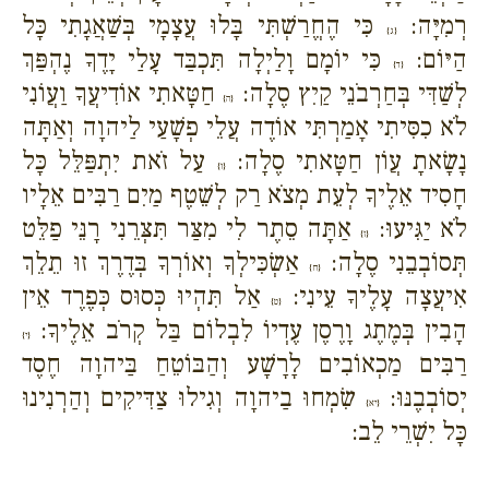
רְמִיָּה:
כִּי הֶחֱרַשְׁתִּי בָּלוּ עֲצָמָי בְּשַׁאֲגָתִי כָּל
{ג}
הַיּוֹם:
כִּי יוֹמָם וָלַיְלָה תִּכְבַּד עָלַי יָדֶךָ נֶהְפַּךְ
{ד}
לְשַׁדִּי בְּחַרְבֹנֵי קַיִץ סֶלָה:
חַטָּאתִי אוֹדִיעֲךָ וַעֲוֹנִי
{ה}
לֹא כִסִּיתִי אָמַרְתִּי אוֹדֶה עֲלֵי פְשָׁעַי לַיהוָה וְאַתָּה
נָשָׂאתָ עֲוֹן חַטָּאתִי סֶלָה:
עַל זֹאת יִתְפַּלֵּל כָּל
{ו}
חָסִיד אֵלֶיךָ לְעֵת מְצֹא רַק לְשֵׁטֶף מַיִם רַבִּים אֵלָיו
לֹא יַגִּיעוּ:
אַתָּה סֵתֶר לִי מִצַּר תִּצְּרֵנִי רָנֵּי פַלֵּט
{ז}
תְּסוֹבְבֵנִי סֶלָה:
אַשְׂכִּילְךָ וְאוֹרְךָ בְּדֶרֶךְ זוּ תֵלֵךְ
{ח}
אִיעֲצָה עָלֶיךָ עֵינִי:
אַל תִּהְיוּ כְּסוּס כְּפֶרֶד אֵין
{ט}
הָבִין בְּמֶתֶג וָרֶסֶן עֶדְיוֹ לִבְלוֹם בַּל קְרֹב אֵלֶיךָ:
{י}
רַבִּים מַכְאוֹבִים לָרָשָׁע וְהַבּוֹטֵחַ בַּיהוָה חֶסֶד
יְסוֹבְבֶנּוּ:
שִׂמְחוּ בַיהוָה וְגִילוּ צַדִּיקִים וְהַרְנִינוּ
{יא}
כָּל יִשְׁרֵי לֵב: