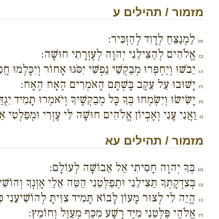
מזמור / תהילים ע
לַמְנַצֵּחַ לְדָוִד לְהַזְכִּיר:
{א}
אֱלֹהִים לְהַצִּילֵנִי יְהוָה לְעֶזְרָתִי חוּשָׁה:
{ב}
יֵבֹשׁוּ וְיַחְפְּרוּ מְבַקְשֵׁי נַפְשִׁי יִסֹּגוּ אָחוֹר וְיִכָּלְמוּ חֲ
{ג}
יָשׁוּבוּ עַל עֵקֶב בָּשְׁתָּם הָאֹמְרִים הֶאָח הֶאָח:
{ד}
יָשִׂישׂוּ וְיִשְׂמְחוּ בְּךָ כָּל מְבַקְשֶׁיךָ וְיֹאמְרוּ תָמִיד יִגְ
{ה}
וַאֲנִי עָנִי וְאֶבְיוֹן אֱלֹהִים חוּשָׁה לִּי עֶזְרִי וּמְפַלְטִי
{ו}
מזמור / תהילים עא
בְּךָ יְהוָה חָסִיתִי אַל אֵבוֹשָׁה לְעוֹלָם:
{א}
בְּצִדְקָתְךָ תַּצִּילֵנִי וּתְפַלְּטֵנִי הַטֵּה אֵלַי אָזְנְךָ וְהוֹשִׁי
{ב}
הֱיֵה לִי לְצוּר מָעוֹן לָבוֹא תָּמִיד צִוִּיתָ לְהוֹשִׁיעֵנִי כִּ
{ג}
אֱלֹהַי פַּלְּטֵנִי מִיַּד רָשָׁע מִכַּף מְעַוֵּל וְחוֹמֵץ:
{ד}