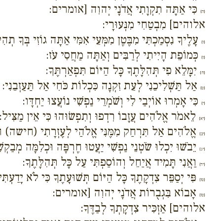
כִּי אַתָּה תִקְוָתִי אֲדֹנָי יְהוִה [אומרים:
{ה}
אלוהים] מִבְטַחִי מִנְּעוּרָי:
עָלֶיךָ נִסְמַכְתִּי מִבֶּטֶן מִמְּעֵי אִמִּי אַתָּה גוֹזִי בְּךָ תְהִ
{ו}
כְּמוֹפֵת הָיִיתִי לְרַבִּים וְאַתָּה מַחֲסִי עֹז:
{ז}
יִמָּלֵא פִי תְּהִלָּתֶךָ כָּל הַיּוֹם תִּפְאַרְתֶּךָ:
{ח}
אַל תַּשְׁלִיכֵנִי לְעֵת זִקְנָה כִּכְלוֹת כֹּחִי אַל תַּעַזְבֵנִי:
{ט}
כִּי אָמְרוּ אוֹיְבַי לִי וְשֹׁמְרֵי נַפְשִׁי נוֹעֲצוּ יַחְדָּו:
{י}
לֵאמֹר אֱלֹהִים עֲזָבוֹ רִדְפוּ וְתִפְשׂוּהוּ כִּי אֵין מַצִּיל:
{יא}
אֱלֹהִים אַל תִּרְחַק מִמֶּנִּי אֱלֹהַי לְעֶזְרָתִי (חישה) ח
{יב}
יֵבֹשׁוּ יִכְלוּ שֹׂטְנֵי נַפְשִׁי יַעֲטוּ חֶרְפָּה וּכְלִמָּה מְבַקְש
{יג}
וַאֲנִי תָּמִיד אֲיַחֵל וְהוֹסַפְתִּי עַל כָּל תְּהִלָּתֶךָ:
{יד}
פִּי יְסַפֵּר צִדְקָתֶךָ כָּל הַיּוֹם תְּשׁוּעָתֶךָ כִּי לֹא יָדַעְתּ
{טו}
אָבוֹא בִּגְבֻרוֹת אֲדֹנָי יְהוִה [אומרים:
{טז}
אלוהים] אַזְכִּיר צִדְקָתְךָ לְבַדֶּךָ: