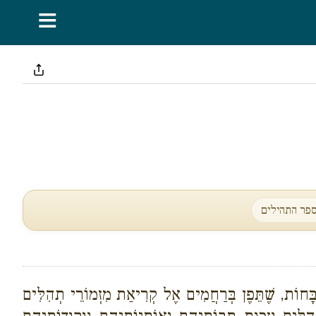
≡
פר התהילים
שְבָּחוֹת, שֶׁתֵּפֶן בְּרַחֲמִים אֶל קְרִיאַת מִזְמוֹרֵי תְהִלִּים