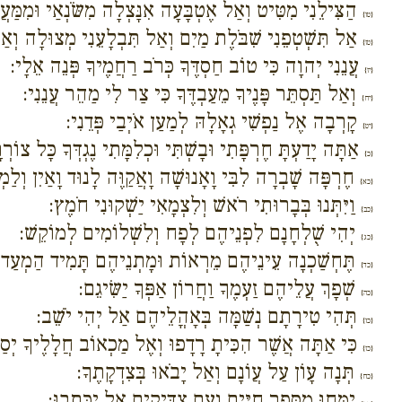
הַצִּילֵנִי מִטִּיט וְאַל אֶטְבָּעָה אִנָּצְלָה מִשֹּׂנְאַי וּמִמַּעֲ
{טו}
אַל תִּשְׁטְפֵנִי שִׁבֹּלֶת מַיִם וְאַל תִּבְלָעֵנִי מְצוּלָה וְאַ
{טז}
עֲנֵנִי יְהוָה כִּי טוֹב חַסְדֶּךָ כְּרֹב רַחֲמֶיךָ פְּנֵה אֵלָי:
{יז}
וְאַל תַּסְתֵּר פָּנֶיךָ מֵעַבְדֶּךָ כִּי צַר לִי מַהֵר עֲנֵנִי:
{יח}
קָרְבָה אֶל נַפְשִׁי גְאָלָהּ לְמַעַן אֹיְבַי פְּדֵנִי:
{יט}
אַתָּה יָדַעְתָּ חֶרְפָּתִי וּבָשְׁתִּי וּכְלִמָּתִי נֶגְדְּךָ כָּל צוֹרְר
{כ}
חֶרְפָּה שָׁבְרָה לִבִּי וָאָנוּשָׁה וָאֲקַוֶּה לָנוּד וָאַיִן וְל
{כא}
וַיִּתְּנוּ בְּבָרוּתִי רֹאשׁ וְלִצְמָאִי יַשְׁקוּנִי חֹמֶץ:
{כב}
יְהִי שֻׁלְחָנָם לִפְנֵיהֶם לְפָח וְלִשְׁלוֹמִים לְמוֹקֵשׁ:
{כג}
תֶּחְשַׁכְנָה עֵינֵיהֶם מֵרְאוֹת וּמָתְנֵיהֶם תָּמִיד הַמְעַד:
{כד}
שְׁפָךְ עֲלֵיהֶם זַעְמֶךָ וַחֲרוֹן אַפְּךָ יַשִּׂיגֵם:
{כה}
תְּהִי טִירָתָם נְשַׁמָּה בְּאָהֳלֵיהֶם אַל יְהִי יֹשֵׁב:
{כו}
כִּי אַתָּה אֲשֶׁר הִכִּיתָ רָדָפוּ וְאֶל מַכְאוֹב חֲלָלֶיךָ יְסַפ
{כז}
תְּנָה עָוֹן עַל עֲוֹנָם וְאַל יָבֹאוּ בְּצִדְקָתֶךָ:
{כח}
יִמָּחוּ מִסֵּפֶר חַיִּים וְעִם צַדִּיקִים אַל יִכָּתֵבוּ: