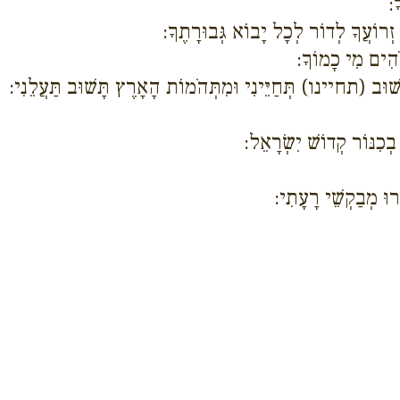
ָ:
זְרוֹעֲךָ לְדוֹר לְכָל יָבוֹא גְּבוּרָתֶךָ:
הִים מִי כָמוֹךָ:
 (תחיינו) תְּחַיֵּינִי וּמִתְּהֹמוֹת הָאָרֶץ תָּשׁוּב תַּעֲלֵנִי:
בְכִנּוֹר קְדוֹשׁ יִשְׂרָאֵל:
רוּ מְבַקְשֵׁי רָעָתִי: