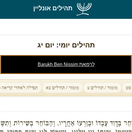
תהילים אונליין
תהילים יומי: יום יג
לרפואת Barukh Ben Nissim
 סט
מזמור / תהילים ע
מזמור / תהילים עא
תפילה לאחרי קריאה ס
ּוֹחֵר בְּדָוִד עַבְדוֹ וּבְזַרְעוֹ אַחֲרָיו, וְהַבּוֹחֵר בְּשִירוֹת וְתִ