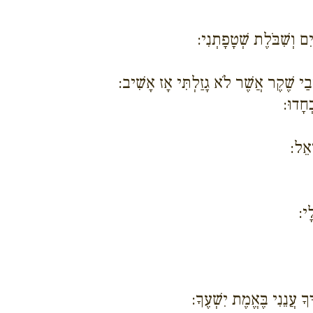
ם וְשִׁבֹּלֶת שְׁטָפָתְנִי:
בַי שֶׁקֶר אֲשֶׁר לֹא גָזַלְתִּי אָז אָשִׁיב:
ְחָדוּ:
אֵל:
ָי:
 עֲנֵנִי בֶּאֱמֶת יִשְׁעֶךָ: