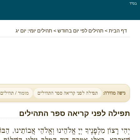
בס''ד
דף הבית
>
תהילים לפי יום בחודש
>
תהילים יומי: יום יג
גישה מהירה:
תפילה לפני קריאה ספר התהילים
מזמור / תהילים
תפילה לפני קריאה ספר התהילים
יְהִי רָצוֹן מִלְפָנֶיךָ יְיָ אֱלֹהֵינוּ וְאֱלֹהֵי אֲבוֹתֵינוּ, הַב