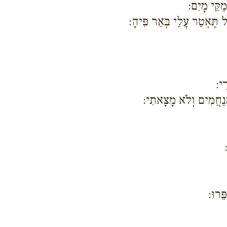
מַקֵּי מָיִם:
ל תֶּאְטַר עָלַי בְּאֵר פִּיהָ:
ָי:
ַמְנַחֲמִים וְלֹא מָצָאתִי:
ֵּרוּ: