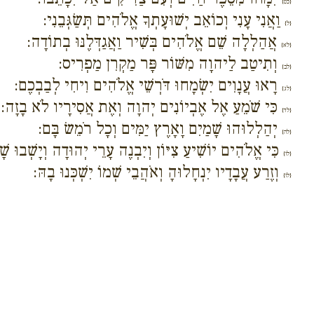
{כט}
וַאֲנִי עָנִי וְכוֹאֵב יְשׁוּעָתְךָ אֱלֹהִים תְּשַׂגְּבֵנִי:
{ל}
אֲהַלְלָה שֵׁם אֱלֹהִים בְּשִׁיר וַאֲגַדְּלֶנּוּ בְתוֹדָה:
{לא}
וְתִיטַב לַיהוָה מִשּׁוֹר פָּר מַקְרִן מַפְרִיס:
{לב}
רָאוּ עֲנָוִים יִשְׂמָחוּ דֹּרְשֵׁי אֱלֹהִים וִיחִי לְבַבְכֶם:
{לג}
כִּי שֹׁמֵעַ אֶל אֶבְיוֹנִים יְהוָה וְאֶת אֲסִירָיו לֹא בָזָה:
{לד}
יְהַלְלוּהוּ שָׁמַיִם וָאָרֶץ יַמִּים וְכָל רֹמֵשׂ בָּם:
{לה}
כִּי אֱלֹהִים יוֹשִׁיעַ צִיּוֹן וְיִבְנֶה עָרֵי יְהוּדָה וְיָשְׁבוּ שׁ
{לו}
וְזֶרַע עֲבָדָיו יִנְחָלוּהָ וְאֹהֲבֵי שְׁמוֹ יִשְׁכְּנוּ בָהּ:
{לז}