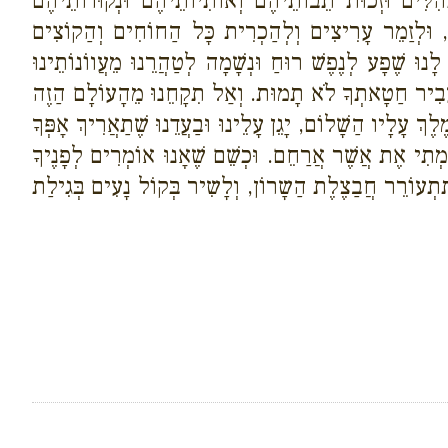
ְהִלִּים וּזְכוּת תֵבוֹתֵיהֶם וְאוֹתִיוֹתֵיהֶם וּנְקוּדוֹתֵיהֶם
, וּלְזַמֵר עָרִיצִים וְלְהַכְרִית כָּל הַחוֹחִים וְהַקוֹצִים
וּ שֶׁפָע לְנֶפֶשׁ רוּחַ וּנְשָׁמָה לְטַהֲרֵנוּ מֵעֲווֹנוֹתֵינוּ
יָ הֶעֱבִיר חַטָאתְךָ לֹא תָמוּת. וְאַל תִקָחֵנוּ מֵהָעוֹלָם הַזֶה
ֶךְ עָלָיו הַשָׁלוֹם, יָגֵן עָלֵינוּ וּבַעֲדֵנוּ שֶׁתַאֲרִיךְ אָפְּךָ
ַמְתִי אֶת אֲשֶׁר אֲרַחֵם. וּכְשֵׁם שֶׁאָנוּ אוֹמְרִים לְפָנֶיךָ
 תִתְעוֹרֵר חֲבַצֶלֶת הַשָרוֹן, וְלָשִיר בְּקוֹל נָעִים בְּגִילַת