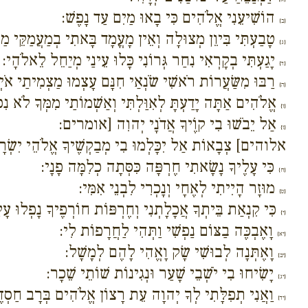
הוֹשִׁיעֵנִי אֱלֹהִים כִּי בָאוּ מַיִם עַד נָפֶשׁ:
{ב}
טָבַעְתִּי בִּיוֵן מְצוּלָה וְאֵין מָעֳמָד בָּאתִי בְמַעֲמַקֵּי מַיִ
{ג}
יָגַעְתִּי בְקָרְאִי נִחַר גְּרוֹנִי כָּלוּ עֵינַי מְיַחֵל לֵאלֹהָי:
{ד}
רַבּוּ מִשַּׂעֲרוֹת רֹאשִׁי שֹׂנְאַי חִנָּם עָצְמוּ מַצְמִיתַי אֹיְ
{ה}
אֱלֹהִים אַתָּה יָדַעְתָּ לְאִוַּלְתִּי וְאַשְׁמוֹתַי מִמְּךָ לֹא נִכ
{ו}
אַל יֵבֹשׁוּ בִי קוֶֹיךָ אֲדֹנָי יְהוִה [אומרים:
{ז}
אלוהים] צְבָאוֹת אַל יִכָּלְמוּ בִי מְבַקְשֶׁיךָ אֱלֹהֵי יִשְׂרָ
כִּי עָלֶיךָ נָשָׂאתִי חֶרְפָּה כִּסְּתָה כְלִמָּה פָנָי:
{ח}
מוּזָר הָיִיתִי לְאֶחָי וְנָכְרִי לִבְנֵי אִמִּי:
{ט}
כִּי קִנְאַת בֵּיתְךָ אֲכָלָתְנִי וְחֶרְפּוֹת חוֹרְפֶיךָ נָפְלוּ עָל
{י}
וָאֶבְכֶּה בַצּוֹם נַפְשִׁי וַתְּהִי לַחֲרָפוֹת לִי:
{יא}
וָאֶתְּנָה לְבוּשִׁי שָׂק וָאֱהִי לָהֶם לְמָשָׁל:
{יב}
יָשִׂיחוּ בִי יֹשְׁבֵי שָׁעַר וּנְגִינוֹת שׁוֹתֵי שֵׁכָר:
{יג}
וַאֲנִי תְפִלָּתִי לְךָ יְהוָה עֵת רָצוֹן אֱלֹהִים בְּרָב חַסְדֶּךָ
{יד}