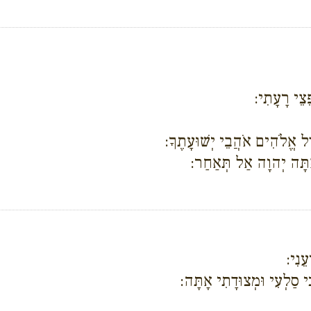
פֵצֵי רָעָתִי:
דַּל אֱלֹהִים אֹהֲבֵי יְשׁוּעָתֶךָ:
 אַתָּה יְהוָה אַל תְּאַחַר:
עֵנִי:
י סַלְעִי וּמְצוּדָתִי אָתָּה: