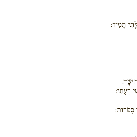
לָּתִי תָמִיד:
וּשָׁה:
ֵׁי רָעָתִי:
ִי סְפֹרוֹת: