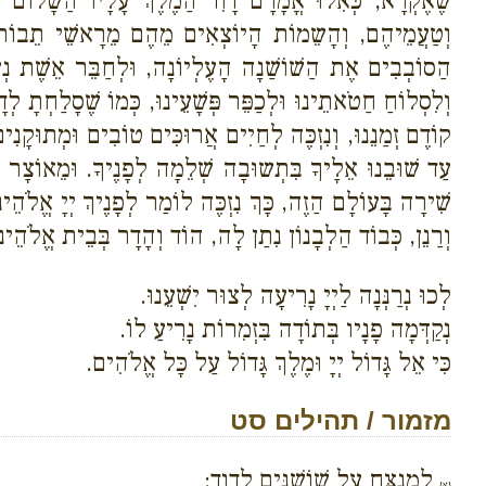
שֶׁאֶקְרָא, כְּאִלוּ אֳמָרָם דָוִד הַמֶלֶךְ עָלָיו הַשָׁלוֹם בְּ
וְטַעֲמֵיהֶם, וְהָשֵמוֹת הָיוֹצְאִים מֵהֶם מֵרָאשֵׁי תֵבוֹת וּ
הַסוֹבְבִים אֶת הַשׁוֹשַׁנָה הָעֶלְיוֹנָה, וּלְחַבֵּר אֵשֶׁת נְעו
וְלִסְלוֹחַ חַטֹאתֵינוּ וּלְכַפֵּר פְּשָׁעֵינוּ, כְּמוֹ שֶׁסָלַחְתָ
קוֹדֶם זְמַנֵנוּ, וְנִזְכֶּה לְחַיִים אֲרוּכִּים טוֹבִים וּמְתוּקָנִים
עַד שׁוּבֵנוּ אֵלָיךָ בִּתְשוּבָה שְׁלֵמָה לְפָנֶיךָ. וּמֵאוֹצָר 
שִׁירָה בָּעוֹלָם הַזֶה, כָּךְ נִזְכֶּה לוֹמַר לְפָנֶיךְ יְיָ אֱלֹ
וְרַנֵן, כְּבוֹד הַלְבָנוֹן נִתַן לָה, הוֹד וְהָדָר בְּבֵית אֱלֹהֵינו
לְכוּ נְרַנְּנָה לַיְיָ נָרִיעָה לְצוּר יִשְׁעֵנוּ.
נְקַדְּמָה פָנָיו בְּתוֹדָה בִּזְמִרוֹת נָרִיעַ לוֹ.
כִּי אֵל גָּדוֹל יְיָ וּמֶלֶךְ גָּדוֹל עַל כָּל אֱלֹהִים.
מזמור / תהילים סט
לַמְנַצֵּחַ עַל שׁוֹשַׁנִּים לְדָוִד:
{א}