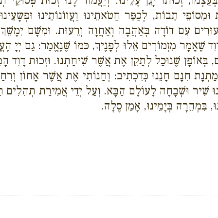
עַצְמוֹ, זְכוּתוֹ יָגֵן עָלֵינוּ. וְיַעֲמוֹד לָנוּ זְכוּת פְּסוּקֵי ת
מִסוֹפֵי תֵבוֹת, לְכַפֵּר חַטֹאתֵינוּ וַעֲווֹנוֹתֵינוּ וּפְשָעֵינוּ
ּרִים עִם דוֹדָה בְּאַהֲבָה וְאַחֲוָה וְרֵעוּת. וּמִשָׁם יִמָשֵׁךְ לָנ
 לְדָוִד שֶׁאָמָר מִזְמוֹרִים אֵלוּ לְפָנֶיךָ, כּמוֹ שֶׁנֶאֱמַר: גַם יְ
, בְּאוֹפָן שֶׁנוּכַל לְתַקֵן אֶת אֲשֶׁר שִׁיחַתְנוּ. וּזְכוּת דָוִד הָמֶל
מַתְנָת חִנָם חָנֵנוּ כְּדִכְתִיב: וְחַנוֹתִי אֶת אֲשֶׁר אָחוֹן וְרִח
הֵינוּ שִׁיר וּשְׁבָחָה לָעוֹלָם הַבָּא. וְעַל יְדֵי אֲמִירַת תְהִלִים
ּ, בִּמְהֵרָה בְּיָמֵינוּ, אָמֵן סֶלָה.