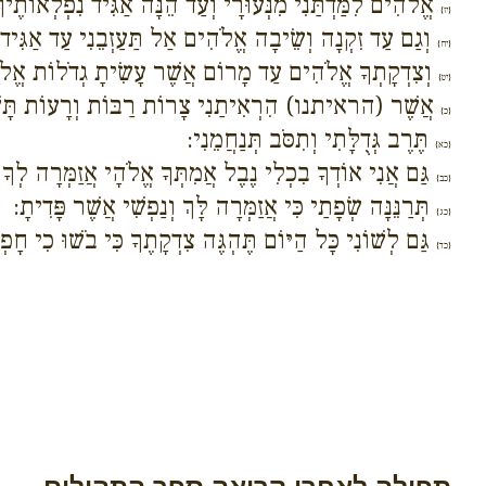
אֱלֹהִים לִמַּדְתַּנִי מִנְּעוּרָי וְעַד הֵנָּה אַגִּיד נִפְלְאוֹתֶיך
{יז}
וְגַם עַד זִקְנָה וְשֵׂיבָה אֱלֹהִים אַל תַּעַזְבֵנִי עַד אַגִּיד 
{יח}
וְצִדְקָתְךָ אֱלֹהִים עַד מָרוֹם אֲשֶׁר עָשִׂיתָ גְדֹלוֹת אֱלֹ
{יט}
אֲשֶׁר (הראיתנו) הִרְאִיתַנִי צָרוֹת רַבּוֹת וְרָעוֹת תָּשׁוּב
{כ}
תֶּרֶב גְּדֻלָּתִי וְתִסֹּב תְּנַחֲמֵנִי:
{כא}
גַּם אֲנִי אוֹדְךָ בִכְלִי נֶבֶל אֲמִתְּךָ אֱלֹהָי אֲזַמְּרָה לְךָ 
{כב}
תְּרַנֵּנָּה שְׂפָתַי כִּי אֲזַמְּרָה לָּךְ וְנַפְשִׁי אֲשֶׁר פָּדִיתָ:
{כג}
גַּם לְשׁוֹנִי כָּל הַיּוֹם תֶּהְגֶּה צִדְקָתֶךָ כִּי בֹשׁוּ כִי חָפְ
{כד}