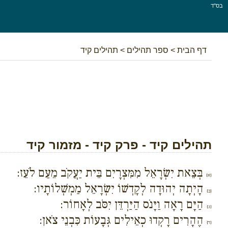
בס''ד
דף הבית
>
ספר תהילים
>
תהילים קיד
תהילים קיד - פרק קיד - מזמור קיד
בְּצֵאת יִשְׂרָאֵל מִמִּצְרָיִם בֵּית יַעֲקֹב מֵעַם לֹעֵז:
{א}
הָיְתָה יְהוּדָה לְקָדְשׁוֹ יִשְׂרָאֵל מַמְשְׁלוֹתָיו:
{ב}
הַיָּם רָאָה וַיָּנֹס הַיַּרְדֵּן יִסֹּב לְאָחוֹר:
{ג}
הֶהָרִים רָקְדוּ כְאֵילִים גְּבָעוֹת כִּבְנֵי צֹאן:
{ד}