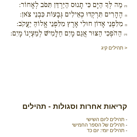
מַה לְּךָ הַיָּם כִּי תָנוּס הַיַּרְדֵּן תִּסֹּב לְאָחוֹר:
{ה}
הֶהָרִים תִּרְקְדוּ כְאֵילִים גְּבָעוֹת כִּבְנֵי צֹאן:
{ו}
מִלִּפְנֵי אָדוֹן חוּלִי אָרֶץ מִלִּפְנֵי אֱלוֹהַּ יַעֲקֹב:
{ז}
הַהֹפְכִי הַצּוּר אֲגַם מָיִם חַלָּמִישׁ לְמַעְיְנוֹ מָיִם:
{ח}
< תהילים קיג
קריאות אחרות וסגולות - תהילים
-
תהילים ליום השישי
-
תהילים של הספר החמישי
-
תהילים יומי: יום כד