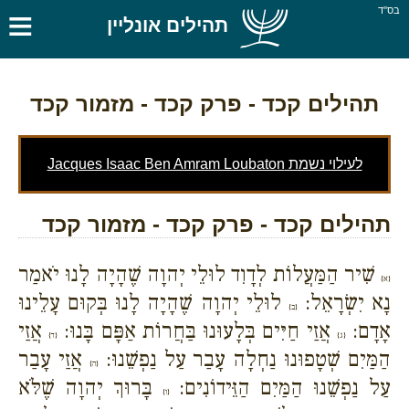
≡
בס''ד
תהילים אונליין
תהילים קכד
- פרק קכד - מזמור קכד
לעילוי נשמת Jacques Isaac Ben Amram Loubaton
תהילים קכד - פרק קכד - מזמור קכד
שִׁיר הַמַּעֲלוֹת לְדָוִד לוּלֵי יְהוָה שֶׁהָיָה לָנוּ יֹאמַר
{א}
נָא יִשְׂרָאֵל:
לוּלֵי יְהוָה שֶׁהָיָה לָנוּ בְּקוּם עָלֵינוּ
{ב}
אָדָם:
אֲזַי חַיִּים בְּלָעוּנוּ בַּחֲרוֹת אַפָּם בָּנוּ:
אֲזַי
{ג}
{ד}
הַמַּיִם שְׁטָפוּנוּ נַחְלָה עָבַר עַל נַפְשֵׁנוּ:
אֲזַי עָבַר
{ה}
עַל נַפְשֵׁנוּ הַמַּיִם הַזֵּידוֹנִים:
בָּרוּךְ יְהוָה שֶׁלֹּא
{ו}