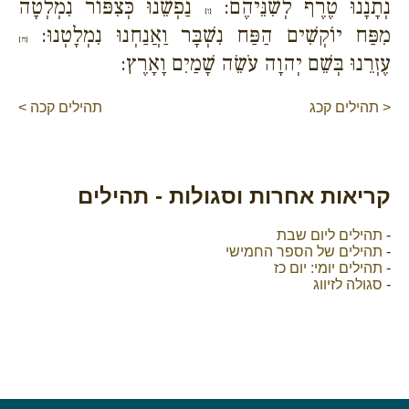
נְתָנָנוּ טֶרֶף לְשִׁנֵּיהֶם:
נַפְשֵׁנוּ כְּצִפּוֹר נִמְלְטָה
{ז}
מִפַּח יוֹקְשִׁים הַפַּח נִשְׁבָּר וַאֲנַחְנוּ נִמְלָטְנוּ:
{ח}
עֶזְרֵנוּ בְּשֵׁם יְהוָה עֹשֵׂה שָׁמַיִם וָאָרֶץ:
< תהילים קכג
תהילים קכה >
קריאות אחרות וסגולות - תהילים
-
תהילים ליום שבת
-
תהילים של הספר החמישי
-
תהילים יומי: יום כז
-
סגולה לזיווג