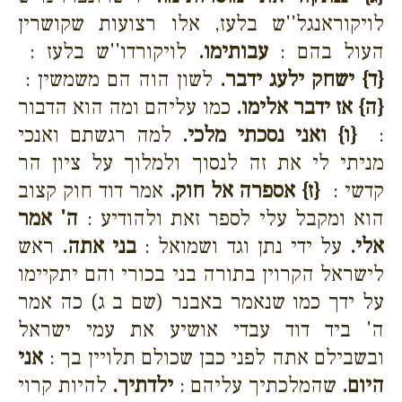
לויקוראנגל''ש בלעז, אלו רצועות שקושרין
העול בהם :
עבותימו.
לויקורדו''ש בלעז :
{ד}
ישחק ילעג ידבר.
לשון הוה הם משמשין :
{ה}
אז ידבר אלימו.
כמו עליהם ומה הוא הדבור
:
{ו}
ואני נסכתי מלכי.
למה רגשתם ואנכי
מניתי לי את זה לנסוך ולמלוך על ציון הר
קדשי :
{ז}
אספרה אל חוק.
אמר דוד חוק קצוב
הוא ומקבל עלי לספר זאת ולהודיע :
ה' אמר
אלי.
על ידי נתן וגד ושמואל :
בני אתה.
ראש
לישראל הקרוין בתורה בני בכורי והם יתקיימו
על ידך כמו שנאמר באבנר (שם ב ג) כה אמר
ה' ביד דוד עבדי אושיע את עמי ישראל
ובשבילם אתה לפני כבן שכולם תלויין בך :
אני
היום.
שהמלכתיך עליהם :
ילדתיך.
להיות קרוי