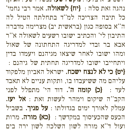
נהגה זאת סלה :
{יח}
לשאולה.
אמר רבי נחמי'
כל תיבה הצריכה למ''ד בתחלתה הטיל לה
ה''א בסופה כגון (בראשית יב) מצרימה מדברה
התיבון לי' והכתיב ישובו רשעים לשאולה א''ר
אבא בר זבדי למדריגה התחתונה של שאול
ומהו ישובו לאחר שיצאו מגיהנם ויעמדו בדין
ויתחייבו ישובו למדריגה תחתית של גיהנם :
{יט}
כי לא לנצח ישכח.
ישראל האביון מלפקוד
עליהם מה ששיעבדו בו, ותקות עניים לא תאבד
לעד :
{כ}
קומה ה'.
דוד הי' מתפלל לפני
הקב''ה שיקום וימהר לעשות זאת :
אל יעז.
עמלק לאורך ימים בגדולתו :
על פניך.
בשביל
הכעס שהכעיסוך במקדשך :
{כא}
מורה.
מרות
ועול ד''א מורה לשון השלכה לשון ירה בים