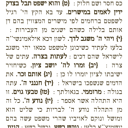
כס חסר ושם חלוק :
{ט}
והוא ישפט תבל בצדק
ידין לאמים במישרים.
עד בא הקץ הי' רגיל
לשפטם ברחמים לפי מישרים המצווין בהם דן
אותם בלילה כשהם ישנים מן העבירות :
{י}
ויהי ה' משגב לדך.
לשון דכא אילאמינשי''ה
בלעז לעתיד כשיכונן למשפט כסאו יהי משגב
לישראל שהם דכים :
לעתות בצרה.
עתים של
צרה :
{יב}
זמרו לה' יושב ציון.
כשיחזיר
ישיבתו לציון יזמרו לו כן :
{יג}
אותם זכר.
את
הדמים שנשפכו בישראל :
{יד}
חננני ה'.
עתה
בגולה :
מרוממי.
בגאולתך :
{טז}
טבעו גוים.
זו
היא התהלה אשר אספר :
{יז}
נודע ה'.
כל זה
מן התהלה נודע ה' לבריות כי שליט הוא
ומושל ונוקם לאויביו שהרי משפט עשה בהם
יושטיצ''א בלעז :
נוקש רשע.
נכשל רשע :
הגיון.