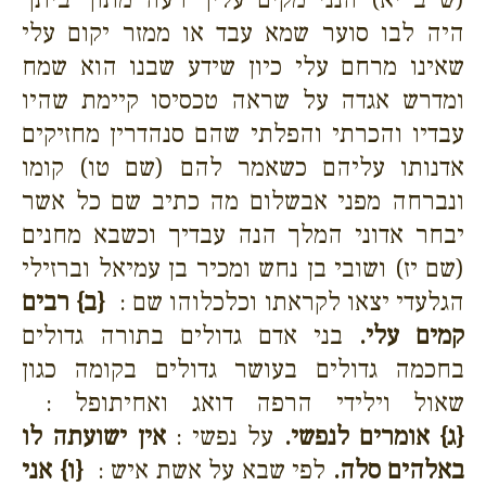
היה לבו סוער שמא עבד או ממזר יקום עלי
שאינו מרחם עלי כיון שידע שבנו הוא שמח
ומדרש אגדה על שראה טכסיסו קיימת שהיו
עבדיו והכרתי והפלתי שהם סנהדרין מחזיקים
אדנותו עליהם כשאמר להם (שם טו) קומו
ונברחה מפני אבשלום מה כתיב שם כל אשר
יבחר אדוני המלך הנה עבדיך וכשבא מחנים
(שם יז) ושובי בן נחש ומכיר בן עמיאל וברזילי
הגלעדי יצאו לקראתו וכלכלוהו שם :
{ב}
רבים
קמים עלי.
בני אדם גדולים בתורה גדולים
בחכמה גדולים בעושר גדולים בקומה כגון
שאול וילידי הרפה דואג ואחיתופל :
{ג}
אומרים לנפשי.
על נפשי :
אין ישועתה לו
באלהים סלה.
לפי שבא על אשת איש :
{ו}
אני