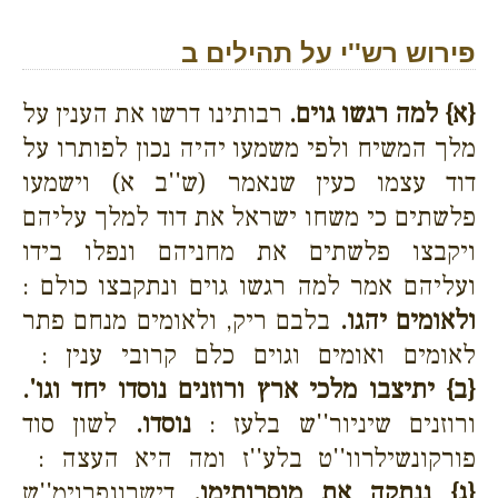
פירוש רש''י על תהילים ב
{א}
למה רגשו גוים.
רבותינו דרשו את הענין על
מלך המשיח ולפי משמעו יהיה נכון לפותרו על
דוד עצמו כעין שנאמר (ש''ב א) וישמעו
פלשתים כי משחו ישראל את דוד למלך עליהם
ויקבצו פלשתים את מחניהם ונפלו בידו
ועליהם אמר למה רגשו גוים ונתקבצו כולם :
ולאומים יהגו.
בלבם ריק, ולאומים מנחם פתר
לאומים ואומים וגוים כלם קרובי ענין :
{ב}
יתיצבו מלכי ארץ ורוזנים נוסדו יחד וגו'.
ורוזנים שיניור''ש בלעז :
נוסדו.
לשון סוד
פורקונשילרוו''ט בלע''ז ומה היא העצה :
{ג}
ננתקה את מוסרותימו.
דישרונפרוימ''ש