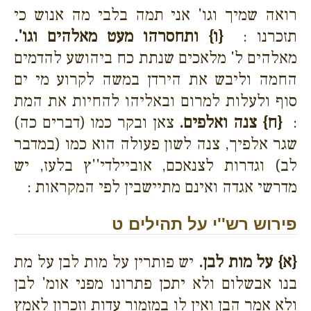
רואה שמיך וגו' אני תמה בלבי מה אנוש כי
תזכרנו :
{ו}
ותחסרהו מעט מאלהים וגו'.
מאלהים ל' מלאכים שנתת כח ביהושע להדמים
החמה וליבש את הירדן במשה לקרוע מי ים
סוף ולעלות למרום ובאליהו להחיות את המת
:
{ח}
צנה ואלפים.
צאן ובקר כמו (דברים כה)
שגר אלפיך, צנה לשון פעולה הוא כמו (במדבר
לב) וגדרות לצנאכם, אוביילדי''ץ בלעז, יש
מדרשי אגדה ואינם מתיישבין לפי המקראות :
פירוש רש''י על תהילים ט
{א}
על מות לבן.
יש פותרין על מות לבן על מת
בנו אבשלום ולא יתכן פתרונו מפני אומ' לבן
ולא אמר הבן ואין לו במזמור עדות וזכרון לאמץ