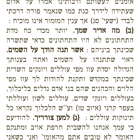
אומנים לעשותם ורבותינו אמרו על אדום
שעתידה לידרך כגת כמו שנאמר פורה דרכתי
לבדי (ישעי' סג) אך ענין המזמור אינו מוכיח :
{ב}
מה אדיר שמך.
יותר מכדי כח מדת
התחתונים לא היו התחתונים כדאי שתשרה
שכינתך ביניהם :
אשר תנה הודך על השמים.
ראוי שתתנהו על השמים ואתה בענותך
הגדולה יסדת עוז מפי עוללים ויונקים השרית
שכינתך במקדש ותקנת להודות לך עוז מפי
הלוים והכהנים שהם בני אדם גדלים בליכלוך,
כעוללים ויונקי שדים, עוללים לשון ועוללתי
בעפר קרני (איוב טז) וע''ש הלכלוך נקראו כל
תינוקות עוללים :
{ג}
למען צורריך.
להודיעם
כי עמך אנחנו להשבית חרפת אויב ומתנקם
האומר לא טובים אתם מהאומו' ואני כשאני