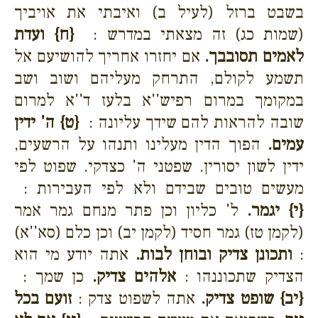
בשבט ברזל (לעיל ב) ואיבתי את אויביך
(שמות כג) זה מצאתי במדרש :
{ח}
ועדת
לאמים תסובבך.
אם יחזרו אחריך להושיעם אל
תשמע לקולם, התרחק מעליהם ושוב ושב
במקומך במרום רפיש''א בלעז ד''א למרום
שובה להראות להם שידך עליונה :
{ט}
ה' ידין
עמים.
הפוך הדין מעלינו ותנהו על הרשעים,
ידין לשון יסורין. שפטני ה' כצדקי. שפוט לפי
מעשים טובים שבידם ולא לפי העבירות :
{י}
יגמר.
ל' כליון וכן פתר מנחם גמר אמר
(לקמן טז) גמר חסיד (לקמן יב) וכן כלם (סא''א)
:
ותכונן צדיק ובוחן לבות.
אתה יודע מי הוא
הצדיק שתכוננהו :
אלהים צדיק.
כן שמך :
{יב}
שופט צדיק.
אתה לשפוט צדק :
זועם בכל