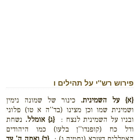
פירוש רש''י על תהילים ו
{א}
על השמינית.
כינור של שמונה נימין
ושמינית שמו וכן מצינו (בד''ה א טו) פלוני
ובניו על השמינית לנצח :
{ג}
אומלל.
נשחת
ודל כח (קופנדו''ן בלעז) כמו היהודים
האמללים דעזרא (נחמיה ג) :
{ד}
ואתה ה' עד