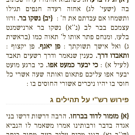
בה (ישעי' לג) אחזה רעדה חנפים תגילו
ותשמחו אם עבדתם את ה' :
{יב}
נשקו בר.
זרזו
עצמכם בבר לב (נ''א) נשקו בר ארנישמנט
בלעז, ומנחם פתר אותו ל' תאוה כמו (בראשית
ג) ואל אישך תשוקתך :
פן יאנף.
פן יקצוף :
ותאבדו דרך.
כענין שנאמר ודרך רשעים תאבד
(לעיל א) :
כי יבער כמעט אפו.
כי ברגע מועט
יבער אפו עליכם פתאום ואותה שעה אשרי כל
חוסי בו יהיו ניכרים אשורי החוסים בו :
פירוש רש''י על תהילים ג
{א}
מזמור לדוד בברחו.
הרבה דרשות דרשו בני
אגדה בדבר ורבותינו אמרו משאמר לו הנביא
(ש''ב יא) הנני מקים עליך רעה מתוך ביתך