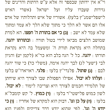
וי''א אין ידותון שבספר זה אלא ע''ש הדתות והדינים של
גזירות שעברו עליו ועל ישראל (אשרי האיש
לישפלישמנ''ץ בלעז). אשוריו של איש ותהלותיו של אדם
אלו הם אשר לא הלך כי מתוך שלא הלך לא עמד ומתוך
שלא עמד לא ישב :
כי אם בתורת ה' חפצו.
הא למדת
{ב}
שמושב הלצים מביאו לידי בטול תורה :
ובתורתו יהגה.
בתחלה היא נקראת תורת ה' ומשעמל בה היא נקראת
תורתו :
יהגה.
כל ל' הגה בלב הוא כד''א (לקמן יט) והגיון
לבי (ישעי' לג) לבך יהגה אימה, (משלי כד) כי שוד יהגה
לבם :
שתול.
פלנדי''ץ בלעז :
פלגי.
ראויארו''ש בלעז
{ג}
:
ועלהו לא יבול.
אפילו הפסולת שבו לצורך היא שיחתן
של תלמידי חכמים לצורך היא וצריכה לימוד :
לא יבול.
לשון כמוש פלישטי''ר בלעז :
כמוץ.
ל' קש קומבל''א
{ד}
בלעז :
על כן וגו'.
דבוק הוא למקרא של אחריו :
כי
{ה}
{ו}
יודע ה' וגו'.
לפי שהוא יודע דרך צדיקים ולפניו הוא