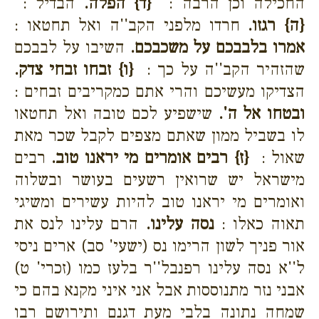
החכילה וכן הרבה :
{ד}
הפלה.
הבדיל :
{ה}
רגזו.
חרדו מלפני הקב''ה ואל תחטאו :
אמרו בלבבכם על משכבכם.
השיבו על לבבכם
שהזהיר הקב''ה על כך :
{ו}
זבחו זבחי צדק.
הצדיקו מעשיכם והרי אתם כמקריבים זבחים :
ובטחו אל ה'.
שישפיע לכם טובה ואל תחטאו
לו בשביל ממון שאתם מצפים לקבל שכר מאת
שאול :
{ז}
רבים אומרים מי יראנו טוב.
רבים
מישראל יש שרואין רשעים בעושר ובשלוה
ואומרים מי יראנו טוב להיות עשירים ומשיגי
תאוה כאלו :
נסה עלינו.
הרם עלינו לנס את
אור פניך לשון הרימו נס (ישעי' סב) ארים ניסי
ל''א נסה עלינו רפנבל''ר בלעז כמו (זכרי' ט)
אבני נזר מתנוססות אבל אני איני מקנא בהם כי
שמחה נתונה בלבי מעת דגנם ותירושם רבו