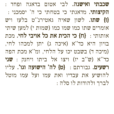
שכבתי ואישנה.
לבי אטום בדאגה ופחד :
הקיצותי.
מדאגתי כי בטחתי כי ה' יסמכני :
{ז}
שתו.
לשון שאיה גאטירנ''ט בלעז ויש
אומרים שתו כמו שמו כמו (שמות י) למען שיתי
אותותי :
{ח}
כי הכית את כל אויבי לחי.
מכת
בזיון היא כד''א (איכה ג) יתן למכהו לחי,
(מיכה ד) בשבט יכו על הלחי, ומ''א מכת הפה
כד''א (ש''ב יז) ויצו אל ביתו ויחנק :
שני
רשעים.
גבורתם :
{ט}
לה' הישועה וגו'.
עליו
להושיע את עבדיו ואת עמו ועל עמו מוטל
לברך ולהודות לו סלה :