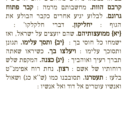
קרבם הוות.
מחשבותם מרמה :
קבר פתוח
גרונם.
לבלוע יגיע אחרים כקבר הבולע את
הגוף :
יחליקון.
דברי חלקלקו' :
{יא}
ממועצותיהם.
שהם יועצים על ישראל, ואז
ישמחו כל חוסי בך :
{יב}
ותסך עלימו.
תגונן
ותסוכך עלימו :
ויעלצו בך.
כשיראו שאתה
תברך רעיך ואוהביך :
{יג}
כצנה.
המקפת שלש
רוחותיו של אשם :
רצון.
נחת רוח אפימנ''ט
בלעז :
תעטרנו.
תסובבנו כמו (ש''א כג) ושאול
ואנשיו עוטרים אל דוד ואל אנשיו :