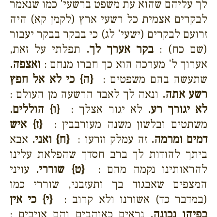
לך עליהם שהוא עת משפט ברשעי' כמו שנאמר
לבקרים אצמית כל רשעי ארץ (לקמן קא) היה
זרועם לבקרים (ישעי' לג) כי בבקר בבקר יעבור
(שם כח) :
בקר אערך לך.
תפלתי על זאת,
אערוך ל' מערכה הוא כך חברו מנחם :
ואצפה.
שתעשה בהם משפטים :
{ה}
כי לא אל חפץ
רשע אתה.
ונאה לך לאבד הרשעה מן העולם :
לא יגורך רע.
לא יגור אצלך :
{ו}
הוללים.
משתטים ובלשון משנה מעורבבין :
{ז}
איש
דמים ומרמה.
זה עמלק וזרעו :
{ח}
ואני.
אבא
ביתך להודות לך ברב חסדך שהפלאת עלינו
להראותינו נקמה מהם :
{ט}
שוררי.
עויני
המצפים שאבגוד בך ותעזבני, שוררי כמו
(במדבר כד) אשורנו ולא קרוב :
{י}
כי אין
בפיהו נכונה.
נראים כאוהבים והם אויבים :