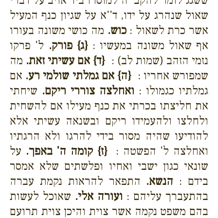
ששגג לומר להקב''ה למוסרו ביד אויב על דברי
שאול שנהרג על ידו, ד''א על שגיון כנף המעיל
אשר כרת לשאול :
כוש.
מה כושי משונה בעורו
אף שאול משונה במעשיו :
{ג}
פורק.
ל' פרקו
נזמי הזהב (שמות לב) :
{ד}
אם עשיתי זאת.
מה
שמפורש אחריו :
{ה}
אם גמלתי שולמי רע.
אם
גמלתיו כגמולו :
ואחלצה צוררי ריקם.
שיחתי
את חליצתו בכרתי את כנף מעילו אם להשחית
ולחלצו ולהעמידו ריקם ובשנאה עשיתי אלא
להודיעו שהיה מסור בידי להרגו ולא הרגתיו
ואחלצה ל' הפשטה :
{ז}
קומה ה' באפך.
על
שונאי כגון ישבי ואחיו ופלשתים שלא אמסר
בידם :
הנשא.
התפאר להראות נקמת עברה
בהתעברך עליהם :
ועורה אלי.
שאוכל לעשות
בהם משפט נקמה אשר צוית והיכן צוית תרועם