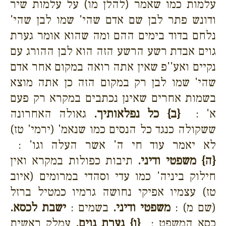
עלמות כמו שאמר (להלן מו) על עלמות שיר
ודונש פתר לבן שם אדם שהי' שמו לבן שהי'
נלחם בדוד בימים ההם ומה שהוא אומר גערת
גוים אבדת רשע הרשע הזה הוא לבן ההורג עם
נקיים ואע''פ שאין אתה רואה במקום אחר אדם
שהי' שמו לבן רק במקום הזה כן אתה מוצא
בשמות אחרים שאינן נכתבים במקרא רק פעם
א' :
{ב}
כל נפלאותיך.
גאולה האחרונה
ששקולה כנגד כל הנסים כמו שנאמ' (ירמי' טז)
לא יאמר עוד חי ה' אשר העלה וגו' :
{ה}
משפטי ודיני.
תיבות כפולות במקרא ואין
חילוק ביניה' כמו עדי וסהדי במרומים (איוב
טז) עצמיו אפיקי נחושה גרמיו כמטיל ברזל
(שם מ) :
משפטי ודיני.
בשמים :
ישבת לכסא.
כסא המשפט :
{ו}
גערת גוים.
עמלק ראשית