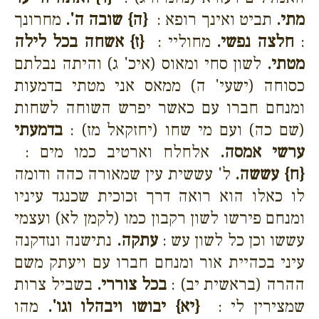
מתי.
תביט ואינך רופא :
{ה}
שובה ה'.
מחרונך
:
חלצה נפשי.
מחוליי :
{ז}
אשחה בכל לילה
מטתי.
לשון סחי ומאוס (איכ' ג) והיתה נבלתם
כסוחה (ישעי' ה) ממאס אני מטתי בדמעות
ומנחם חברו עם כאשר יפרש השוחה לשחות
(שם כה) ועם מי שחו (יחזקאל מז) :
בדמעתי
ערשי אמסה.
אלחלח וארטיב כמו מים :
{ח}
עששה.
ל' עששית עין שמאורה כהה ודומה
לו כאלו הוא רואה דרך זכוכית שכנגד עיניו
ומנחם פירשו לשון רקבון כמו (לקמן לא) ועצמי
עששו וכן כל לשון עש :
עתקה.
נתישנה ונזדקנה
עיני בכהיית אור ומנחם חברו עם ויעתק משם
ההרה (בראשית יב) :
בכל צוררי.
בשביל צרות
שמצירין לי :
{יא}
יבושו ויבהלו וגו'.
מהו