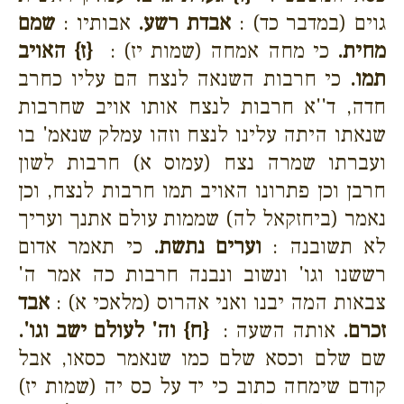
גוים (במדבר כד) :
אבדת רשע.
אבותיו :
שמם
מחית.
כי מחה אמחה (שמות יז) :
{ז}
האויב
תמו.
כי חרבות השנאה לנצח הם עליו כחרב
חדה, ד''א חרבות לנצח אותו אויב שחרבות
שנאתו היתה עלינו לנצח וזהו עמלק שנאמ' בו
ועברתו שמרה נצח (עמוס א) חרבות לשון
חרבן וכן פתרונו האויב תמו חרבות לנצח, וכן
נאמר (ביחזקאל לה) שממות עולם אתנך ועריך
לא תשובנה :
וערים נתשת.
כי תאמר אדום
רששנו וגו' ונשוב ונבנה חרבות כה אמר ה'
צבאות המה יבנו ואני אהרוס (מלאכי א) :
אבד
זכרם.
אותה השעה :
{ח}
וה' לעולם ישב וגו'.
שם שלם וכסא שלם כמו שנאמר כסאו, אבל
קודם שימחה כתוב כי יד על כס יה (שמות יז)