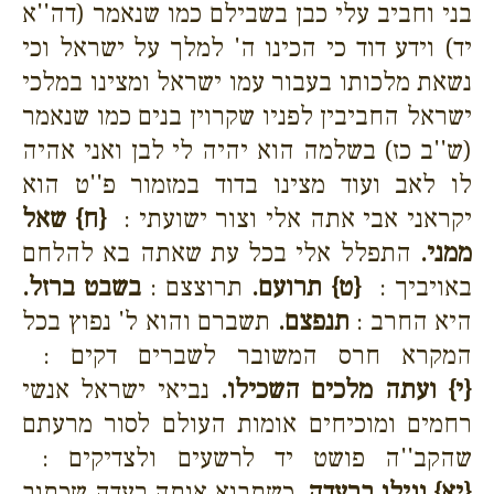
בני וחביב עלי כבן בשבילם כמו שנאמר (דה''א
יד) וידע דוד כי הכינו ה' למלך על ישראל וכי
נשאת מלכותו בעבור עמו ישראל ומצינו במלכי
ישראל החביבין לפניו שקרוין בנים כמו שנאמר
(ש''ב כז) בשלמה הוא יהיה לי לבן ואני אהיה
לו לאב ועוד מצינו בדוד במזמור פ''ט הוא
יקראני אבי אתה אלי וצור ישועתי :
{ח}
שאל
ממני.
התפלל אלי בכל עת שאתה בא להלחם
באויביך :
{ט}
תרועם.
תרוצצם :
בשבט ברזל.
היא החרב :
תנפצם.
תשברם והוא ל' נפוץ בכל
המקרא חרס המשובר לשברים דקים :
{י}
ועתה מלכים השכילו.
נביאי ישראל אנשי
רחמים ומוכיחים אומות העולם לסור מרעתם
שהקב''ה פושט יד לרשעים ולצדיקים :
{יא}
וגילו ברעדה.
כשתבוא אותה רעדה שכתוב