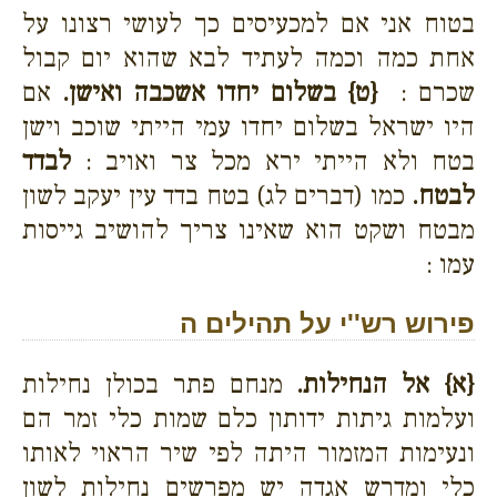
בטוח אני אם למכעיסים כך לעושי רצונו על
אחת כמה וכמה לעתיד לבא שהוא יום קבול
שכרם :
{ט}
בשלום יחדו אשכבה ואישן.
אם
היו ישראל בשלום יחדו עמי הייתי שוכב וישן
בטח ולא הייתי ירא מכל צר ואויב :
לבדד
לבטח.
כמו (דברים לג) בטח בדד עין יעקב לשון
מבטח ושקט הוא שאינו צריך להושיב גייסות
עמו :
פירוש רש''י על תהילים ה
{א}
אל הנחילות.
מנחם פתר בכולן נחילות
ועלמות גיתות ידותון כלם שמות כלי זמר הם
ונעימות המזמור היתה לפי שיר הראוי לאותו
כלי ומדרש אגדה יש מפרשים נחילות לשון