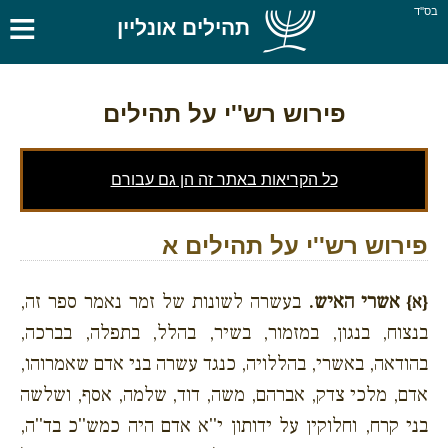
≡
בס''ד
תהילים אונליין
פירוש רש''י על תהילים
כל הקריאות באתר זה הן גם עבורם
פירוש רש''י על תהילים א
אשרי האיש.
בעשרה לשונות של זמר נאמר ספר זה,
{א}
בנצוח, בנגון, במזמור, בשיר, בהלל, בתפלה, בברכה,
בהודאה, באשרי, בהללויה, כנגד עשרה בני אדם שאמרוהו,
אדם, מלכי צדק, אברהם, משה, דוד, שלמה, אסף, ושלשה
בני קרח, וחלוקין על ידותון י''א אדם היה כמש''כ בד''ה,