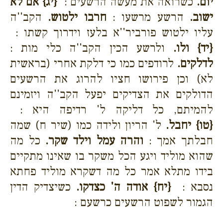
יום.
כשרואה את מעשה הרשעים :
{יג}
אם לא
ישוב.
הרשע מרשעו :
חרבו ילטוש.
הקב''ה
עליו ילטוש פורביר''א בלעז וידרוך קשתו :
{יד}
ולו.
ולרשע הכין הקב''ה כלי מות :
לדלקים.
לרודפים כמו כי דלקת אחרי (בראשית
לא) וכן פירושו חציו להרוג את הרשעים
הדולקים את הצדיקים יפעל הקב''ה ויזמינם
להמיתם, כל דליקה ל' רדיפה היא :
{טו}
יחבל.
ל' הריון ולידה כמו (שיר ח) שמה
חבלתך אמך :
והרה עמל וילד שקר.
כל מה
שהוא מוליד ויגע הכל משקר בו שאינו מתקיים
בידו מתלא אמר כל מה דשקרא מוליד פחתא
נסבא :
{יח}
אודה ה' כצדקו.
כשיצדיק הדין
הגמור לשפוט הרשעים כרשעם :